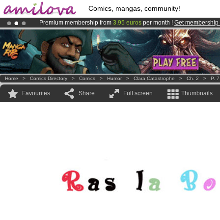
Comics, mangas, community!
Premium membership from
3.95 euros
per month !
Get membership
Amilova
Kickstarter is now LIVE
!.
Home
>
Comics Directory
>
Comics
>
Humor
>
Clara Catastrophe
>
Ch. 2
>
P. 7
Favourites
Share
Full screen
Thumbnails