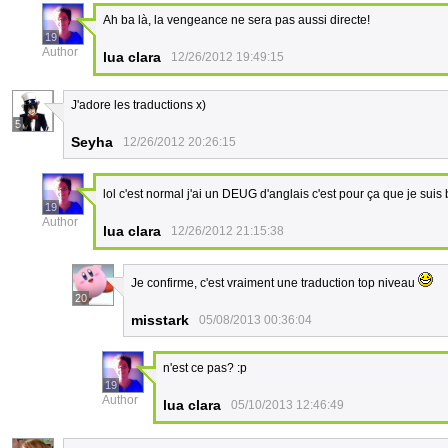
Ah ba là, la vengeance ne sera pas aussi directe!
19
Author
lua clara
12/26/2012 19:49:15
J'adore les traductions x)
5
Seyha
12/26/2012 20:26:15
lol c'est normal j'ai un DEUG d'anglais c'est pour ça que je suis
19
Author
lua clara
12/26/2012 21:15:38
Je confirme, c'est vraiment une traduction top niveau
20
misstark
05/08/2013 00:36:04
n'est ce pas? :p
19
Author
lua clara
05/10/2013 12:46:49