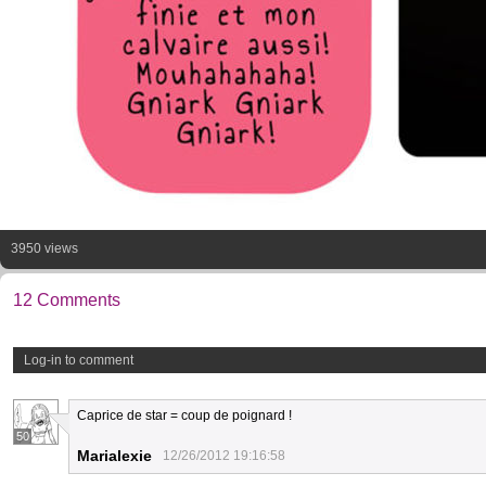
3950 views
12 Comments
Log-in to comment
Caprice de star = coup de poignard !
50
Marialexie
12/26/2012 19:16:58