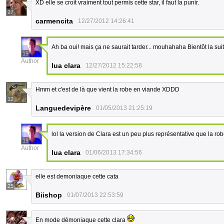
XD elle se croit vraiment tout permis cette star, il faut la punir.
27
carmencita
12/27/2012 14:26:41
Ah ba oui! mais ça ne saurait tarder... mouhahaha Bientôt la sui
19
Author
lua clara
12/27/2012 15:22:58
Hmm et c'est de là que vient la robe en viande XDDD
12
Languedevipère
01/05/2013 21:25:19
lol la version de Clara est un peu plus représentative que la ro
19
Author
lua clara
01/06/2013 17:34:56
elle est demoniaque cette cata
25
Biishop
01/07/2013 22:53:59
En mode démoniaque cette clara