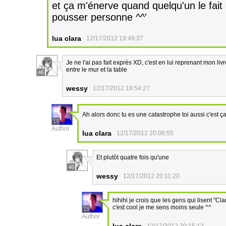
et ça m'énerve quand quelqu'un le fait a
pousser personne ^^'
lua clara
12/17/2012 19:49:37
Je ne l'ai pas fait exprès XD, c'est en lui reprenant mon l
entre le mur et la table
46
wessy
12/17/2012 19:54:27
Ah alors donc tu es une catastrophe toi aussi c'est 
19
Author
lua clara
12/17/2012 20:08:55
Et plutôt quatre fois qu'une
46
wessy
12/17/2012 20:11:20
hihihi je crois que les gens qui lisent "C
c'est cool je me sens moins seule ^^
19
Author