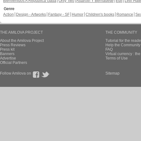
Bienvenidos A República Gada
Only Two
Astaroth Y Bernadette
Edil
Leth Hat
Genre
Action
Design - Artworks
Fantasy - SF
Humor
Children's books
Romance
Se
THE AMILOVA PROJECT
THE COMMUNITY
About the Amilova Project
Tutorial for the reade
Press Reviews
Help the Community 
Press kit
FAQ
Banners
Virtual currency : th
Advertise
Terms of Use
Official Partners
Follow Amilova on
Sitemap