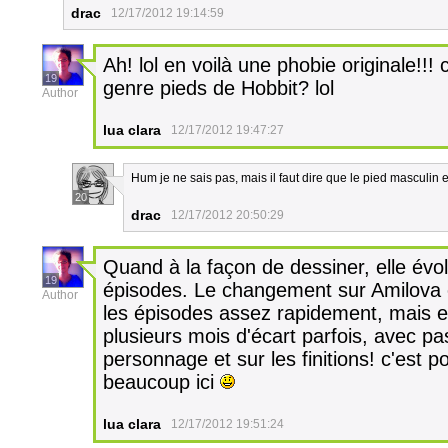
drac
12/17/2012 19:14:59
Ah! lol en voilà une phobie originale!!!
19
genre pieds de Hobbit? lol
Author
lua clara
12/17/2012 19:47:27
Hum je ne sais pas, mais il faut dire que le pied masculin 
20
drac
12/17/2012 20:50:29
Quand à la façon de dessiner, elle évo
19
épisodes. Le changement sur Amilova e
Author
les épisodes assez rapidement, mais en 
plusieurs mois d'écart parfois, avec pa
personnage et sur les finitions! c'est 
beaucoup ici
lua clara
12/17/2012 19:51:24