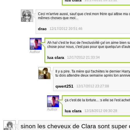
lua clara
12/17/2012 20:15:12
Ceci m'arrive aussi, sauf que c'est mon frère qui attise ma col
mêmes choses que moi...
20
drac
12/17/2012 20:51:46
Ah ha! c'est le truc de l'exclusivité ça! on aime bien
chose pour nous, c'est pas pour que quelqu'un d'autre 
19
Author
lua clara
12/17/2012 21:33:34
Il y a pire. Ta mère qui t'achètes le dernier Harr
tu dois attendre deux semaine après ton annivers
22
qwert251
12/17/2012 23:27:08
ça c'est de la torture... :s elle se l'est ache
19
Author
lua clara
12/18/2012 09:30:28
sinon les cheveux de Clara sont super