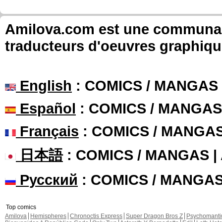
Amilova.com est une communauté
traducteurs d'oeuvres graphiqu
English
: COMICS / MANGAS
Español
: COMICS / MANGAS
Français
: COMICS / MANGA
日本語
: COMICS / MANGAS 
Русский
: COMICS / MANGA
Top comics
Amilova
Hemispheres
Chronoctis Express
Super Dragon Bros Z
Psychomant