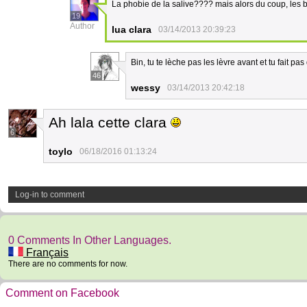
La phobie de la salive???? mais alors du coup, les
19
Author
lua clara
03/14/2013 20:39:23
Bin, tu te lèche pas les lèvre avant et tu fait pa
46
wessy
03/14/2013 20:42:18
Ah lala cette clara
6
toylo
06/18/2016 01:13:24
Log-in to comment
0 Comments In Other Languages.
Français
There are no comments for now.
Comment on Facebook