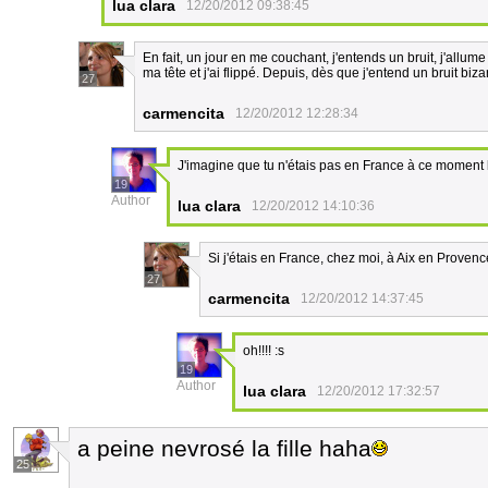
lua clara
12/20/2012 09:38:45
En fait, un jour en me couchant, j'entends un bruit, j'allume
ma tête et j'ai flippé. Depuis, dès que j'entend un bruit biza
27
carmencita
12/20/2012 12:28:34
J'imagine que tu n'étais pas en France à ce moment 
19
Author
lua clara
12/20/2012 14:10:36
Si j'étais en France, chez moi, à Aix en Provence
27
carmencita
12/20/2012 14:37:45
oh!!!! :s
19
Author
lua clara
12/20/2012 17:32:57
a peine nevrosé la fille haha
25