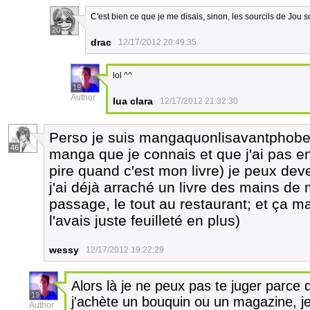
C'est bien ce que je me disais, sinon, les sourcils de Jou s
20
drac
12/17/2012 20:49:35
lol ^^
19
Author
lua clara
12/17/2012 21:32:30
Perso je suis mangaquonlisavantphobe 
46
manga que je connais et que j'ai pas e
pire quand c'est mon livre) je peux dev
j'ai déjà arraché un livre des mains d
passage, le tout au restaurant; et ça ma
l'avais juste feuilleté en plus)
wessy
12/17/2012 19:22:29
Alors là je ne peux pas te juger parce 
19
j'achète un bouquin ou un magazine, je 
Author