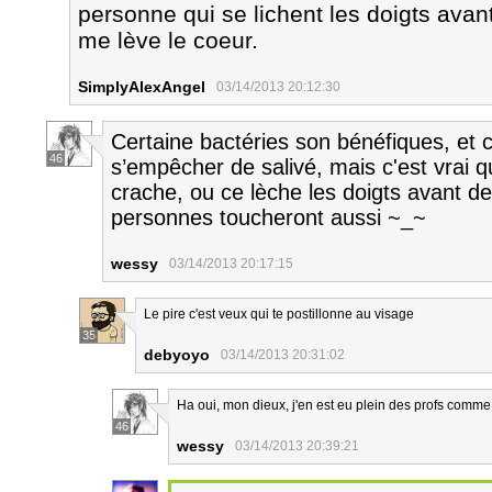
personne qui se lichent les doigts avan
me lève le coeur.
SimplyAlexAngel
03/14/2013 20:12:30
Certaine bactéries son bénéfiques, et 
46
s’empêcher de salivé, mais c'est vrai 
crache, ou ce lèche les doigts avant de
personnes toucheront aussi ~_~
wessy
03/14/2013 20:17:15
Le pire c'est veux qui te postillonne au visage
35
debyoyo
03/14/2013 20:31:02
Ha oui, mon dieux, j'en est eu plein des profs comme 
46
wessy
03/14/2013 20:39:21