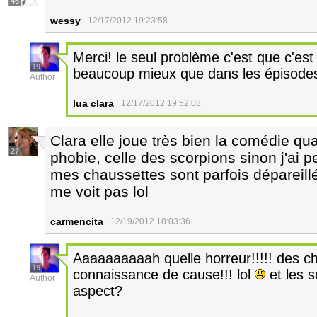
46
wessy
12/17/2012 19:23:58
Merci! le seul problème c'est que c'est
19
beaucoup mieux que dans les épisodes
Author
lua clara
12/17/2012 19:52:08
Clara elle joue très bien la comédie qu
27
phobie, celle des scorpions sinon j'ai pe
mes chaussettes sont parfois dépareill
me voit pas lol
carmencita
12/19/2012 18:03:36
Aaaaaaaaaah quelle horreur!!!!! des ch
19
connaissance de cause!!! lol
et les s
Author
aspect?