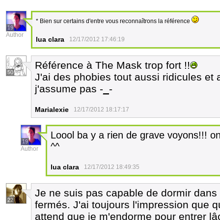
* Bien sur certains d'entre vous reconnaîtrons la référence
19
Author
lua clara
12/17/2012 17:46:19
Référence à The Mask trop fort !!
50
J'ai des phobies tout aussi ridicules e
j'assume pas -
_
-
Marialexie
12/17/2012 18:17:17
Loool ba y a rien de grave voyons!!! on
19
^^
Author
lua clara
12/17/2012 18:49:35
Je ne suis pas capable de dormir dans 
22
fermés. J'ai toujours l'impression que
attend que je m'endorme pour entrer lâ