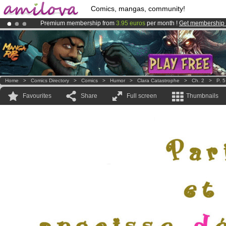
Comics, mangas, community!
Premium membership from
3.95 euros
per month !
Get membership
Amilova
Kickstarter is now LIVE
!.
Already 100000
members
and 1000
comics & mangas!
.
Home
>
Comics Directory
>
Comics
>
Humor
>
Clara Catastrophe
>
Ch. 2
>
P. 5
Favourites
Share
Full screen
Thumbnails