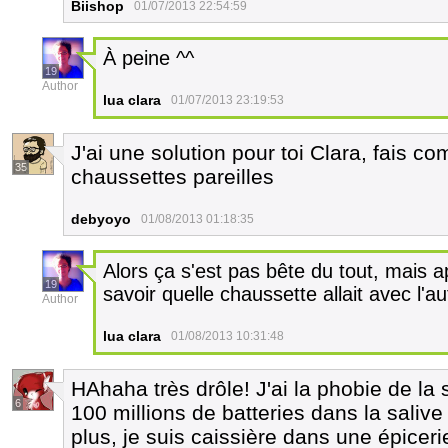
Biishop
01/07/2013 22:54:59
À peine ^^
19
Author
lua clara
01/07/2013 23:19:53
J'ai une solution pour toi Clara, fais c
35
chaussettes pareilles
debyoyo
01/08/2013 01:18:35
Alors ça s'est pas bête du tout, mais 
19
savoir quelle chaussette allait avec l'aut
Author
lua clara
01/08/2013 10:31:48
HAhaha très drôle! J'ai la phobie de la s
6
100 millions de batteries dans la saliv
plus, je suis caissière dans une épiceri