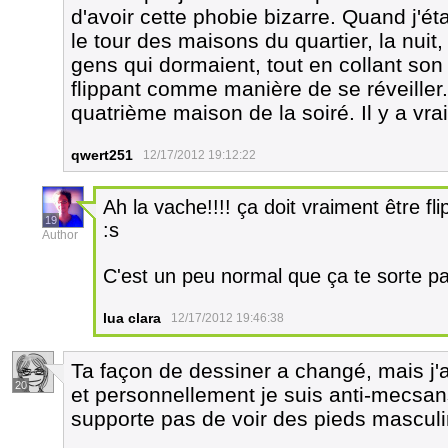
d'avoir cette phobie bizarre. Quand j'éta
le tour des maisons du quartier, la nuit
gens qui dormaient, tout en collant son 
flippant comme manière de se réveiller. 
quatrième maison de la soiré. Il y a vr
qwert251
12/17/2012 19:12:22
Ah la vache!!!! ça doit vraiment être fl
19
:s
Author
C'est un peu normal que ça te sorte pa
lua clara
12/17/2012 19:46:38
Ta façon de dessiner a changé, mais j'
20
et personnellement je suis anti-mecsa
supporte pas de voir des pieds masculi