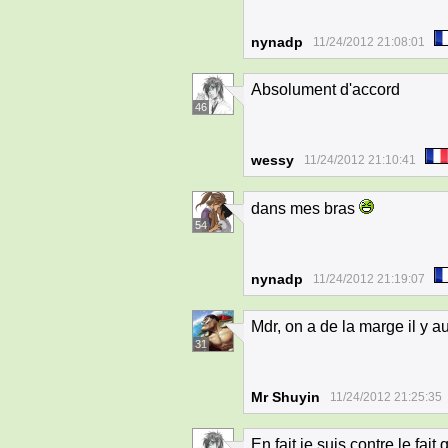
nynadp
11/24/2012 21:08:01
Absolument d'accord
46
wessy
11/24/2012 21:10:41
dans mes bras
54
nynadp
11/24/2012 21:19:07
Mdr, on a de la marge il y 
31
Mr Shuyin
11/24/2012 21:25:35
En fait je suis contre le fa