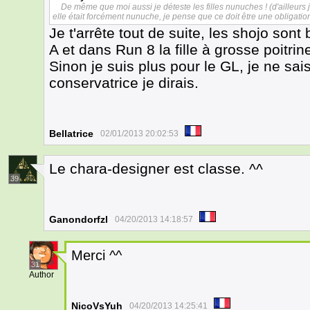
De même que moi aussi je déteste les filles nunuches ! (d'ailleurs 
elle était forcément nunuche, je pense que ce doit être une obligati
Je t'arrête tout de suite, les shojo so
A et dans Run 8 la fille à grosse poitri
Sinon je suis plus pour le GL, je ne sa
conservatrice je dirais.
Bellatrice
02/01/2013 20:02:53
Le chara-designer est classe. ^^
39
Ganondorfzl
04/20/2013 14:18:57
Merci ^^
31
Author
NicoVsYuh
04/20/2013 14:25:41