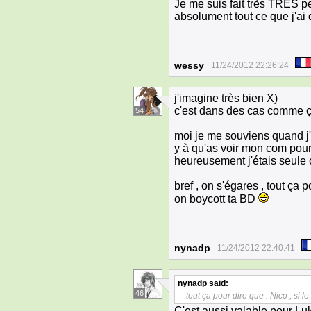
Je me suis fait très TRÈS pe
absolument tout ce que j'ai d
wessy
11/24/2012 22:26:24
j'imagine très bien X)
c'est dans des cas comme ça
54
moi je me souviens quand j'a
y à qu'as voir mon com pou
heureusement j'étais seule c
bref , on s'égares , tout ça p
on boycott ta BD
nynadp
11/24/2012 22:40:41
nynadp
said:
46
tout ça pour dire que : Nico , si l
C'est aussi valable pour L