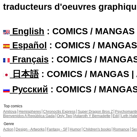
traducteurs d'oeuvres graphiqu
English
: COMICS / MANGAS
Español
: COMICS / MANGAS
Français
: COMICS / MANGA
日本語
: COMICS / MANGAS 
Русский
: COMICS / MANGA
Top comics
Amilova
Hemispheres
Chronoctis Express
Super Dragon Bros Z
Psychomant
Bienvenidos A República Gada
Only Two
Astaroth Y Bernadette
Edil
Leth Hat
Genre
Action
Design - Artworks
Fantasy - SF
Humor
Children's books
Romance
Se