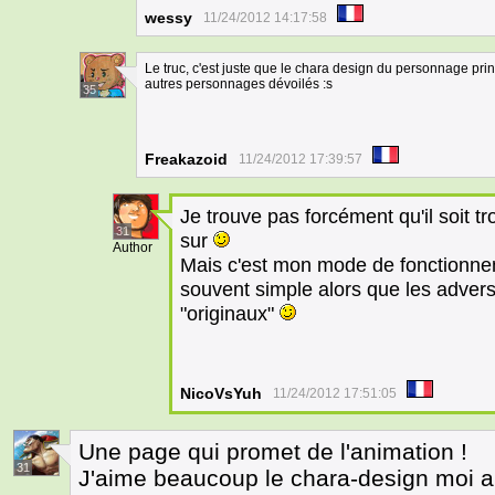
wessy
11/24/2012 14:17:58
Le truc, c'est juste que le chara design du personnage p
autres personnages dévoilés :s
35
Freakazoid
11/24/2012 17:39:57
Je trouve pas forcément qu'il soit tr
31
sur
Author
Mais c'est mon mode de fonctionne
souvent simple alors que les advers
"originaux"
NicoVsYuh
11/24/2012 17:51:05
Une page qui promet de l'animation !
31
J'aime beaucoup le chara-design moi a