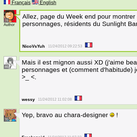
Français
English
Allez, page du Week end pour montrer
31
personnages, résidents du Sunlight Bar 
Author
NicoVsYuh
11/24/2012 09:22:53
Mais il est mignon aussi XD (j'aime be
46
personnages et (comment d'habitude) j
>_ <.
wessy
11/24/2012 11:02:08
Yep, bravo au chara-designer
!
35