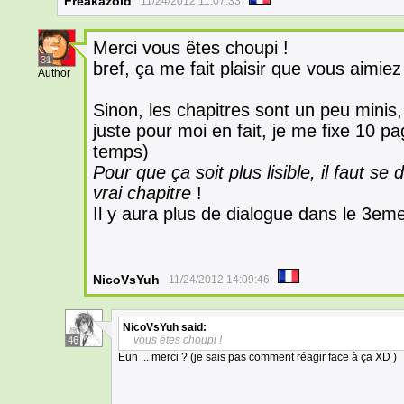
Freakazoid
11/24/2012 11:07:33
Merci vous êtes choupi !
31
bref, ça me fait plaisir que vous aimie
Author
Sinon, les chapitres sont un peu minis,
juste pour moi en fait, je me fixe 10 p
temps)
Pour que ça soit plus lisible, il faut se
vrai chapitre
!
Il y aura plus de dialogue dans le 3eme
NicoVsYuh
11/24/2012 14:09:46
NicoVsYuh
said:
vous êtes choupi !
46
Euh ... merci ? (je sais pas comment réagir face à ça XD )