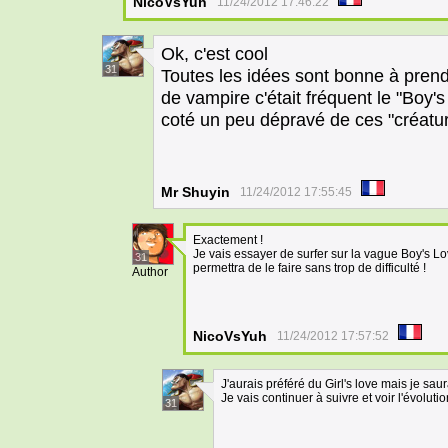
NicoVsYuh
11/24/2012 17:46:22
Ok, c'est cool
31
Toutes les idées sont bonne à prend
de vampire c'était fréquent le "Boy's l
coté un peu dépravé de ces "créatur
Mr Shuyin
11/24/2012 17:55:45
Exactement !
Je vais essayer de surfer sur la vague Boy's L
31
permettra de le faire sans trop de difficulté !
Author
NicoVsYuh
11/24/2012 17:57:52
J'aurais préféré du Girl's love mais je saur
Je vais continuer à suivre et voir l'évoluti
31