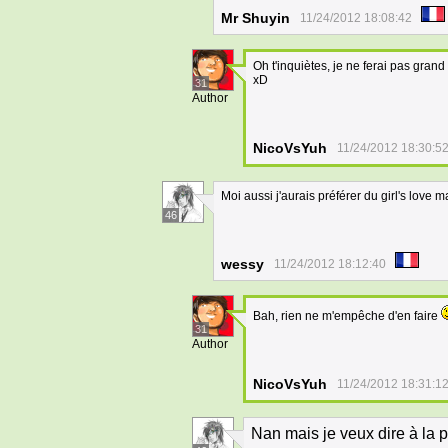
Mr Shuyin
11/24/2012 18:08:42
Oh t'inquiètes, je ne ferai pas grand 
xD
31
Author
NicoVsYuh
11/24/2012 18:30:5
Moi aussi j'aurais préférer du girl's love 
46
wessy
11/24/2012 18:12:40
Bah, rien ne m'empêche d'en faire
31
Author
NicoVsYuh
11/24/2012 18:31:1
Nan mais je veux dire à la 