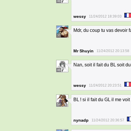
46
wessy
11/24/2012 18:39:03
Mdr, du coup tu vas devoir f
31
Mr Shuyin
11/24/2012 20:13:58
Nan, soit il fait du BL soit 
46
wessy
11/24/2012 20:23:51
BL ! si il fait du GL il me vo
54
nynadp
11/24/2012 20:36:57