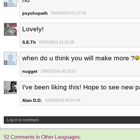
1
psychopath
03/30/2013 01:27:33
Lovely!
3
S.E.Th
05/21/2013 11:31:28
when do u think you will make more ?
1
nugget
10/01/2014 20:23:21
I've been liking this! Hope to see new 
1
Alan D.D.
10/20/2016 05:01:45
Log-in to comment
52 Comments In Other Languages.