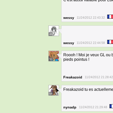
wessy
11/24/2012 22:43:32
46
wessy
11/24/2012 22:44:58
Roooh ! Moi je veux GL ou b
pieds pointus !
35
Freakazoid
11/24/2012 21:28:42
Freakazoid tu es actuelleme
54
nynadp
11/24/2012 21:29:48