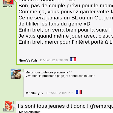
31
Bon, pas de couple prévu pour le mome
Author
Comme ça, vous pouvez garder votre f
Ce ne sera jamais un BL ou un GL, je ne
de titiller les fans du genre xD
Enfin bref, on verra bien pour la suite !
Je vais quand même jouer avec, c'est s
Enfin bref, merci pour l’intérêt porté à
NicoVsYuh
11/25/2012 10:04:39
Merci pour toute ces précisions ^^
Vivement la prochaine page, et bonne continuation.
31
Mr Shuyin
11/25/2012 10:11:06
Ils sont tous jeunes dit donc ! (j'remarqu
33
Mr Shuyin
said: