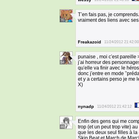
T'en fais pas, je comprends. 
vraiment des liens avec ses
35
Freakazoid
11/24/2012 21:42:00
punaise , moi c'est pareille 
j'ai horreur des personnages
54
qu'elle va finir avec le héro
donc j'entre en mode "pré
et y a certains perso je me
X)
nynadp
11/24/2012 21:42:12
Enfin des gens qui me comp
trop (et un peut trop vite) 
46
que les deux seul filles à l
Skip Beat et March de March