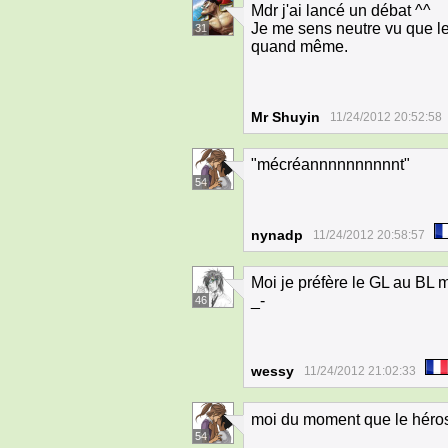
Mdr j'ai lancé un débat ^^
Je me sens neutre vu que le
31
quand même.
Mr Shuyin
11/24/2012 20:52:58
"mécréannnnnnnnnnt"
54
nynadp
11/24/2012 20:58:57
Moi je préfère le GL au BL m
_-
46
wessy
11/24/2012 21:02:33
moi du moment que le héros
54