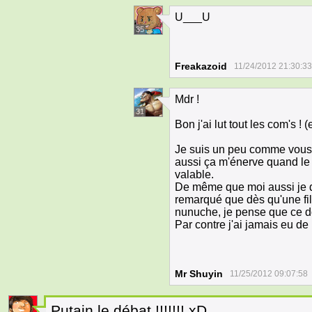
U___U
35
Freakazoid
11/24/2012 21:30:33
Mdr !
31
Bon j'ai lut tout les com's !
Je suis un peu comme vous 
aussi ça m'énerve quand le
valable.
De même que moi aussi je dét
remarqué que dès qu'une fill
nunuche, je pense que ce do
Par contre j'ai jamais eu 
Mr Shuyin
11/25/2012 09:07:58
Putain le débat !!!!!!! xD