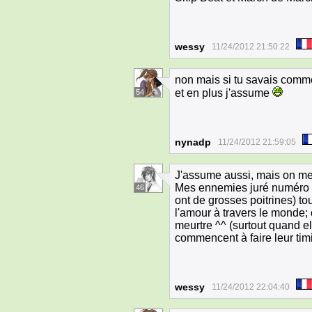
wessy
11/24/2012 21:50:22
non mais si tu savais comm
et en plus j'assume
54
nynadp
11/24/2012 21:59:05
J'assume aussi, mais on me
Mes ennemies juré numéro 2 
46
ont de grosses poitrines) t
l'amour à travers le monde;
meurtre ^^ (surtout quand e
commencent à faire leur ti
wessy
11/24/2012 22:04:40