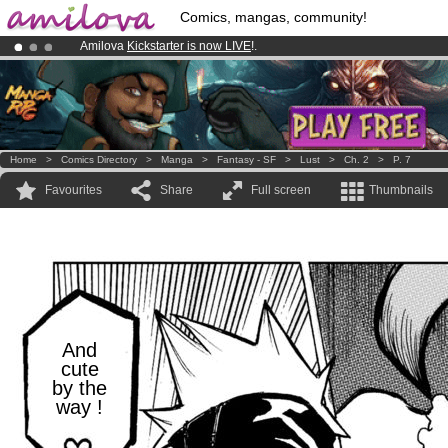
Comics, mangas, community!
Amilova
Kickstarter is now LIVE
!.
Premium membership from
3.95 euros
per month !
Get membership
Already 134393
members
and 1208
comics & mangas!
.
Home
>
Comics Directory
>
Manga
>
Fantasy - SF
>
Lust
>
Ch. 2
>
P. 7
Favourites
Share
Full screen
Thumbnails
And
cute
by the
way !