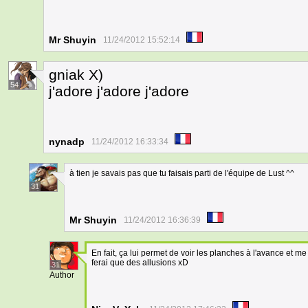
Mr Shuyin
11/24/2012 15:52:14
gniak X)
54
j'adore j'adore j'adore
nynadp
11/24/2012 16:33:34
à tien je savais pas que tu faisais parti de l'équipe de Lust ^^
31
Mr Shuyin
11/24/2012 16:36:39
En fait, ça lui permet de voir les planches à l'avance et m
ferai que des allusions xD
31
Author