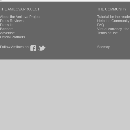
THE AMILOVA PROJECT
THE COMMUNITY
About the Amilova Project
Tutorial for the reade
Press Reviews
Help the Community 
Press kit
FAQ
Banners
Virtual currency : th
Advertise
Terms of Use
Official Partners
Follow Amilova on
Sitemap