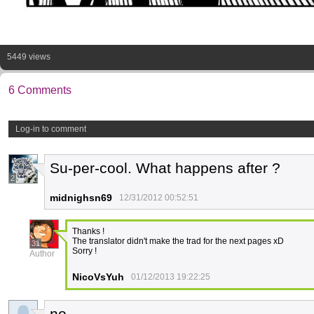
5449 views
6 Comments
Log-in to comment
Su-per-cool. What happens after ?
2
midnighsn69
12/31/2012 00:52:51
Thanks !
The translator didn't make the trad for the next pages xD
31
Sorry !
Author
NicoVsYuh
01/12/2013 19:22:25
no