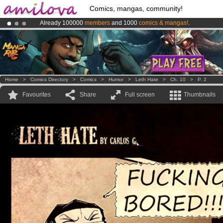
Comics, mangas, community!
Already 100000
members
and 1000
comics & mangas!
.
Premium membership from
3.95 euros
per month !
Get membership
Amilova
Kickstarter is now LIVE
!.
Home
>
Comics Directory
>
Comics
>
Humor
>
Leth Hate
>
Ch. 10
>
P. 2
Favourites
Share
Full screen
Thumbnails