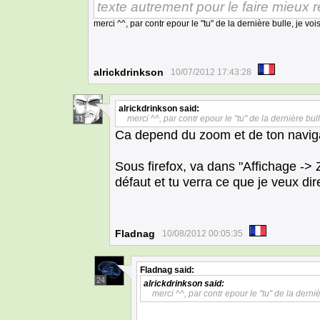
texte autrement pour le faire mieux r
merci ^^, par contr epour le "tu" de la dernière bulle, je v
alrickdrinkson
10/07/2012 17:43:28
alrickdrinkson
said:
merci ^^, par contr epour le "tu" de la dernière bu
31
Ca depend du zoom et de ton navigat
Sous firefox, va dans "Affichage ->
défaut et tu verra ce que je veux dir
Fladnag
10/08/2012 00:05:35
Fladnag
said:
24
alrickdrinkson
said:
merci ^^, par contr epour le "tu" de la derni