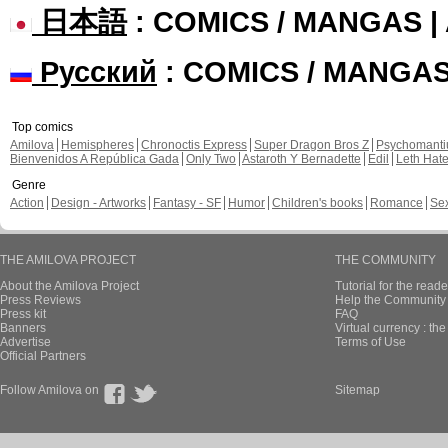
日本語
: COMICS / MANGAS 
Русский
: COMICS / MANGA
Top comics
Amilova
Hemispheres
Chronoctis Express
Super Dragon Bros Z
Psychomant
Bienvenidos A República Gada
Only Two
Astaroth Y Bernadette
Edil
Leth Hat
Genre
Action
Design - Artworks
Fantasy - SF
Humor
Children's books
Romance
Se
THE AMILOVA PROJECT
THE COMMUNITY
About the Amilova Project
Tutorial for the reade
Press Reviews
Help the Community 
Press kit
FAQ
Banners
Virtual currency : th
Advertise
Terms of Use
Official Partners
Follow Amilova on
Sitemap