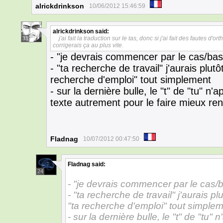
alrickdrinkson
10/06/2012 15:46:59
alrickdrinkson
said:
j'ai fait la traduction sur le tas, donc si j'ai fait des fautes d
31
corrigerais ça au plus vite.
- "je devrais commencer par le cas/bas
- "ta recherche de travail" j'aurais plutô
recherche d'emploi" tout simplement
- sur la dernière bulle, le "t" de "tu" n'
texte autrement pour le faire mieux rent
Fladnag
10/07/2012 00:47:50
Fladnag
said:
24
- "je devrais commencer par le cas/b
- "ta recherche de travail" j'aurais pl
"ta recherche d'emploi" tout simple
- sur la dernière bulle, le "t" de "tu" 