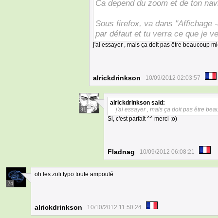
Ca depend du zoom et de ton navig
Sous firefox, va dans "Affichage 
par défaut et tu verra ce que je v
j'ai essayer , mais ça doit pas être beaucoup m
alrickdrinkson
10/09/2012 02:03:57
alrickdrinkson
said:
j'ai essayer , mais ça doit pas être b
31
Si, c'est parfait ^^ merci ;o)
Fladnag
10/09/2012 06:08:21
oh les zoli typo toute ampoulé
24
alrickdrinkson
10/10/2012 11:50:24