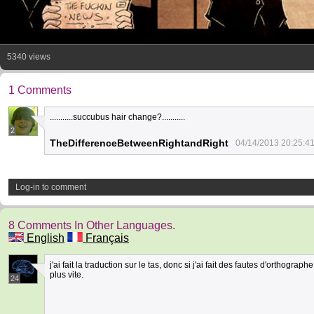
5340 views
1 Comments
...........succubus hair change?...........
2
TheDifferenceBetweenRightandRight
04/14/2013 20:25:4
Log-in to comment
8 Comments In Other Languages.
English
Français
j'ai fait la traduction sur le tas, donc si j'ai fait des fautes d'orthogra
plus vite.
24