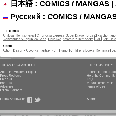
日本語
: COMICS / MANGAS 
Русский
: COMICS / MANGA
Top comics
Amilova
Hemispheres
Chronoctis Express
Super Dragon Bros Z
Psychomant
Bienvenidos A República Gada
Only Two
Astaroth Y Bernadette
Edil
Leth Hat
Genre
Action
Design - Artworks
Fantasy - SF
Humor
Children's books
Romance
Se
THE AMILOVA PROJECT
THE COMMUNITY
About the Amilova Project
Tutorial for the reade
Press Reviews
Help the Community 
Press kit
FAQ
Banners
Virtual currency : th
Advertise
Terms of Use
Official Partners
Follow Amilova on
Sitemap