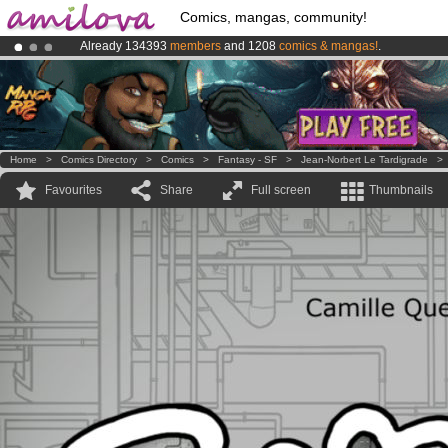
Comics, mangas, community!
Already 134393
members
and 1208
comics & mangas!
.
Amilova
Kickstarter is now LIVE
!.
Premium membership from
3.95 euros
per month !
Get membership
Home
>
Comics Directory
>
Comics
>
Fantasy - SF
>
Jean-Norbert Le Tardigrade
Favourites
Share
Full screen
Thumbnails