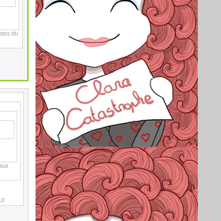
stos du
 aux
:p