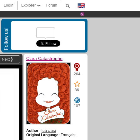
Login
Explorer
Forum
Follow us!
Clara Catastrophe
Next
264
86
107
Author :
lua clara
Original Language:
Français