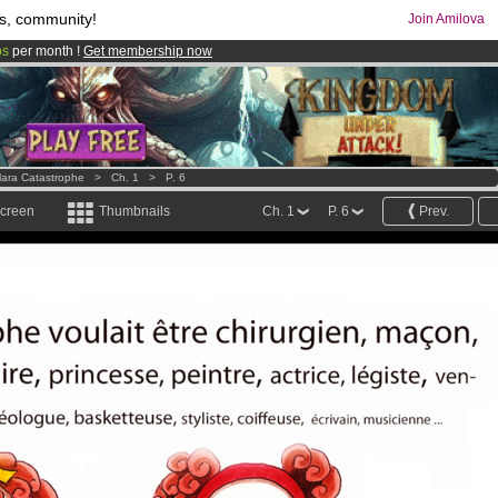
s, community!
Join Amilova
os
per month !
Get membership now
comics & mangas!
.
lara Catastrophe
>
Ch. 1
>
P. 6
screen
Thumbnails
Ch. 1
P. 6
Prev.