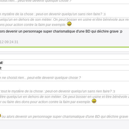
hoisit rien... peut-elle devenir quelque chose ?
 le mystère de la chose : peut-on devenir quelqu'un sans rien faire? :s
uelqu'un en dehors de son métier. On peut bosser en usine et être bénévole aux re
ons pour action contre la faim par exemple.
ors devenir un personnage super charismatique d'une BD qui déchire grave :p
12 09:24:31
d:
:
:
le ne choisit rien... peut-elle devenir quelque chose ?
t tout le mystère de la chose : peut-on devenir quelqu'un sans rien faire? :s
être quelqu'un en dehors de son métier. On peut bosser en usine et être bénévole
r ou faire des dons pour action contre la faim par exemple.
ou alors devenir un personnage super charismatique d'une BD qui déchire grave 