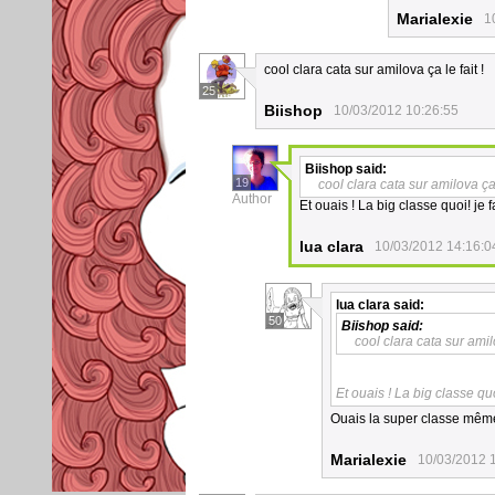
Marialexie
1
cool clara cata sur amilova ça le fait !
25
Biishop
10/03/2012 10:26:55
Biishop
said:
19
cool clara cata sur amilova ça l
Author
Et ouais ! La big classe quoi! je 
lua clara
10/03/2012 14:16:0
lua clara
said:
50
Biishop
said:
cool clara cata sur amilo
Et ouais ! La big classe qu
Ouais la super classe mê
Marialexie
10/03/2012 