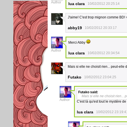
Author
lua clara
10/02/2012 20:25:14
J'aime! C'est trop mignon comme BD! 
31
abby19
10/02/2012 20:33:17
Merci Abby
19
Author
lua clara
10/02/2012 20:34:54
Mais si elle ne choisit rien... peut-ell
1
Futako
10/02/2012 23:04:25
Futako
said:
19
Mais si elle ne choisit rien..
Author
C'est là qu'est tout le mystère d
lua clara
10/02/2012 23:19:4