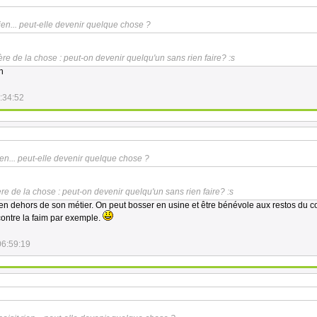
rien... peut-elle devenir quelque chose ?
tère de la chose : peut-on devenir quelqu'un sans rien faire? :s
n
:34:52
rien... peut-elle devenir quelque chose ?
tère de la chose : peut-on devenir quelqu'un sans rien faire? :s
 en dehors de son métier. On peut bosser en usine et être bénévole aux restos du c
contre la faim par exemple.
06:59:19