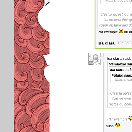
Mais si elle ne c
C'est là qu'est tout
Oui on peut être q
coeur ou faire des d
Par exemple
ou al
lua clara
10/03/20
lua clara
said:
50
Marialexie
sai
lua clara
said
Futako
said
Mais si el
C'est là qu'es
Oui on peut 
restos du coeu
Par exemple
aussi