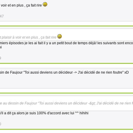
voir et en plus , ça fait rire
:47
plaisir à voir et en plus , ça fait rire
iers épisodes je les ai fait il y a un petit bout de temps déjà! les suivants sont enc
hi
9
ssin de Faujour "Toi aussi deviens un décideur -> J'ai décidé de ne rien foutre" xD
ire au dessin de Faujour "Toi aussi deviens un décideur -&gt; J'ai décidé de ne rien f
il a dit ça alors je suis 100% d'accord avec lui ^^ hihihi
0