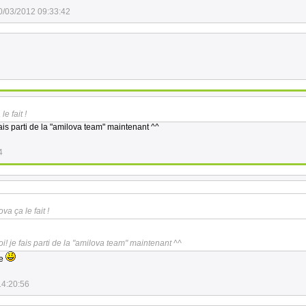
0/03/2012 09:33:42
e fait !
fais parti de la "amilova team" maintenant ^^
4
va ça le fait !
oi! je fais parti de la "amilova team" maintenant ^^
me
14:20:56