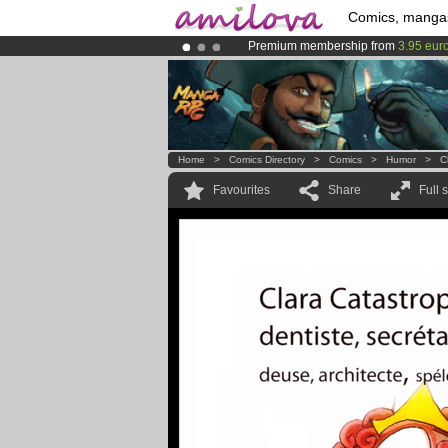
Comics, manga
Premium membership from
3.95 eur
Amilova
Kickstarter is now LIVE
!.
Already 134393
members
and 1208
Home
>
Comics Directory
>
Comics
>
Humor
>
C
Favourites
Share
Full 