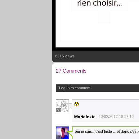
6315 views
27 Comments
Log-in to comment
50
Marialexie
10/02/2012 18:17:16
oui je sais... c'est triste ... et donc c'est
19