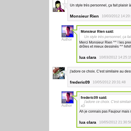
Un style très personnel, ça fait plaisir à 
29
Monsieur Rien
10/03/2012 14:20
Monsieur Rien
said:
19
Un style très personnel, ça fait 
Author
Merci Monsieur Rien ^^ ! les prem
drôles et mieux dessinés ^^ hihi
lua clara
10/03/2012 14:25:1
j'adore ce choix. C'est similaire au de
27
frederic09
10/05/2012 20:31:48
frederic09
said:
19
j'adore ce choix. C'est simila
Author
xD
Ah je connais pas Faujour mais s'
lua clara
10/05/2012 21:30:5