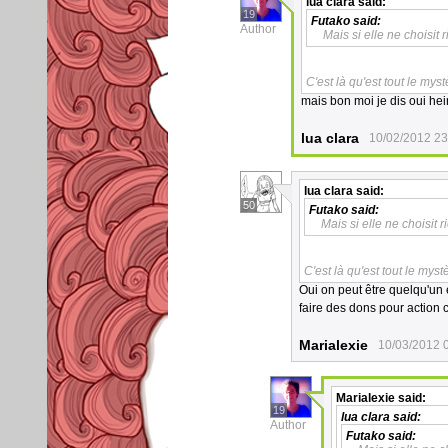
lua clara
said:
19
Futako
said:
Author
Mais si elle ne choisit 
C'est là qu'est tout le mys
mais bon moi je dis oui hei
lua clara
10/02/2012 23
lua clara
said:
50
Futako
said:
Mais si elle ne choisit 
C'est là qu'est tout le mys
Oui on peut être quelqu'un
faire des dons pour action 
Marialexie
10/03/2012 
Marialexie
said:
19
lua clara
said:
Author
Futako
said: