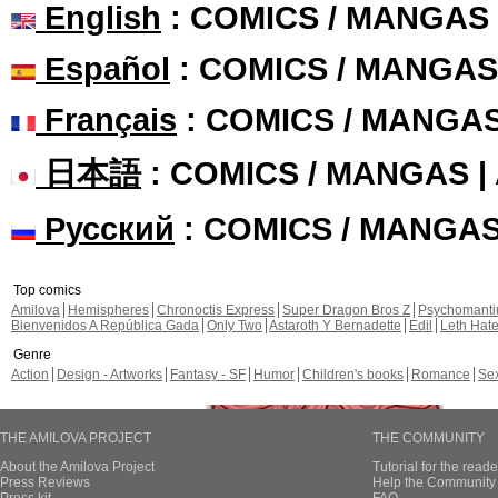
English
: COMICS / MANGAS
Español
: COMICS / MANGAS
Français
: COMICS / MANGA
日本語
: COMICS / MANGAS 
Русский
: COMICS / MANGA
Top comics
Amilova
Hemispheres
Chronoctis Express
Super Dragon Bros Z
Psychomant
Bienvenidos A República Gada
Only Two
Astaroth Y Bernadette
Edil
Leth Hat
Genre
Action
Design - Artworks
Fantasy - SF
Humor
Children's books
Romance
Se
THE AMILOVA PROJECT
THE COMMUNITY
About the Amilova Project
Tutorial for the reade
Press Reviews
Help the Community 