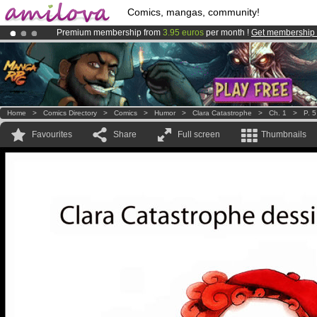
Comics, mangas, community!
Premium membership from
3.95 euros
per month !
Get membership
Amilova
Kickstarter is now LIVE
!.
Already 100000
members
and 1000
comics & mangas!
.
Home
>
Comics Directory
>
Comics
>
Humor
>
Clara Catastrophe
>
Ch. 1
>
P. 5
Favourites
Share
Full screen
Thumbnails