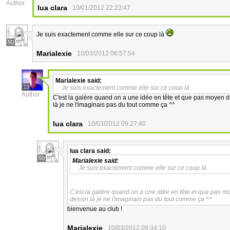
Author
lua clara
10/01/2012 22:23:47
Je suis exactement comme elle sur ce coup là
50
Marialexie
10/03/2012 06:57:54
Marialexie
said:
19
Je suis exactement comme elle sur ce coup là
Author
C'est la galère quand on a une idée en tête et que pas moyen de l
là je ne l'imaginais pas du tout comme ça ^^
lua clara
10/03/2012 09:27:40
lua clara
said:
50
Marialexie
said:
Je suis exactement comme elle sur ce coup là
C'est la galère quand on a une idée en tête et que pas moye
dessin là je ne l'imaginais pas du tout comme ça ^^
bienvenue au club !
Marialexie
10/03/2012 09:34:10