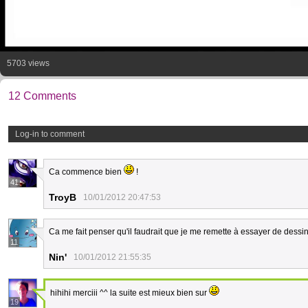
5703 views
12 Comments
Log-in to comment
Ca commence bien
!
41
TroyB
10/01/2012 20:47:53
Ca me fait penser qu'il faudrait que je me remette à essayer de dessi
11
Nin'
10/01/2012 21:55:35
hihihi merciii ^^ la suite est mieux bien sur
19