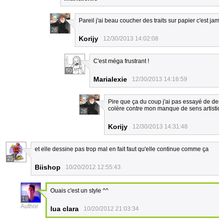
Pareil j'ai beau coucher des traits sur papier c'est j
26
Korijy
12/30/2013 14:02:08
C'est méga frustrant !
50
Marialexie
12/30/2013 14:16:59
Pire que ça du coup j'ai pas essayé de de
colère contre mon manque de sens artisti
26
Korijy
12/30/2013 14:31:48
et elle dessine pas trop mal en fait faut qu'elle continue comme ça
25
Biishop
10/20/2012 12:55:43
Ouais c'est un style ^^
19
Author
lua clara
10/20/2012 21:03:34