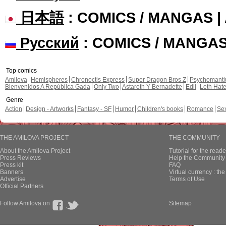
日本語
: COMICS / MANGAS 
Русский
: COMICS / MANGA
Top comics
Amilova
Hemispheres
Chronoctis Express
Super Dragon Bros Z
Psychomant
Bienvenidos A República Gada
Only Two
Astaroth Y Bernadette
Edil
Leth Hat
Genre
Action
Design - Artworks
Fantasy - SF
Humor
Children's books
Romance
Se
THE AMILOVA PROJECT
THE COMMUNITY
About the Amilova Project
Tutorial for the reade
Press Reviews
Help the Community 
Press kit
FAQ
Banners
Virtual currency : th
Advertise
Terms of Use
Official Partners
Follow Amilova on
Sitemap