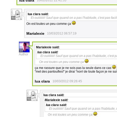
lua clara
10/02/2012 22:41:55
lua clara
said:
Et ouiiiiiiii! Sauf que quand on a pas l'habitude, c'est pas facil
50
On est toutes un peu comme ça
Marialexie
10/03/2012 06:57:19
Marialexie
said:
19
lua clara
said:
Author
Et ouiiiiiiii! Sauf que quand on a pas l'habitude, c'est p
On est toutes un peu comme ça
ça me rassure que je ne sois pas la seule dans ce cas
"met des pantoufles!" je dirai "non! de toute façon je ne su
lua clara
10/03/2012 09:26:45
lua clara
said:
50
Marialexie
said:
lua clara
said:
Et ouiiiiiiii! Sauf que quand on a pas l'habitude, c
On est toutes un peu comme ça