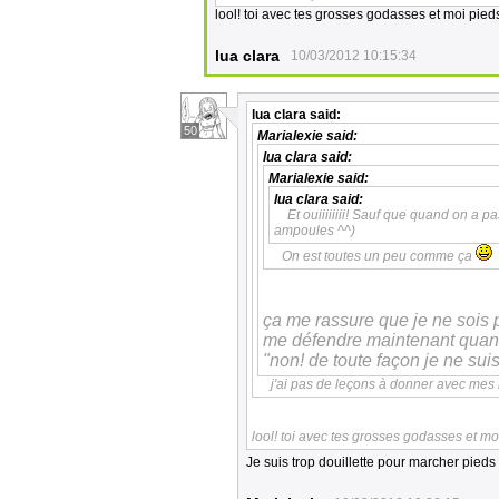
lool! toi avec tes grosses godasses et moi pieds
lua clara
10/03/2012 10:15:34
lua clara
said:
50
Marialexie
said:
lua clara
said:
Marialexie
said:
lua clara
said:
Et ouiiiiiiii! Sauf que quand on a pas 
ampoules ^^)
On est toutes un peu comme ça
ça me rassure que je ne sois 
me défendre maintenant quand 
"non! de toute façon je ne sui
j'ai pas de leçons à donner avec me
lool! toi avec tes grosses godasses et moi
Je suis trop douillette pour marcher pieds