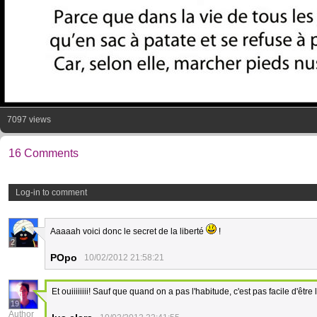
7097 views
16 Comments
Log-in to comment
Aaaaah voici donc le secret de la liberté
!
2
POpo
10/02/2012 21:58:21
Et ouiiiiiiii! Sauf que quand on a pas l'habitude, c'est pas facile d'être 
19
Author