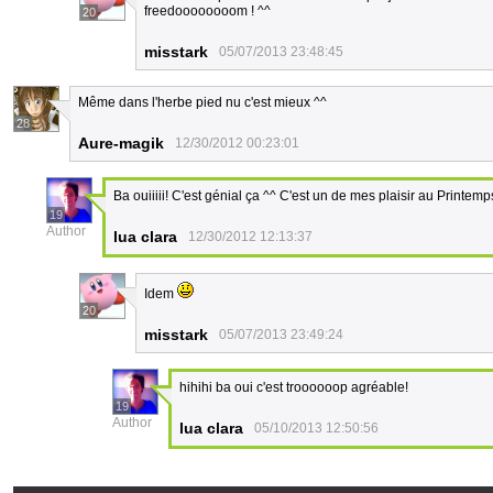
freedoooooooom ! ^^
20
misstark
05/07/2013 23:48:45
Même dans l'herbe pied nu c'est mieux ^^
28
Aure-magik
12/30/2012 00:23:01
Ba ouiiiii! C'est génial ça ^^ C'est un de mes plaisir au Printemp
19
Author
lua clara
12/30/2012 12:13:37
Idem
20
misstark
05/07/2013 23:49:24
hihihi ba oui c'est troooooop agréable!
19
Author
lua clara
05/10/2013 12:50:56