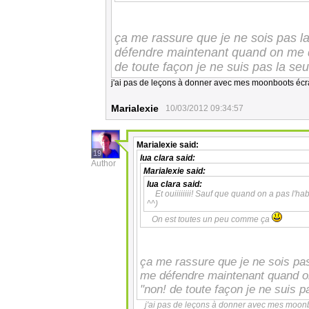
ça me rassure que je ne sois pas l
défendre maintenant quand on me dir
de toute façon je ne suis pas la se
j'ai pas de leçons à donner avec mes moonboots écr
Marialexie
10/03/2012 09:34:57
Marialexie
said:
19
lua clara
said:
Author
Marialexie
said:
lua clara
said:
Et ouiiiiiiii! Sauf que quand on a pas l'hab
^^)
On est toutes un peu comme ça
ça me rassure que je ne sois pa
me défendre maintenant quand on 
"non! de toute façon je ne suis 
j'ai pas de leçons à donner avec mes moon