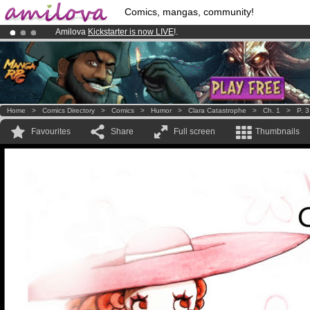
Comics, mangas, community!
Amilova
Kickstarter is now LIVE
!.
Already 134393
members
and 1208
comics & mangas!
.
Premium membership from
3.95 euros
per month !
Get membership
Home
>
Comics Directory
>
Comics
>
Humor
>
Clara Catastrophe
>
Ch. 1
>
P. 3
Favourites
Share
Full screen
Thumbnails