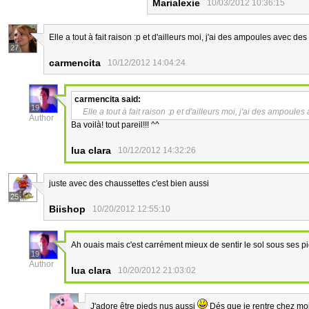
Marialexie
10/03/2012 10:36:15
Elle a tout à fait raison :p et d'ailleurs moi, j'ai des ampoules avec 
27
carmencita
10/12/2012 14:04:24
carmencita
said:
19
Elle a tout à fait raison :p et d'ailleurs moi, j'ai des ampo
Author
Ba voilà! tout pareil!!! ^^
lua clara
10/12/2012 14:32:26
juste avec des chaussettes c'est bien aussi
25
Biishop
10/20/2012 12:55:10
Ah ouais mais c'est carrément mieux de sentir le sol sous ses 
19
Author
lua clara
10/20/2012 21:03:02
J'adore être pieds nus aussi
Dés que je rentre chez moi 