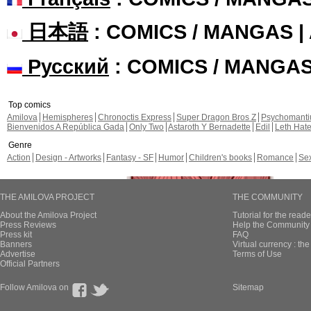
日本語
: COMICS / MANGAS 
Русский
: COMICS / MANGA
Top comics
Amilova
Hemispheres
Chronoctis Express
Super Dragon Bros Z
Psychomant
Bienvenidos A República Gada
Only Two
Astaroth Y Bernadette
Edil
Leth Hat
Genre
Action
Design - Artworks
Fantasy - SF
Humor
Children's books
Romance
Se
THE AMILOVA PROJECT
THE COMMUNITY
About the Amilova Project
Tutorial for the reade
Press Reviews
Help the Community 
Press kit
FAQ
Banners
Virtual currency : th
Advertise
Terms of Use
Official Partners
Follow Amilova on
Sitemap