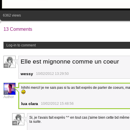
6362 views
13 Comments
Log-in to comment
Elle est mignonne comme un coeur
46
wessy
10/02/2012 13:29:50
hihihi merci! je ne sais pas si tu as fait exprès de parler de coeurs, m
19
Author
lua clara
10/02/2012 15:48:56
Si, je l'avais fait exprès ^^ en tout cas j'aime bien cette bd mêm
la suite.
46