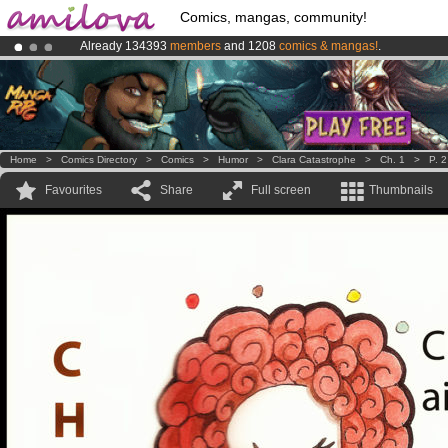
Comics, mangas, community!
Already 134393
members
and 1208
comics & mangas!
.
Premium membership from
3.95 euros
per month !
Get membership
Amilova
Kickstarter is now LIVE
!.
Home
>
Comics Directory
>
Comics
>
Humor
>
Clara Catastrophe
>
Ch. 1
>
P. 2
Favourites
Share
Full screen
Thumbnails