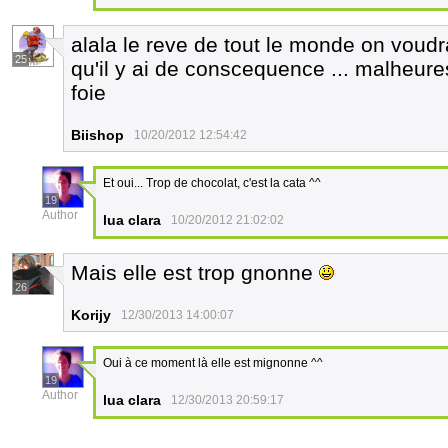
alala le reve de tout le monde on voudra
25
qu'il y ai de conscequence ... malheure
foie
Biishop
10/20/2012 12:54:42
Et oui... Trop de chocolat, c'est la cata ^^
19
Author
lua clara
10/20/2012 21:02:02
Mais elle est trop gnonne
26
Korijy
12/30/2013 14:00:07
Oui à ce moment là elle est mignonne ^^
19
Author
lua clara
12/30/2013 20:59:17