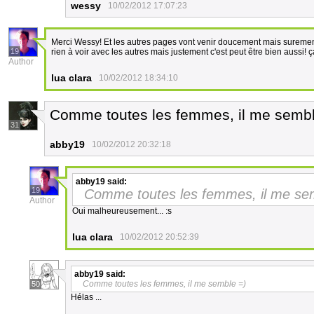
wessy
10/02/2012 17:07:23
Merci Wessy! Et les autres pages vont venir doucement mais sureme
19
rien à voir avec les autres mais justement c'est peut être bien aussi!
Author
lua clara
10/02/2012 18:34:10
Comme toutes les femmes, il me sembl
31
abby19
10/02/2012 20:32:18
abby19
said:
19
Comme toutes les femmes, il me se
Author
Oui malheureusement... :s
lua clara
10/02/2012 20:52:39
abby19
said:
Comme toutes les femmes, il me semble =)
50
Hélas ...