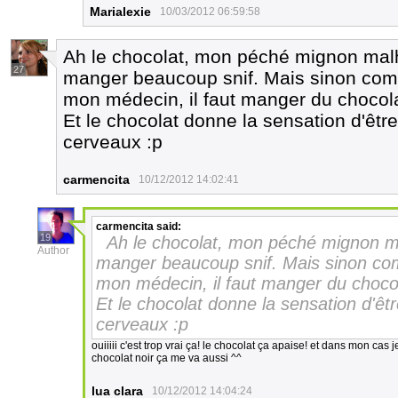
Marialexie
10/03/2012 06:59:58
Ah le chocolat, mon péché mignon malhe
27
manger beaucoup snif. Mais sinon com
mon médecin, il faut manger du chocolat 
Et le chocolat donne la sensation d'êtr
cerveaux :p
carmencita
10/12/2012 14:02:41
carmencita
said:
19
Ah le chocolat, mon péché mignon mal
Author
manger beaucoup snif. Mais sinon co
mon médecin, il faut manger du chocola
Et le chocolat donne la sensation d'êt
cerveaux :p
ouiiiii c'est trop vrai ça! le chocolat ça apaise! et dans mon cas 
chocolat noir ça me va aussi ^^
lua clara
10/12/2012 14:04:24