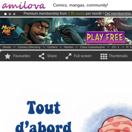
Comics, mangas, community!
Premium membership from
3.95 euros
per month !
Get membership
Already 100000
members
and 1000
comics & mangas!
.
Amilova
Kickstarter is now LIVE
!.
Home
>
Comics Directory
>
Comics
>
Humor
>
Clara Catastrophe
>
Ch. 1
>
P. 
Favourites
Share
Full screen
Thumbnails