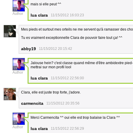
mais si elle peut ^^
19
Author
lua clara
11/15/2012 16:03:23
Mes pieds et surtout mes orteils ne me servent qu'à ramasser des cho
31
Tu es vraiment exceptionnelle Clara de pouvoir faire tout ça! ^^
abby19
11/15/2012 20:15:42
Jalouse hein? c'est classe quand même d'être ambidextre pied-ma
mettrai sur mon profil lool
19
Author
lua clara
11/15/2012 22:56:00
Clara, elle est juste trop forte, j'adore.
27
carmencita
11/15/2012 20:35:56
Merci Carmencita ^^ oui elle est trop balaise la Clara ^^
19
Author
lua clara
11/15/2012 22:56:29