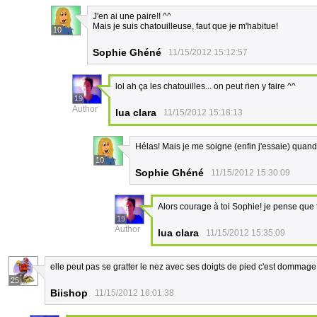
J'en ai une paire!! ^^
Mais je suis chatouilleuse, faut que je m'habitue!
10
Sophie Ghéné
11/15/2012 15:12:57
lol ah ça les chatouilles... on peut rien y faire ^^
19
Author
lua clara
11/15/2012 15:18:13
Hélas! Mais je me soigne (enfin j'essaie) quan
10
Sophie Ghéné
11/15/2012 15:30:09
Alors courage à toi Sophie! je pense que 
19
Author
lua clara
11/15/2012 15:35:09
elle peut pas se gratter le nez avec ses doigts de pied c'est dommage
25
Biishop
11/15/2012 16:01:38