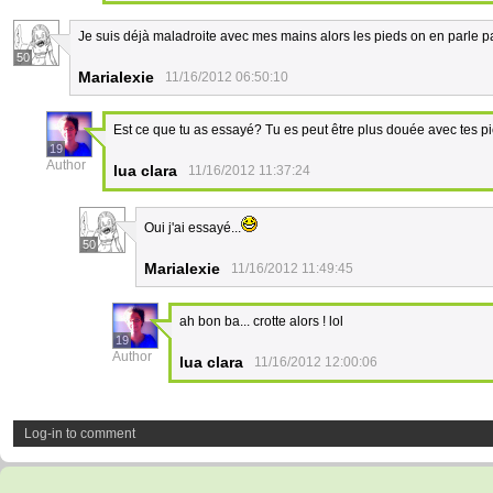
Je suis déjà maladroite avec mes mains alors les pieds on en parle pa
50
Marialexie
11/16/2012 06:50:10
Est ce que tu as essayé? Tu es peut être plus douée avec tes 
19
Author
lua clara
11/16/2012 11:37:24
Oui j'ai essayé...
50
Marialexie
11/16/2012 11:49:45
ah bon ba... crotte alors ! lol
19
Author
lua clara
11/16/2012 12:00:06
Log-in to comment