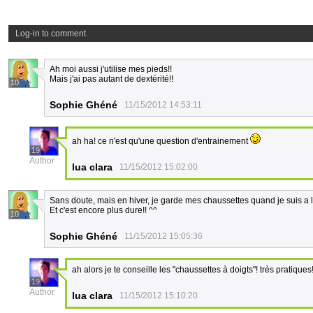
Log-in to comment
Ah moi aussi j'utilise mes pieds!!
Mais j'ai pas autant de dextérité!!
10
Sophie Ghéné
11/15/2012 14:53:11
ah ha! ce n'est qu'une question d'entrainement
19
Author
lua clara
11/15/2012 15:02:00
Sans doute, mais en hiver, je garde mes chaussettes quand je suis a l
Et c'est encore plus dure!! ^^
10
Sophie Ghéné
11/15/2012 15:05:36
ah alors je te conseille les "chaussettes à doigts"! très pratiques!
19
Author
lua clara
11/15/2012 15:10:20