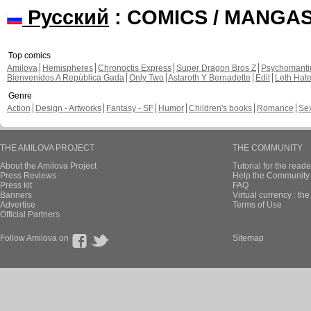
Русский
: COMICS / MANGA
Top comics
Amilova
Hemispheres
Chronoctis Express
Super Dragon Bros Z
Psychomant
Bienvenidos A República Gada
Only Two
Astaroth Y Bernadette
Edil
Leth Hat
Genre
Action
Design - Artworks
Fantasy - SF
Humor
Children's books
Romance
Se
THE AMILOVA PROJECT
THE COMMUNITY
About the Amilova Project
Tutorial for the reade
Press Reviews
Help the Community 
Press kit
FAQ
Banners
Virtual currency : th
Advertise
Terms of Use
Official Partners
Follow Amilova on
Sitemap