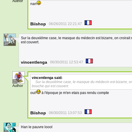
Author
nan
Biishop
06/26/2011 22:21:47
Sur la deuxièlme case, le masque du médecin est bizarre, on croirait
est couvert.
29
vincentlenga
06/30/2011 12:53:47
vincentlenga
said:
25
Sur la deuxièlme case, le masque du médecin est bizarre, on 
Author
bouche qui est couvert.
oui!
à l'époque je m'en etais pas rendu compte
Biishop
06/30/2011 13:07:53
Han le pauvre loool