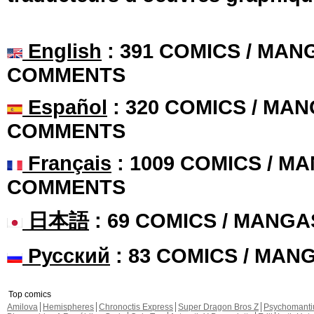
English
: 391 COMICS / MANG
COMMENTS
Español
: 320 COMICS / MAN
COMMENTS
Français
: 1009 COMICS / MA
COMMENTS
日本語
: 69 COMICS / MANGA
Русский
: 83 COMICS / MAN
Top comics
Amilova
Hemispheres
Chronoctis Express
Super Dragon Bros Z
Psychomant