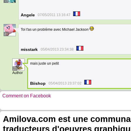
18
Angele
07/05/2011 13:16:47
Toi t'as un problème avec Michael Jackson
20
misstark
05/04/2013 23:34:38
mais juste un petit
25
Author
Biishop
05/04/2013 23:37:02
Comment on Facebook
Amilova.com est une communauté
traducteurs d'oeuvres graphiqu