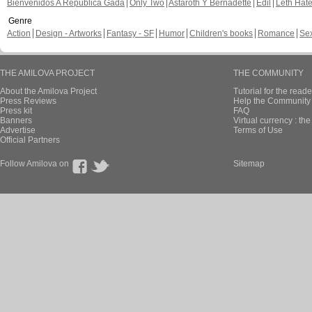
Bienvenidos A República Gada
Only Two
Astaroth Y Bernadette
Edil
Leth Hat
Genre
Action
Design - Artworks
Fantasy - SF
Humor
Children's books
Romance
Se
THE AMILOVA PROJECT
THE COMMUNITY
About the Amilova Project
Tutorial for the reade
Press Reviews
Help the Community 
Press kit
FAQ
Banners
Virtual currency : th
Advertise
Terms of Use
Official Partners
Follow Amilova on
Sitemap