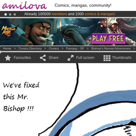
Comics, mangas, community!
Already 100000
members
and 1000
comics & mangas!
.
Amilova
Kickstarter is now LIVE
!.
Premium membership from
3.95 euros
per month !
Get membership
Home
>
Comics Directory
>
Comics
>
Fantasy - SF
>
Bishop's Normal Adventures
Favourites
Share
Full screen
Thumbnails