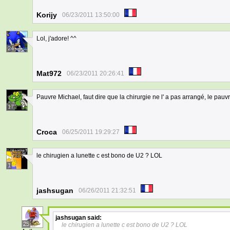
Korijy
06/23/2011 13:50:00
Lol, j'adore! ^^
24
Mat972
06/23/2011 20:26:41
Pauvre Michael, faut dire que la chirurgie ne l' a pas arrangé, le pauvr
17
Croca
06/25/2011 19:29:27
le chirugien a lunette c est bono de U2 ? LOL
1
jashsugan
06/26/2011 21:32:51
jashsugan
said:
25
le chirugien a lunette c est bono de U2 ? LOL