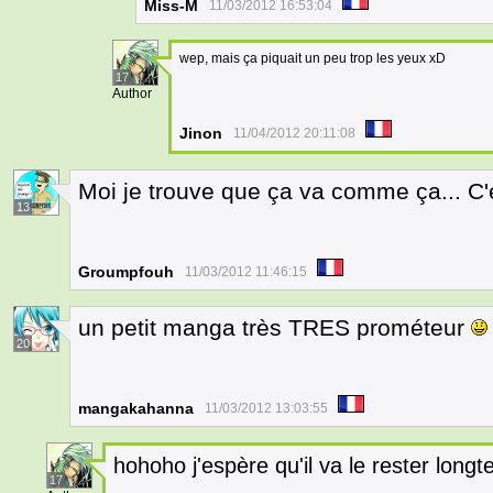
Miss-M
11/03/2012 16:53:04
wep, mais ça piquait un peu trop les yeux xD
17
Author
Jinon
11/04/2012 20:11:08
Moi je trouve que ça va comme ça... C'
13
Groumpfouh
11/03/2012 11:46:15
un petit manga très TRES prométeur
20
mangakahanna
11/03/2012 13:03:55
hohoho j'espère qu'il va le rester lon
17