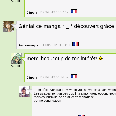
Author
Jinon
11/03/2012 13:57:19
Génial ce manga *
_
* découvert grâce à
28
Aure-magik
11/08/2012 01:13:01
merci beaucoup de ton intérêt!
17
Author
Jinon
11/08/2012 01:14:59
idem découvert par only two je vais suivre, ca a l'air sympa
Les visages sont un peu trop fins à mon gout, et donc trop 
6
mais ca fourmille de détail et c'est chouette.
bonne continuation