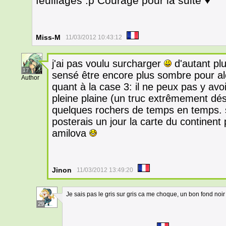
feuillages :p Courage pour la suite ♥
Miss-M
11/03/2012 10:43:12
j'ai pas voulu surcharger
d'autant pl
17
sensé être encore plus sombre pour alo
Author
quant à la case 3: il ne peux pas y avoi
pleine plaine (un truc extrêmement déser
quelques rochers de temps en temps. 
posterais un jour la carte du continent 
amilova
Jinon
11/03/2012 13:49:20
Je sais pas le gris sur gris ca me choque, un bon fond noir 
29