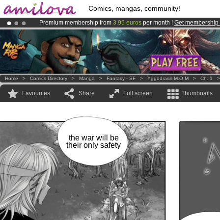
Comics, mangas, community!
Premium membership from
3.95 euros
per month !
Get membership
Already 134393
members
and 1208
comics & mangas!
.
Amilova
Kickstarter is now LIVE
!.
Home
>
Comics Directory
>
Manga
>
Fantasy - SF
>
Yggddrasill M.O.M
>
Ch. 1
Favourites
Share
Full screen
Thumbnails
the war will be
their only safety