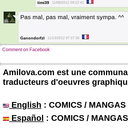
timi39
11/08/2012 09:22:41
Pas mal, pas mal, vraiment sympa. ^^
39
Ganondorfzl
11/13/2012 07:37:30
Comment on Facebook
Amilova.com est une communauté
traducteurs d'oeuvres graphiqu
English
: COMICS / MANGAS
Español
: COMICS / MANGAS