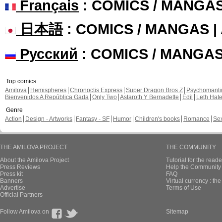
Français
: COMICS / MANGA
日本語
: COMICS / MANGAS 
Русский
: COMICS / MANGA
Top comics
Amilova
Hemispheres
Chronoctis Express
Super Dragon Bros Z
Psychomant
Bienvenidos A República Gada
Only Two
Astaroth Y Bernadette
Edil
Leth Hat
Genre
Action
Design - Artworks
Fantasy - SF
Humor
Children's books
Romance
Se
THE AMILOVA PROJECT
THE COMMUNITY
About the Amilova Project
Tutorial for the reade
Press Reviews
Help the Community 
Press kit
FAQ
Banners
Virtual currency : th
Advertise
Terms of Use
Official Partners
Follow Amilova on
Sitemap