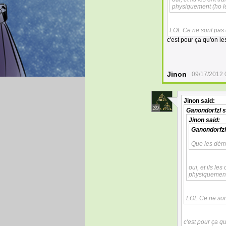
physiquement (ho le
LOL Ce ne sont pas 
c'est pour ça qu'on le
Jinon
09/17/2012 
Jinon
said:
39
Ganondorfzl
s
Jinon
said:
Ganondorfzl
Que les démo
oui, et ils le
physiquement 
LOL Ce ne son
c'est pour ça q