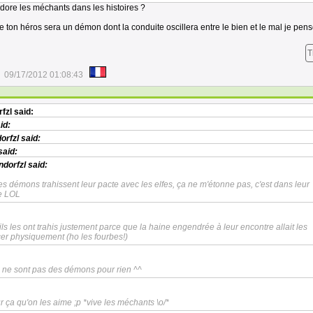
 adore les méchants dans les histoires ?
e ton héros sera un démon dont la conduite oscillera entre le bien et le mal je pens
T
09/17/2012 01:08:43
fzl
said:
id:
orfzl
said:
said:
dorfzl
said:
es démons trahissent leur pacte avec les elfes, ça ne m'étonne pas, c'est dans leur
e LOL
 ils les ont trahis justement parce que la haine engendrée à leur encontre allait les
cer physiquement (ho les fourbes!)
ne sont pas des démons pour rien ^^
ur ça qu'on les aime ;p *vive les méchants \o/*