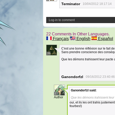
Terminator
10/04/2012 18:17:14
Log-in to comment
22 Comments In Other Languages.
Français
English
Español
C'est une bonne réfléxion sur le fait de 
Sans prendre conscience des conséqu
39
Que les démons trahissent leur pacte a
Ganondorfzl
09/16/2012 23:40:46
Ganondorfzl
said:
17
Author
Que les démons trahissent leur 
oui, et ils les ont trahis justem
fourbes!)