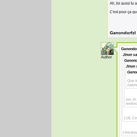
Ah, toi aussi tu
C'est pour ça qu
Ganondorfzl
Ganondor
17
Jinon
sa
Author
Ganond
Jinon
Ganon
Que l
natur
oui, et
renfor
LOL Ce 
c'est po