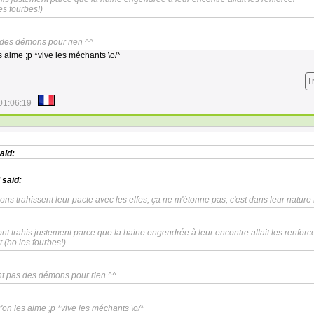
s fourbes!)
des démons pour rien ^^
s aime ;p *vive les méchants \o/*
T
01:06:19
aid:
said:
ns trahissent leur pacte avec les elfes, ça ne m'étonne pas, c'est dans leur natur
s ont trahis justement parce que la haine engendrée à leur encontre allait les renforc
(ho les fourbes!)
t pas des démons pour rien ^^
u'on les aime ;p *vive les méchants \o/*