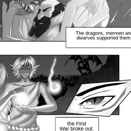
The dragons, mermen an
dwarves supported them
the First
War broke out.