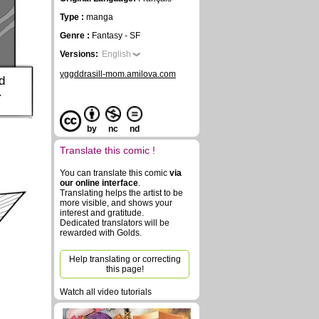
Type :
manga
Genre :
Fantasy - SF
Versions:
English
yggddrasill-mom.amilova.com
d
.
by
nc
nd
Translate this comic !
You can translate this comic
via
our online interface
.
Translating helps the artist to be
more visible, and shows your
interest and gratitude.
Dedicated translators will be
rewarded with Golds.
Help translating or correcting
this page!
Watch all video tutorials