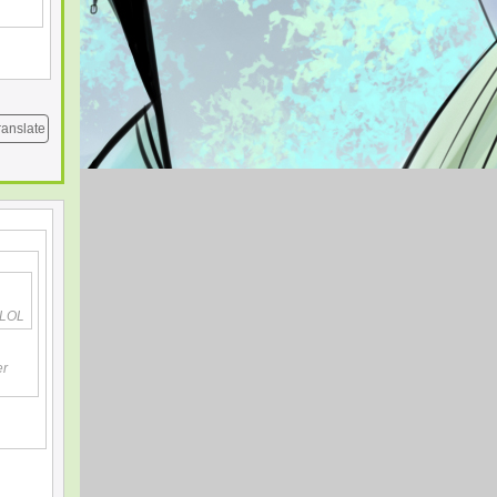
ranslate
e LOL
er