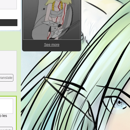
See more
ranslate
o les