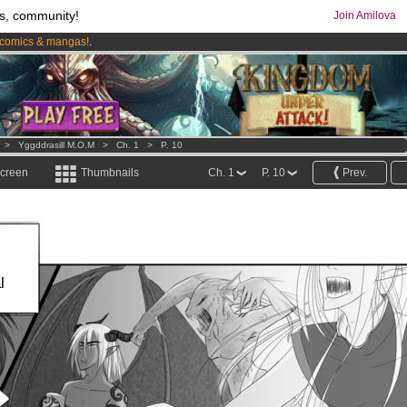
s, community!
Join Amilova
comics & mangas!
.
os
per month !
Get membership now
>
Yggddrasill M.O.M
>
Ch. 1
>
P. 10
screen
Thumbnails
Ch. 1
P. 10
Prev.
l