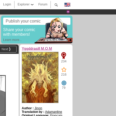
Login
Explorer
Forum
Publish your comic
Share your comic
with members!
Learn more...
Yggddrasill M.O.M
Next
234
216
79
Author :
Jinon
Translation by :
Adamantine
Original Language:
Français