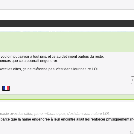
vouloir tout savoir à tout pris, et ce au détriment parfois du reste.
ences que cela pourrait engendrer.
vec les elfes, ça ne m'étonne pas, c'est dans leur nature LOL
T
pacte avec les elfes, ça ne m'étonne pas, c'est dans leur nature LOL
ent parce que la haine engendrée à leur encontre allait les renforcer physiquement (h