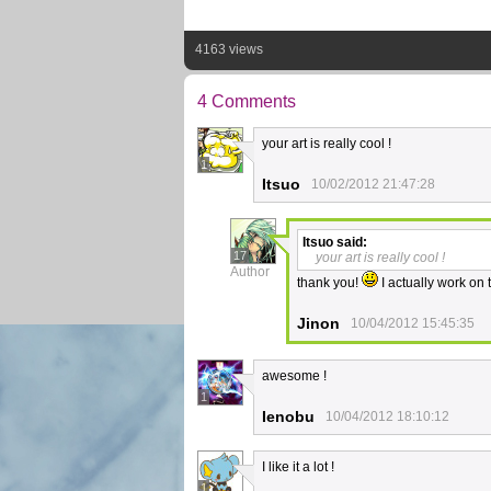
4163 views
4 Comments
your art is really cool !
1
Itsuo
10/02/2012 21:47:28
Itsuo
said:
17
your art is really cool !
Author
thank you!
I actually work on 
Jinon
10/04/2012 15:45:35
awesome !
1
Ienobu
10/04/2012 18:10:12
I like it a lot !
1