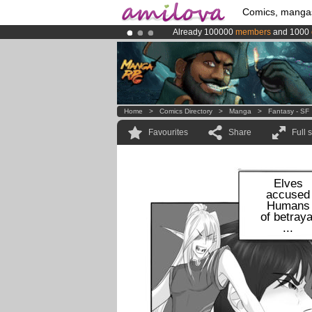
Comics, manga
Already 100000
members
and 1000
Premium membership from
3.95 eur
Amilova
Kickstarter is now LIVE
!.
Home
>
Comics Directory
>
Manga
>
Fantasy - SF
Favourites
Share
Full 
Elves
accused
Humans
of betraya
...