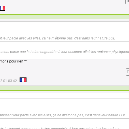
T
 leur pacte avec les elfes, ça ne m'étonne pas, c'est dans leur nature LOL
justement parce que la haine engendrée à leur encontre allait les renforcer physique
mons pour rien ^^
T
2 01:03:42
hissent leur pacte avec les elfes, ça ne m'étonne pas, c'est dans leur nature LOL
trahis justement parce que la haine engendrée à leur encontre allait les renforcer