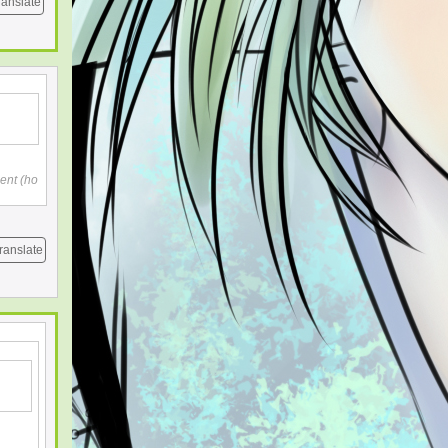
ranslate
ment (ho
ranslate