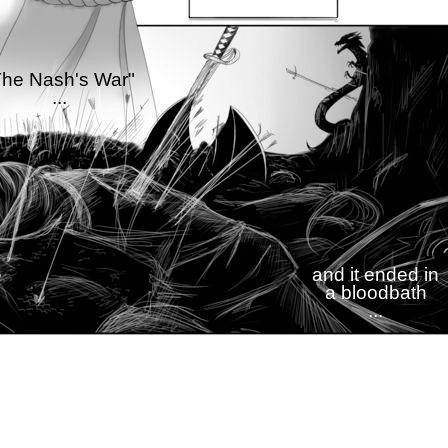
The Nash's War"
...
and it ended in
a bloodbath
...