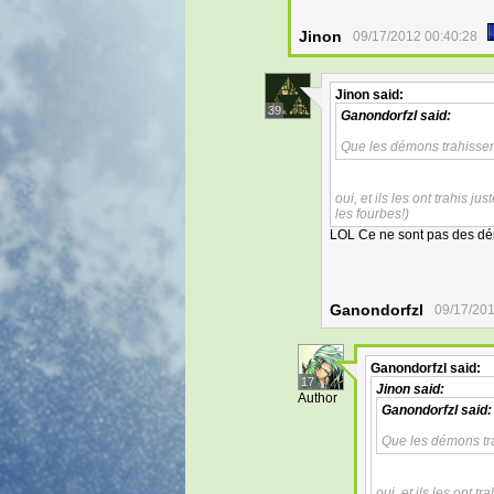
Jinon
09/17/2012 00:40:28
Jinon
said:
39
Ganondorfzl
said:
Que les démons trahissent
oui, et ils les ont trahis 
les fourbes!)
LOL Ce ne sont pas des dé
Ganondorfzl
09/17/201
Ganondorfzl
said:
17
Jinon
said:
Author
Ganondorfzl
said:
Que les démons tra
oui, et ils les ont 