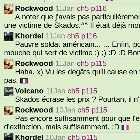
Rockwood
11Jan
ch5 p116
A noter que j'avais pas particulièrem
une victime de Skados.^^ Il était déjà mo
Khordel
11Jan
ch5 p116
Pauvre soldat américain... ... Enfin, 
mouche qui sert de victime ;) ;) :D :D B
Rockwood
11Jan
ch5 p115
Haha. x) Vu les dégâts qu'il cause en
pas.
Volcano
11Jan
ch5 p115
Skados écrase les prix ? Pourtant il
Rockwood
10Jan
ch5 p115
Pas encore suffisamment pour que l'e
d'extinction, mais suffisamment. :D
Khordel
10Jan
ch5 p115