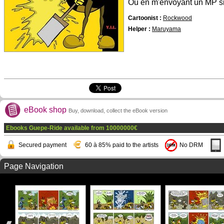
Ou en m'envoyant un MP si
Cartoonist :
Rockwood
Helper :
Maruyama
eBook shop
Buy, download, collect the eBook version
Ebooks Guepe-Ride available from
10000000
€
Secured payment
60 à 85% paid to the artists
No DRM
Page Navigation