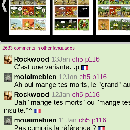
2683 comments in other languages.
Rockwood
13Jan
ch5 p116
C'est une variante. :p
moiaimebien
12Jan
ch5 p116
Ah oui mange tes morts, le "grand" a
Rockwood
12Jan
ch5 p116
Bah "mange tes morts" ou "mange tes
insulte.^^
moiaimebien
11Jan
ch5 p116
Pas compris la référence ?