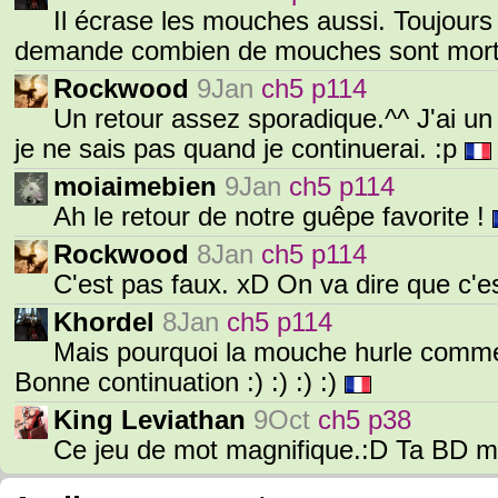
Il écrase les mouches aussi. Toujours
demande combien de mouches sont morts
Rockwood
9Jan
ch5 p114
Un retour assez sporadique.^^ J'ai un 
je ne sais pas quand je continuerai. :p
moiaimebien
9Jan
ch5 p114
Ah le retour de notre guêpe favorite !
Rockwood
8Jan
ch5 p114
C'est pas faux. xD On va dire que c'est
Khordel
8Jan
ch5 p114
Mais pourquoi la mouche hurle comme 
Bonne continuation :) :) :) :)
King Leviathan
9Oct
ch5 p38
Ce jeu de mot magnifique.:D Ta BD 