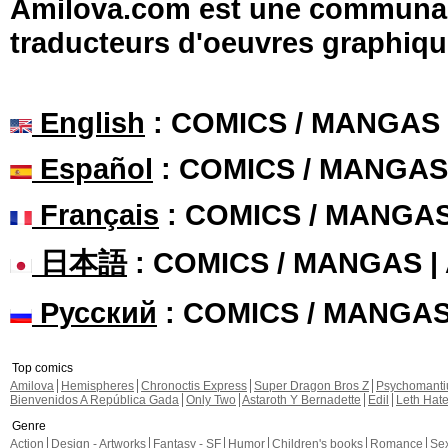
Amilova.com est une communauté
traducteurs d'oeuvres graphiqu
English
: COMICS / MANGAS
Español
: COMICS / MANGAS
Français
: COMICS / MANGA
日本語
: COMICS / MANGAS 
Русский
: COMICS / MANGA
Top comics
Amilova
Hemispheres
Chronoctis Express
Super Dragon Bros Z
Psychomant
Bienvenidos A República Gada
Only Two
Astaroth Y Bernadette
Edil
Leth Hat
Genre
Action
Design - Artworks
Fantasy - SF
Humor
Children's books
Romance
Se