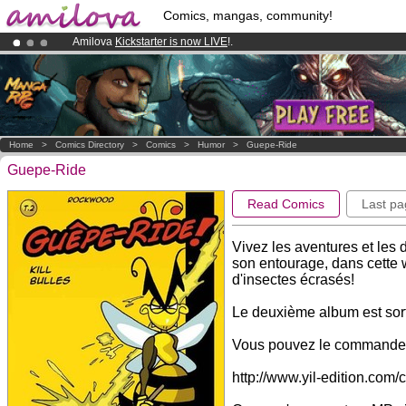
Comics, mangas, community!
Amilova
Kickstarter is now LIVE
!.
Premium membership from
3.95 euros
per month !
Get membership
Already 100000
members
and 1000
comics & mangas!
.
Home
>
Comics Directory
>
Comics
>
Humor
>
Guepe-Ride
Guepe-Ride
Read Comics
Last pa
Vivez les aventures et les
son entourage, dans cette 
d'insectes écrasés!
Le deuxième album est sorti
Vous pouvez le commander 
http://www.yil-edition.com/