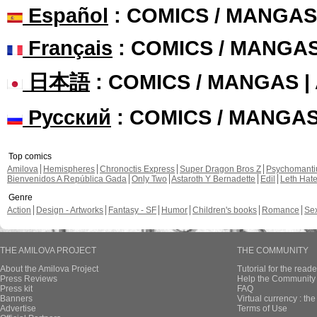
Español
: COMICS / MANGAS
Français
: COMICS / MANGA
日本語
: COMICS / MANGAS 
Русский
: COMICS / MANGA
Top comics
Amilova
Hemispheres
Chronoctis Express
Super Dragon Bros Z
Psychomant
Bienvenidos A República Gada
Only Two
Astaroth Y Bernadette
Edil
Leth Hat
Genre
Action
Design - Artworks
Fantasy - SF
Humor
Children's books
Romance
Se
THE AMILOVA PROJECT
THE COMMUNITY
About the Amilova Project
Tutorial for the reade
Press Reviews
Help the Community 
Press kit
FAQ
Banners
Virtual currency : th
Advertise
Terms of Use