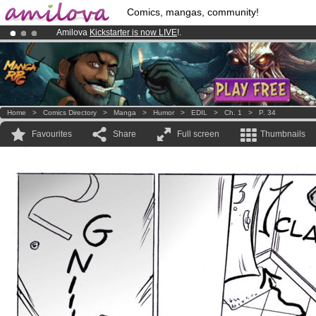
Comics, mangas, community!
Amilova
Kickstarter is now LIVE
!.
Premium membership from
3.95 euros
per month !
Get membership
Already 100000
members
and 1000
comics & mangas!
.
Home
>
Comics Directory
>
Manga
>
Humor
>
EDIL
>
Ch. 1
>
P. 34
Favourites
Share
Full screen
Thumbnails
.