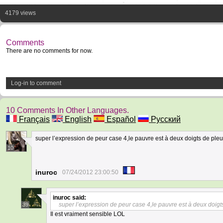
4179 views
Comments
There are no comments for now.
Log-in to comment
10 Comments In Other Languages.
Français
English
Español
Русский
super l’expression de peur case 4,le pauvre est à deux doigts de ple
10
inuroc
07/24/2012 23:00:50
inuroc
said:
super l’expression de peur case 4,le pauvre est à deux doigt
39
Il est vraiment sensible LOL