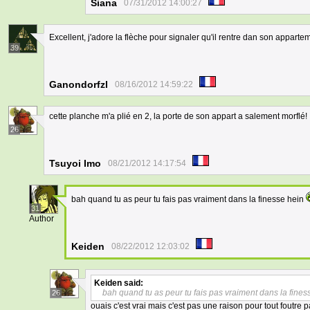
Siana
07/31/2012 14:00:27
Excellent, j'adore la flèche pour signaler qu'il rentre dan son appar
39
Ganondorfzl
08/16/2012 14:59:22
cette planche m'a plié en 2, la porte de son appart a salement morflé!
26
Tsuyoi Imo
08/21/2012 14:17:54
bah quand tu as peur tu fais pas vraiment dans la finesse hein
31
Author
Keiden
08/22/2012 12:03:02
Keiden
said:
bah quand tu as peur tu fais pas vraiment dans la fines
26
ouais c'est vrai mais c'est pas une raison pour tout foutre 