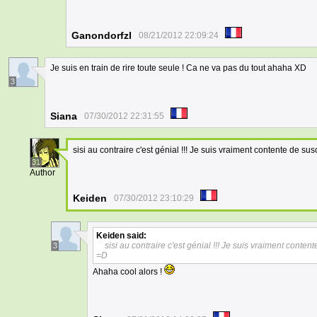
Ganondorfzl
08/21/2012 22:09:24
Je suis en train de rire toute seule ! Ca ne va pas du tout ahaha XD
3
Siana
07/30/2012 22:31:55
sisi au contraire c'est génial !!! Je suis vraiment contente de susc
31
Author
Keiden
07/30/2012 23:10:29
Keiden
said:
sisi au contraire c'est génial !!! Je suis vraiment contente
3
=D
Ahaha cool alors !