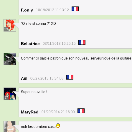
F.only
10/19/2012 11:13:12
"Oh ile st connu ?" XD
33
Bellatrice
03/11/2013 16:25:15
Comment il sait le patron que son nouveau serveur joue de la guitare ?
31
Aël
06/27/2013 13:34:08
Super nouvelle !
37
MaryRed
01/20/2014 21:16:00
mdr les dernière case
5