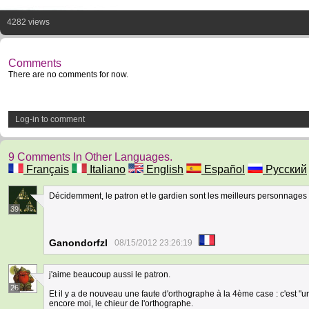
4282 views
Comments
There are no comments for now.
Log-in to comment
9 Comments In Other Languages.
Français
Italiano
English
Español
Русский
Décidemment, le patron et le gardien sont les meilleurs personnages de
39
Ganondorfzl
08/15/2012 23:26:19
j'aime beaucoup aussi le patron.
26
Et il y a de nouveau une faute d'orthographe à la 4ème case : c'est "un a
encore moi, le chieur de l'orthographe.