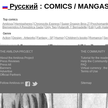
Русский
: COMICS / MANGA
Top comics
Amilova
Hemispheres
Chronoctis Express
Super Dragon Bros Z
Psychomant
Bienvenidos A República Gada
Only Two
Astaroth Y Bernadette
Edil
Leth Hat
Genre
Action
Design - Artworks
Fantasy - SF
Humor
Children's books
Romance
Se
THE AMILOVA PROJECT
THE COMMUNITY
About the Amilova Project
Tutorial for the reade
Press Reviews
Help the Community 
Press kit
FAQ
Banners
Virtual currency : th
Advertise
Terms of Use
Official Partners
Follow Amilova on
Sitemap