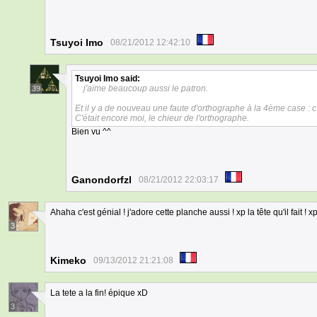
Tsuyoi Imo
08/21/2012 12:42:10
Tsuyoi Imo
said:
j'aime beaucoup aussi le patron.
39
Et il y a de nouveau une faute d'orthographe à la 4ème case : c'es
C'était encore moi, le chieur de l'orthographe.
Bien vu ^^
Ganondorfzl
08/21/2012 22:03:17
Ahaha c'est génial ! j'adore cette planche aussi ! xp la tête qu'il fait ! x
3
Kimeko
09/13/2012 21:21:08
La tete a la fin! épique xD
3