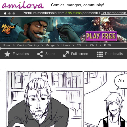
Comics, mangas, community!
Premium membership from
3.95 euros
per month !
Get membership
Already 100000
members
and 1000
comics & mangas!
.
Amilova
Kickstarter is now LIVE
!.
Home
>
Comics Directory
>
Manga
>
Humor
>
EDIL
>
Ch. 1
>
P. 20
Favourites
Share
Full screen
Thumbnails
Ah.. 