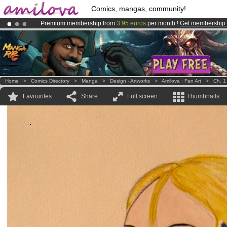
Comics, mangas, community!
Premium membership from
3.95 euros
per month !
Get membership
Amilova
Kickstarter is now LIVE
!.
Already 100000
members
and 1000
comics & mangas!
.
Home
>
Comics Directory
>
Manga
>
Design - Artworks
>
Amilova : Fan Art
>
Ch. 1
Favourites
Share
Full screen
Thumbnails
.