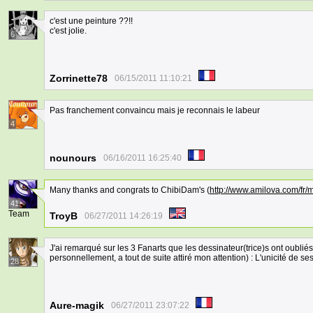
c'est une peinture ??!!
c'est jolie.
6
Zorrinette78
06/15/2011 11:10:21
Pas franchement convaincu mais je reconnais le labeur
4
nounours
06/16/2011 16:25:40
Many thanks and congrats to ChibiDam's (
http://www.amilova.com/f
41
Team
TroyB
06/27/2011 14:26:19
J'ai remarqué sur les 3 Fanarts que les dessinateur(trice)s ont oublié
personnellement, a tout de suite attiré mon attention) : L'unicité de ses
28
Aure-magik
06/27/2011 23:07:22