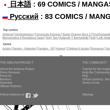
日本語
: 69 COMICS / MANGA
Русский
: 83 COMICS / MAN
Top comics
Amilova
Hemispheres
Chronoctis Express
Super Dragon Bros Z
Psychomant
Bienvenidos A República Gada
Only Two
Astaroth Y Bernadette
Edil
Leth Hat
Genre
Action
Design - Artworks
Fantasy - SF
Humor
Children's books
Romance
Se
THE AMILOVA PROJECT
THE COMMUNITY
About the Amilova Project
Tutorial for the reade
Press Reviews
Help the Community 
Press kit
FAQ
Banners
Virtual currency : th
Advertise
Terms of Use
Official Partners
Follow Amilova on
Sitemap