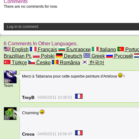
Comments
There are no comments for now.
Log-in to comment
6 Comments In Other Languages.
English
Français
Български
Italiano
Portu
Brazillian Pt.
Polski
Deutsch
Greek
Русский
Türkçe
Česko
România
한국어
Merci à Tatianana pour cette superbe peinture d'Amilova
!
41
Team
TroyB
04/05/2011 10:38:01
Charming
17
Croca
04/05/2011 18:56:47