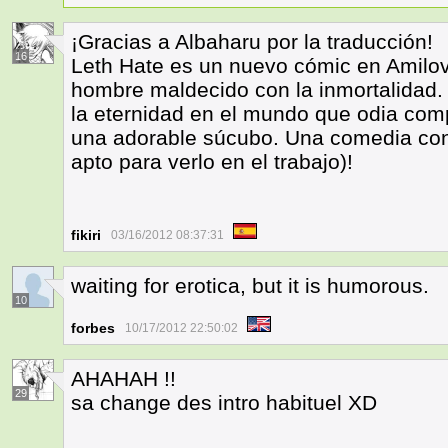
¡Gracias a Albaharu por la traducción!
16
Leth Hate es un nuevo cómic en Amilova
hombre maldecido con la inmortalidad. 
la eternidad en el mundo que odia com
una adorable súcubo. Una comedia co
apto para verlo en el trabajo)!
fikiri
03/16/2012 08:37:31
waiting for erotica, but it is humorous.
10
forbes
10/17/2012 22:50:02
AHAHAH !!
29
sa change des intro habituel XD