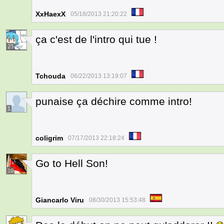
XxHaexX
05/18/2013 21:20:22
ça c'est de l'intro qui tue !
23
Tchouda
06/22/2013 13:19:07
punaise ça déchire comme intro!
1
coligrim
07/17/2013 22:18:24
Go to Hell Son!
10
Giancarlo Viru
08/30/2013 15:53:48