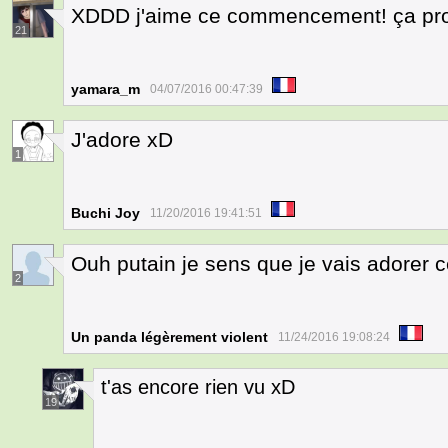
XDDD j'aime ce commencement! ça pr
21
yamara_m
04/07/2016 00:47:39
J'adore xD
1
Buchi Joy
11/20/2016 19:41:51
Ouh putain je sens que je vais adorer ce
2
Un panda légèrement violent
11/24/2016 19:08:24
t'as encore rien vu xD
19