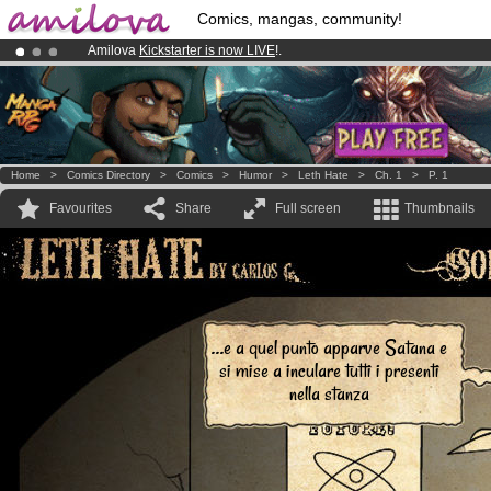
Comics, mangas, community!
Amilova
Kickstarter is now LIVE
!.
Premium membership from
3.95 euros
per month !
Get membership
Already 100000
members
and 1000
comics & mangas!
.
Home
>
Comics Directory
>
Comics
>
Humor
>
Leth Hate
>
Ch. 1
>
P. 1
Favourites
Share
Full screen
Thumbnails
...e a quel punto apparve Satana e
si mise a inculare tutti i presenti
nella stanza