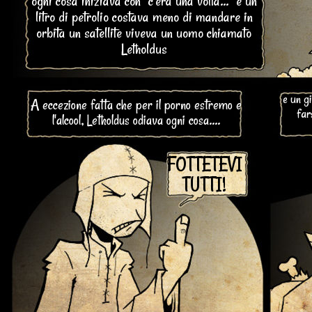
ogni cosa iniziava con "c'era una volta..." e un
litro di petrolio costava meno di mandare in
orbita un satellite viveva un uomo chiamato
Letholdus
e un g
A eccezione fatta che per il porno estremo e
far
l'alcool, Letholdus odiava ogni cosa....
FOTTETEVI
TUTTI!