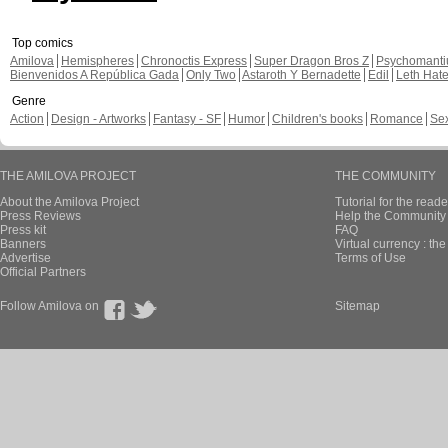
Top comics
Amilova
Hemispheres
Chronoctis Express
Super Dragon Bros Z
Psychomant
Bienvenidos A República Gada
Only Two
Astaroth Y Bernadette
Edil
Leth Hat
Genre
Action
Design - Artworks
Fantasy - SF
Humor
Children's books
Romance
Se
THE AMILOVA PROJECT
THE COMMUNITY
About the Amilova Project
Tutorial for the reade
Press Reviews
Help the Community 
Press kit
FAQ
Banners
Virtual currency : th
Advertise
Terms of Use
Official Partners
Follow Amilova on
Sitemap