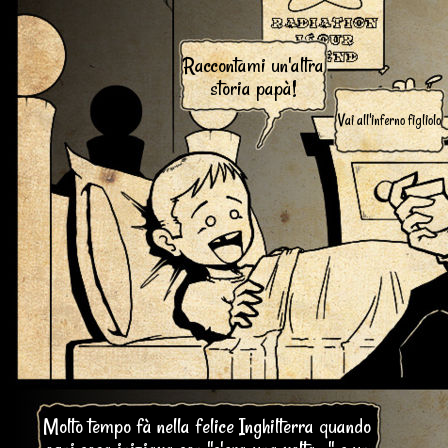
Raccontami un'altra
storia papà!
Vai all'inferno figliolo
Molto tempo fà nella felice Inghilterra quando