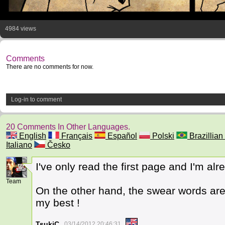
4984 views
Comments
There are no comments for now.
Log-in to comment
20 Comments In Other Languages.
English
Français
Español
Polski
Brazillian 
Italiano
Česko
I've only read the first page and I'm al
2
Team
On the other hand, the swear words are n
my best !
TsukiC
03/14/2012 20:46:31