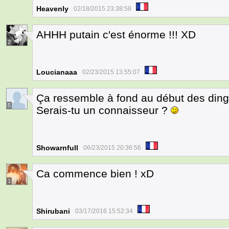
Heavenly
02/18/2015 23:38:58
AHHH putain c'est énorme !!! XD
2
Loucianaaa
02/23/2015 13:55:07
Ça ressemble à fond au début des ding
5
Serais-tu un connaisseur ?
Showarnfull
06/23/2015 20:36:56
Ca commence bien ! xD
1
Shirubani
03/17/2016 15:52:34