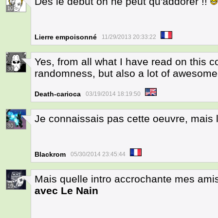
Des le début on ne peut qu'addorer !!
10
Lierre empoisonné
11/29/2013 20:33:22
Yes, from all what I have read on this com
30
randomness, but also a lot of awesom
Death-carioca
03/19/2014 18:19:50
Je connaissais pas cette oeuvre, mais 
30
Blackrom
05/30/2014 23:45:44
Mais quelle intro accrochante mes amis!
19
avec Le Nain