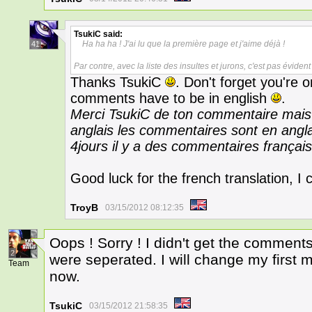
TsukiC
said:
Ha ha ha ! J'ai lu que la première page et j'aime déjà !
41
Par contre, avec la liste des insultes et jurons, c'est pas éviden
Thanks TsukiC
. Don't forget you're 
comments have to be in english
.
Merci TsukiC de ton commentaire mais 
anglais les commentaires sont en anglai
4jours il y a des commentaires françai
Good luck for the french translation, I c
TroyB
03/15/2012 08:12:35
Oops ! Sorry ! I didn't get the comment
2
were seperated. I will change my first
Team
now.
TsukiC
03/15/2012 21:58:35