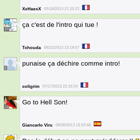
XxHaexX
05/18/2013 21:20:22
ça c'est de l'intro qui tue !
23
Tchouda
06/22/2013 13:19:07
punaise ça déchire comme intro!
1
coligrim
07/17/2013 22:18:24
Go to Hell Son!
10
Giancarlo Viru
08/30/2013 15:53:48