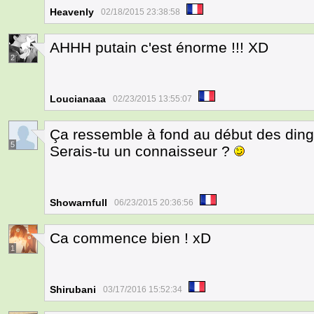
Heavenly
02/18/2015 23:38:58
AHHH putain c'est énorme !!! XD
2
Loucianaaa
02/23/2015 13:55:07
Ça ressemble à fond au début des ding
5
Serais-tu un connaisseur ?
Showarnfull
06/23/2015 20:36:56
Ca commence bien ! xD
1
Shirubani
03/17/2016 15:52:34