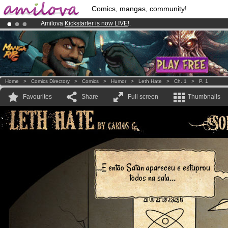
Comics, mangas, community!
Amilova
Kickstarter is now LIVE
!.
Already 134393
members
and 1208
comics & mangas!
.
Premium membership from
3.95 euros
per month !
Get membership
Home
>
Comics Directory
>
Comics
>
Humor
>
Leth Hate
>
Ch. 1
>
P. 1
Favourites
Share
Full screen
Thumbnails
...E então Satan apareceu e estuprou
todos na sala...