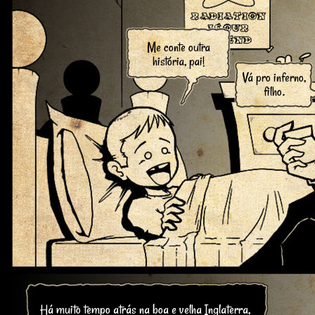
Me conte outra
história, pai!
Vá pro inferno,
filho.
Há muito tempo atrás na boa e velha Inglaterra,