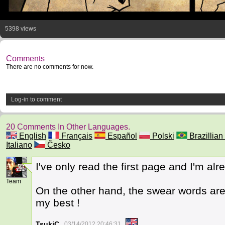
5398 views
Comments
There are no comments for now.
Log-in to comment
20 Comments In Other Languages.
English
Français
Español
Polski
Brazillian 
Italiano
Česko
I've only read the first page and I'm al
2
Team
On the other hand, the swear words are n
my best !
TsukiC
03/14/2012 20:46:31