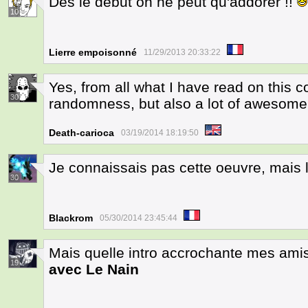
Des le début on ne peut qu'addorer !!
10
Lierre empoisonné
11/29/2013 20:33:22
Yes, from all what I have read on this com
30
randomness, but also a lot of awesom
Death-carioca
03/19/2014 18:19:50
Je connaissais pas cette oeuvre, mais 
30
Blackrom
05/30/2014 23:45:44
Mais quelle intro accrochante mes amis!
19
avec Le Nain