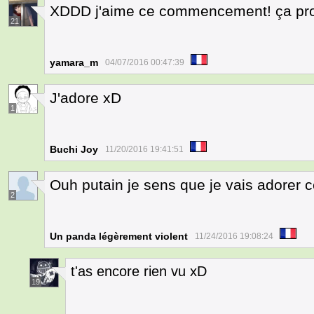
XDDD j'aime ce commencement! ça pr
21
yamara_m
04/07/2016 00:47:39
J'adore xD
1
Buchi Joy
11/20/2016 19:41:51
Ouh putain je sens que je vais adorer ce
2
Un panda légèrement violent
11/24/2016 19:08:24
t'as encore rien vu xD
19