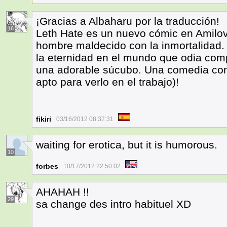
¡Gracias a Albaharu por la traducción!
16
Leth Hate es un nuevo cómic en Amilova
hombre maldecido con la inmortalidad. 
la eternidad en el mundo que odia com
una adorable súcubo. Una comedia co
apto para verlo en el trabajo)!
fikiri
03/16/2012 08:37:31
waiting for erotica, but it is humorous.
10
forbes
10/17/2012 22:50:02
AHAHAH !!
29
sa change des intro habituel XD