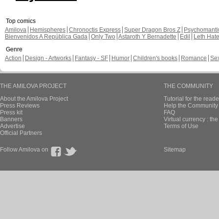
Top comics
Amilova
Hemispheres
Chronoctis Express
Super Dragon Bros Z
Psychomant
Bienvenidos A República Gada
Only Two
Astaroth Y Bernadette
Edil
Leth Hat
Genre
Action
Design - Artworks
Fantasy - SF
Humor
Children's books
Romance
Se
THE AMILOVA PROJECT
THE COMMUNITY
About the Amilova Project
Tutorial for the reade
Press Reviews
Help the Community 
Press kit
FAQ
Banners
Virtual currency : th
Advertise
Terms of Use
Official Partners
Follow Amilova on
Sitemap