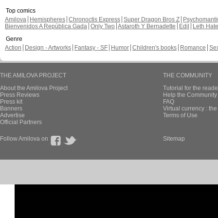
Top comics
Amilova
Hemispheres
Chronoctis Express
Super Dragon Bros Z
Psychomant
Bienvenidos A República Gada
Only Two
Astaroth Y Bernadette
Edil
Leth Hat
Genre
Action
Design - Artworks
Fantasy - SF
Humor
Children's books
Romance
Se
THE AMILOVA PROJECT
THE COMMUNITY
About the Amilova Project
Tutorial for the reade
Press Reviews
Help the Community 
Press kit
FAQ
Banners
Virtual currency : th
Advertise
Terms of Use
Official Partners
Follow Amilova on
Sitemap