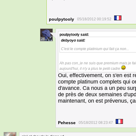
poulpytooly
05/18/2012 00:19:52
poulpytooly
said:
28
debyoyo
said:
C'est le compte platinium qui fait ça non...
Ah pas con, je ne suis que premium mais je fais 
aujourd'hui, il n'y a plus le petit cadre
Oui, effectivement, on s'en est 
compte platinum complets qui 
d'avance. Ca nous a un peu surpr
de près de deux semaines d'upd
maintenant, on est prévenus, ça 
Pehesse
05/18/2012 08:23:47