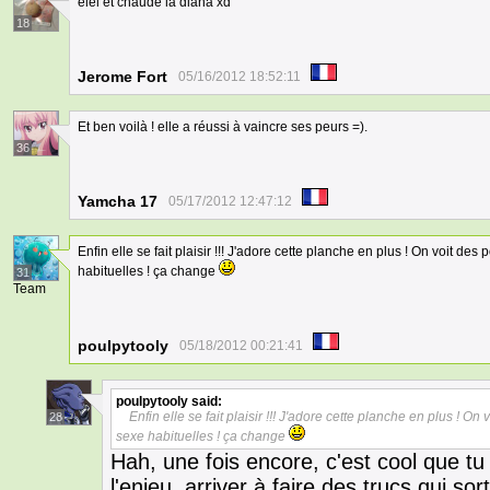
elel et chaude la diana xd
18
Jerome Fort
05/16/2012 18:52:11
Et ben voilà ! elle a réussi à vaincre ses peurs =).
36
Yamcha 17
05/17/2012 12:47:12
Enfin elle se fait plaisir !!! J'adore cette planche en plus ! On voit d
habituelles ! ça change
31
Team
poulpytooly
05/18/2012 00:21:41
poulpytooly
said:
Enfin elle se fait plaisir !!! J'adore cette planche en plus ! 
28
sexe habituelles ! ça change
Hah, une fois encore, c'est cool que tu 
l'enjeu, arriver à faire des trucs qui s