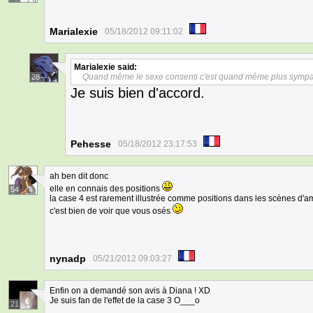
Marialexie
05/18/2012 09:11:02
Marialexie
said:
Quand même le sexe consenti c'est quand même plus sympa 
28
Je suis bien d'accord.
Pehesse
05/18/2012 23:17:53
ah ben dit donc
elle en connais des positions
54
la case 4 est rarement illustrée comme positions dans les scènes d'a
c'est bien de voir que vous osés
nynadp
05/21/2012 09:03:27
Enfin on a demandé son avis à Diana ! XD
Je suis fan de l'effet de la case 3 O___o
21