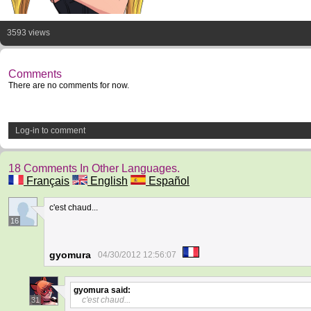
3593 views
Comments
There are no comments for now.
Log-in to comment
18 Comments In Other Languages.
Français
English
Español
c'est chaud...
16
gyomura
04/30/2012 12:56:07
gyomura
said:
c'est chaud...
31