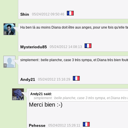
Shin
05/24/2012 09:50:46
Ha ben là au moins Diana doit être aux anges, pour une fois qu'elle fai
8
Mysteriodu85
05/24/2012 14:08:13
simplement : belle planche, case 3 très sympa, et Diana très bien fou
9
Andy21
05/24/2012 15:16:29
Andy21
said:
simplement : belle planche, case 3 très sympa, et Diana très
28
Merci bien :-)
Pehesse
05/24/2012 15:26:11