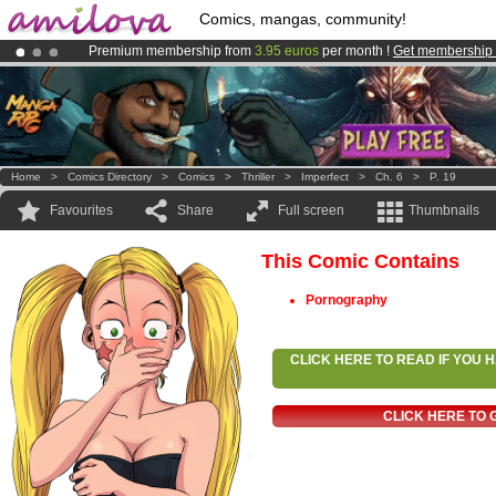
Comics, mangas, community!
Premium membership from
3.95 euros
per month !
Get membership
Already 134393
members
and 1208
comics & mangas!
.
Amilova
Kickstarter is now LIVE
!.
Home
>
Comics Directory
>
Comics
>
Thriller
>
Imperfect
>
Ch. 6
>
P. 19
Favourites
Share
Full screen
Thumbnails
This Comic Contains
Pornography
CLICK HERE TO READ IF YOU
CLICK HERE TO