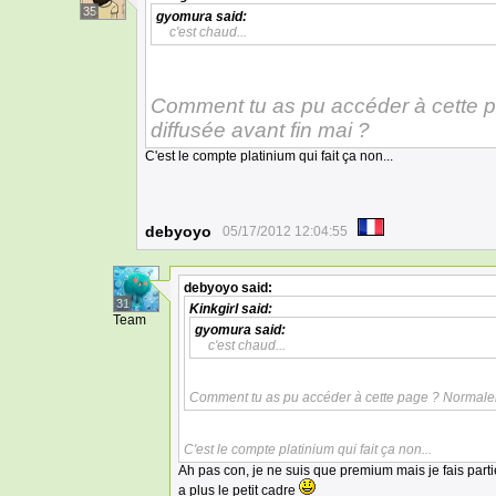
35
gyomura
said:
c'est chaud...
Comment tu as pu accéder à cette p
diffusée avant fin mai ?
C'est le compte platinium qui fait ça non...
debyoyo
05/17/2012 12:04:55
debyoyo
said:
31
Kinkgirl
said:
Team
gyomura
said:
c'est chaud...
Comment tu as pu accéder à cette page ? Normaleme
C'est le compte platinium qui fait ça non...
Ah pas con, je ne suis que premium mais je fais partie d
a plus le petit cadre