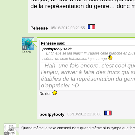
de la représentation du genre... donc m
Pehesse
05/18/2012 08:21:55
Pehesse
said:
31
poulpytooly
said:
Team
Enfin elle se fait plaisir !!! J'adore cette planche en p
scènes de sexe habituelles ! ça change
Hah, une fois encore, c'est cool que
l'enjeu, arriver à faire des trucs qu
établies de la représentation du genr
d'apprécier :-D
De rien
poulpytooly
05/18/2012 22:18:08
Quand même le sexe consenti c'est quand même plus sympa que forc
50