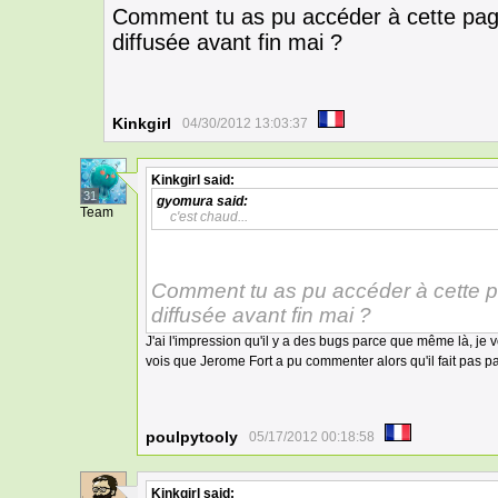
Comment tu as pu accéder à cette pag
diffusée avant fin mai ?
Kinkgirl
04/30/2012 13:03:37
Kinkgirl
said:
31
gyomura
said:
Team
c'est chaud...
Comment tu as pu accéder à cette p
diffusée avant fin mai ?
J'ai l'impression qu'il y a des bugs parce que même là, je voi
vois que Jerome Fort a pu commenter alors qu'il fait pas pa
poulpytooly
05/17/2012 00:18:58
Kinkgirl
said: