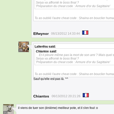
Seiya va affronté le boss final ?
'Préparation du cheat code : Armure d'or du Sagittaire'
Tu as oublié l'autre cheat code : Shaina en bouclier huma
Elfwynor
06/13/2012 14:33:44
Lalienfou
said:
28
Chiantos
said:
Et il pleure même pas la mort de son ami ? Mais quel 
Seiya va affronté le boss final ?
'Préparation du cheat code : Armure d'or du Sagittaire'
Tu as oublié l'autre cheat code : Shaina en bouclier huma
Sauf qu'elle est pas là. ^^
Chiantos
06/13/2012 20:21:26
il viens de tuer son (énième) meilleur pote, et il s'en fout :o
31