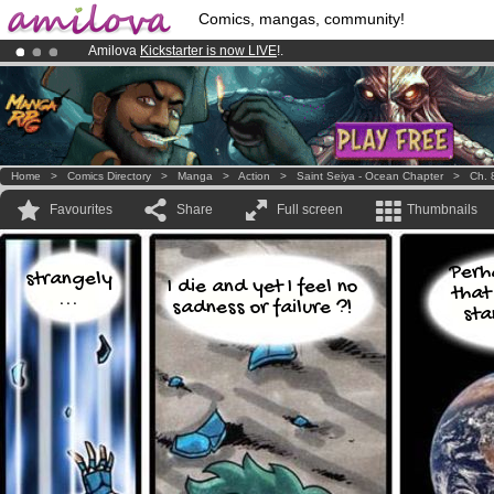
Comics, mangas, community!
Amilova
Kickstarter is now LIVE
!.
Premium membership from
3.95 euros
per month !
Get membership
Already 100000
members
and 1000
comics & mangas!
.
Home
>
Comics Directory
>
Manga
>
Action
>
Saint Seiya - Ocean Chapter
>
Ch. 
Favourites
Share
Full screen
Thumbnails
Perh
strangely
I die and yet I feel no
that
...
sadness or failure ?!
sta