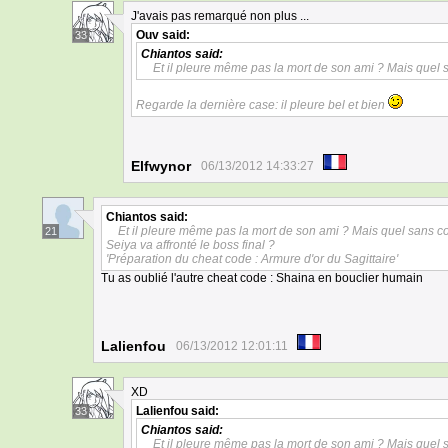
J'avais pas remarqué non plus ...
Ouv
said:
33
Chiantos
said:
Et il pleure même pas la mort de son ami ? Mais quel 
Regarde la dernière case: il pleure bel et bien
Elfwynor
06/13/2012 14:33:27
Chiantos
said:
Et il pleure même pas la mort de son ami ? Mais quel sans co
21
Seiya va affronté le boss final ?
'Préparation du cheat code : Armure d'or du Sagittaire'
Tu as oublié l'autre cheat code : Shaina en bouclier humain
Lalienfou
06/13/2012 12:01:11
XD
Lalienfou
said:
33
Chiantos
said:
Et il pleure même pas la mort de son ami ? Mais quel 