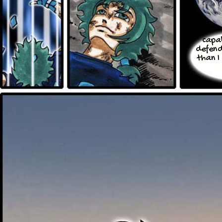
capab
defend
than I