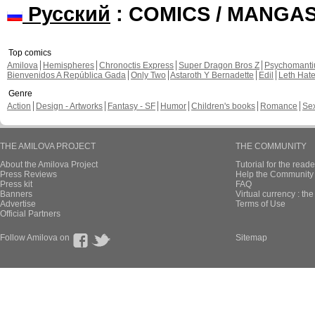
Русский
: COMICS / MANGA
Top comics
Amilova
Hemispheres
Chronoctis Express
Super Dragon Bros Z
Psychomant
Bienvenidos A República Gada
Only Two
Astaroth Y Bernadette
Edil
Leth Hat
Genre
Action
Design - Artworks
Fantasy - SF
Humor
Children's books
Romance
Se
THE AMILOVA PROJECT
THE COMMUNITY
About the Amilova Project
Tutorial for the reade
Press Reviews
Help the Community 
Press kit
FAQ
Banners
Virtual currency : th
Advertise
Terms of Use
Official Partners
Follow Amilova on
Sitemap