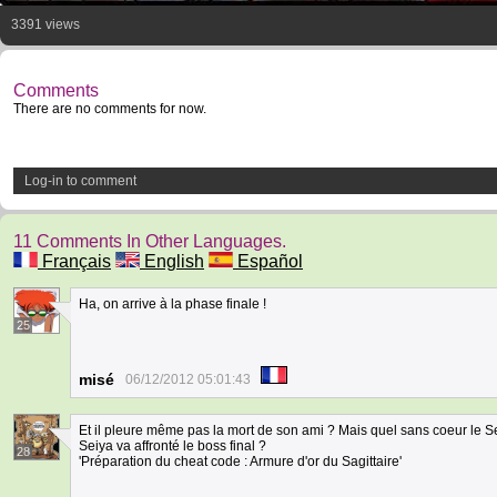
3391 views
Comments
There are no comments for now.
Log-in to comment
11 Comments In Other Languages.
Français
English
Español
Ha, on arrive à la phase finale !
25
misé
06/12/2012 05:01:43
Et il pleure même pas la mort de son ami ? Mais quel sans coeur le S
Seiya va affronté le boss final ?
28
'Préparation du cheat code : Armure d'or du Sagittaire'