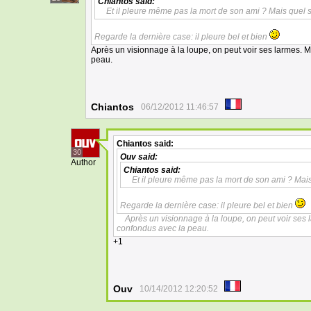
Chiantos
said:
Et il pleure même pas la mort de son ami ? Mais quel 
Regarde la dernière case: il pleure bel et bien
Après un visionnage à la loupe, on peut voir ses larmes. Ma
peau.
Chiantos
06/12/2012 11:46:57
Chiantos
said:
30
Ouv
said:
Author
Chiantos
said:
Et il pleure même pas la mort de son ami ? Mais
Regarde la dernière case: il pleure bel et bien
Après un visionnage à la loupe, on peut voir ses l
confondus avec la peau.
+1
Ouv
10/14/2012 12:20:52