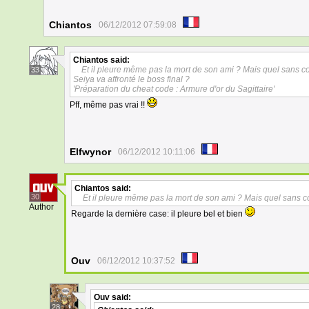
Chiantos
06/12/2012 07:59:08
Chiantos
said:
Et il pleure même pas la mort de son ami ? Mais quel sans co
33
Seiya va affronté le boss final ?
'Préparation du cheat code : Armure d'or du Sagittaire'
Pff, même pas vrai !!
Elfwynor
06/12/2012 10:11:06
Chiantos
said:
30
Et il pleure même pas la mort de son ami ? Mais quel sans c
Author
Regarde la dernière case: il pleure bel et bien
Ouv
06/12/2012 10:37:52
Ouv
said:
28