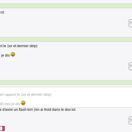
cil
T
 le 1er et dernier strip)
 je dis
T
en rapport le 1er et dernier strip)
HD moi je dis
 d'avoir un flash brrr j'en ai froid dans le dos lol.
T