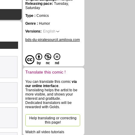
Releasing pace:
Tuesday,
Saturday
Type :
Comics
Genre :
Humor
Versions:
English
bds-du-piratesourcil.amilova.com
by
nc
nd
Translate this comic !
You can translate this comic
via
our online interface
.
Translating helps the artist to be
more visible, and shows your
interest and gratitude.
Dedicated translators will be
rewarded with Golds.
Help translating or correcting
this page!
Watch all video tutorials