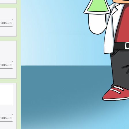
ranslate
ranslate
ranslate