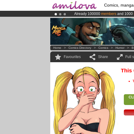
Comics, manga
Already 100000
members
and 1000
Amilova
Kickstarter is now LIVE
!.
Premium membership from
3.95 eur
Home
>
Comics Directory
>
Comics
>
Humor
>
B
Favourites
Share
Full 
This
CL