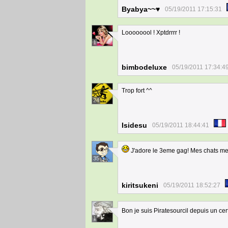
Byabya~~♥
05/19/2011 17:15:31
Loooooool ! Xptdrrrr !
1
bimbodeluxe
05/19/2011 17:34:4
Trop fort ^^
24
Isidesu
05/19/2011 18:44:41
J'adore le 3eme gag! Mes chats me f
35
kiritsukeni
05/19/2011 18:52:27
Bon je suis Piratesourcil depuis un cert
1