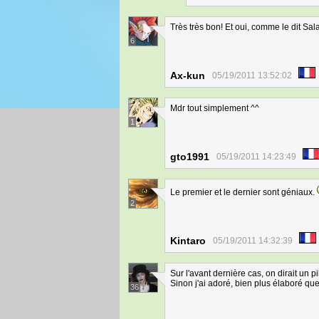
Très très bon! Et oui, comme le dit Sal
6
Ax-kun
05/19/2011 13:52:02
Mdr tout simplement ^^
1
gto1991
05/19/2011 14:23:49
Le premier et le dernier sont géniaux.
2
Kintaro
05/19/2011 14:32:39
Sur l'avant dernière cas, on dirait un p
Sinon j'ai adoré, bien plus élaboré que 
36