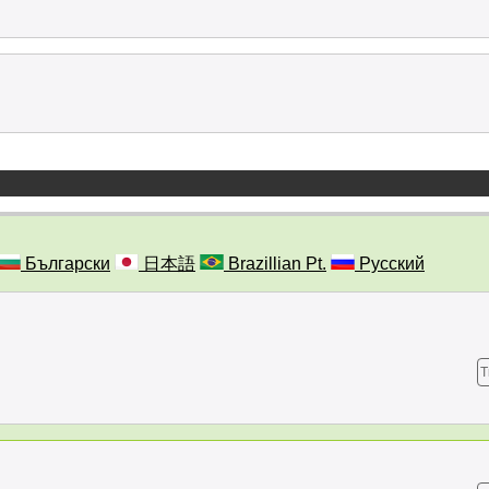
Български
日本語
Brazillian Pt.
Русский
T