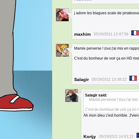
j adore les blagues scato de piratesour
4
maxhim
05/19/2011 12:47:58
Mamie perverse ! (oui j'ai mis en rapport
32
C'est du bonheur de voir ça en HD moi
Salagir
05/19/2011 13:38:22
Salagir
said:
Mamie perverse ! (oui j'ai mis 
26
C'est du bonheur de voir ça en 
Ah mon dieu c'est horrible. J'viens
Korijy
05/19/2011 14:01:21