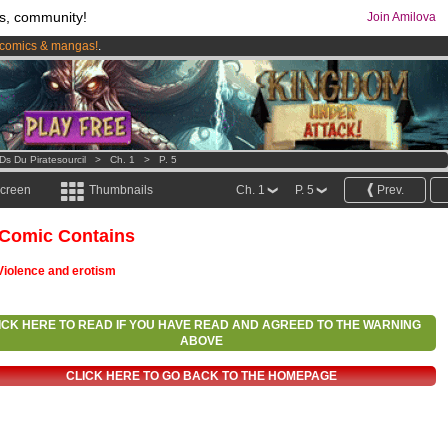
s, community!
Join Amilova
comics & mangas!
.
os
per month !
Get membership now
Ds Du Piratesourcil
>
Ch. 1
>
P. 5
screen
Thumbnails
Ch. 1
P. 5
Prev.
 Comic Contains
Violence and erotism
ICK HERE TO READ IF YOU HAVE READ AND AGREED TO THE WARNING
ABOVE
CLICK HERE TO GO BACK TO THE HOMEPAGE