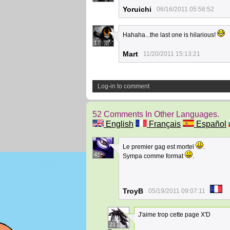
Yoruichi
06/16/2011 05:58:52
Hahaha...the last one is hilarious!
17
Mart
11/20/2011 15:13:21
Log-in to comment
52 Comments In Other Languages.
English
Français
Español
Le premier gag est mortel
.
41
Sympa comme format
.
TroyB
05/19/2011 09:07:11
J'aime trop cette page X'D
21