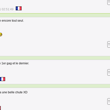
T
1 02:51:49
e encore tout seul.
T
e 1er gag et le dernier.
T
a une belle chute XD
T