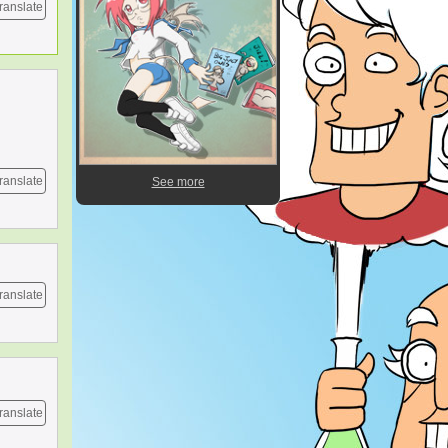
ranslate
ranslate
See more
ranslate
ranslate