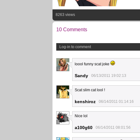
8263 views
10 Comments
Log-in to comment
loool funny scat joke
1
Sandy
06/13/2011 19:02:13
Scat slim cat lool !
1
kenshiroz
06/14/2011 01:14:16
Nice lol
1
a100g60
06/14/2011 08:01:56