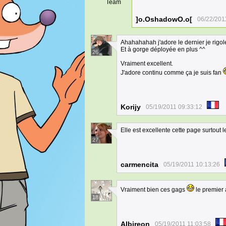
Team
]o.OshadowO.o[
06/22/201
Ahahahahah j'adore le dernier je rigol
Et à gorge déployée en plus ^^
26
Vraiment excellent.
J'adore continu comme ça je suis fan
Korijy
05/19/2011 09:33:12
Elle est excellente cette page surtout l
27
carmencita
05/19/2011 10:13:26
Vraiment bien ces gags
le premier 
18
Albireon
05/19/2011 11:03:58