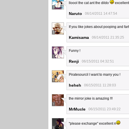
lloool the cat ant the dildo
excellent
1
Naruto
06/14/2011 14:47:54
If you like jokes about pooping and fartin
1
Kamisama
06/14/2011 21:35:25
Funny !
1
Renji
06/15/2011 04:32:51
Piratesourcil I want to marry you !
1
heheh
06/15/2011 11:28:03
the mirror joke is amazing !!!
1
MrMucle
06/15/2011 23:49:22
"please exchange" excellent n
1