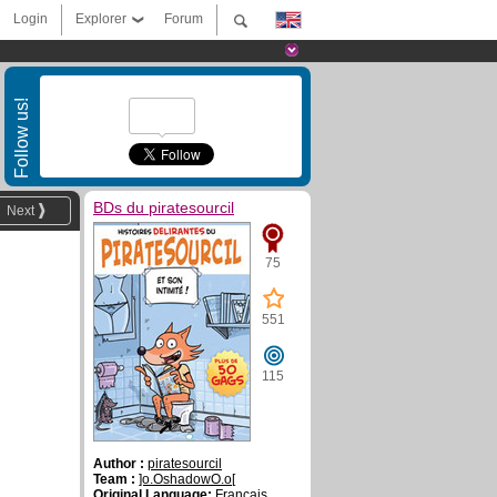
Login
Explorer
Forum
Follow us!
BDs du piratesourcil
Next
75
551
115
Author :
piratesourcil
Team :
]o.OshadowO.o[
Original Language:
Français