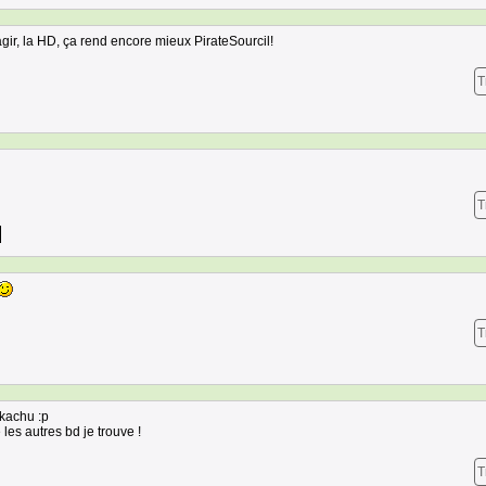
agir, la HD, ça rend encore mieux PirateSourcil!
T
T
T
ikachu :p
les autres bd je trouve !
T