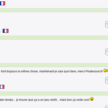
T
9
T
ont toujours la même chose, maintenant je sais quoi faire, merci Piratesourcil!
T
ain temps... je trouve que ça a un peu vieilli... mais bon ça reste cool