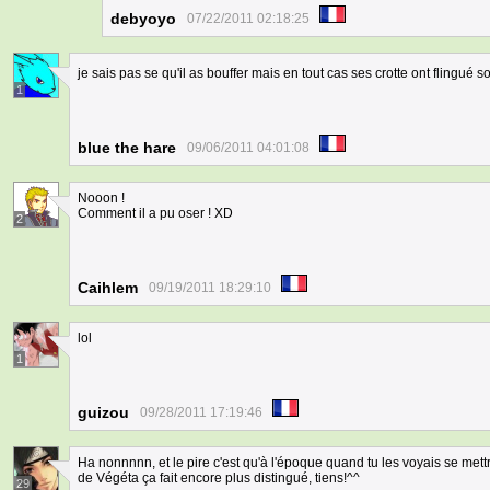
debyoyo
07/22/2011 02:18:25
je sais pas se qu'il as bouffer mais en tout cas ses crotte ont flingué s
1
blue the hare
09/06/2011 04:01:08
Nooon !
Comment il a pu oser ! XD
2
Caihlem
09/19/2011 18:29:10
lol
1
guizou
09/28/2011 17:19:46
Ha nonnnnn, et le pire c'est qu'à l'époque quand tu les voyais se mett
de Végéta ça fait encore plus distingué, tiens!^^
29