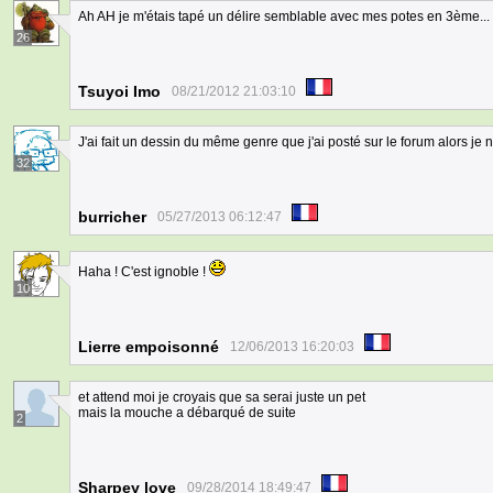
Ah AH je m'étais tapé un délire semblable avec mes potes en 3ème... 
26
Tsuyoi Imo
08/21/2012 21:03:10
J'ai fait un dessin du même genre que j'ai posté sur le forum alors je
32
burricher
05/27/2013 06:12:47
Haha ! C'est ignoble !
10
Lierre empoisonné
12/06/2013 16:20:03
et attend moi je croyais que sa serai juste un pet
mais la mouche a débarqué de suite
2
Sharpey love
09/28/2014 18:49:47