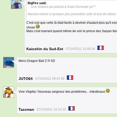
BigFire
said:
Une histoire qui plairait à Arale Norimaki ça^^
26
Marrant même si quelque peu prévisible celle là tout de même.
C'est vrai que celle là était facile à deviner d'autant plus qu'il 
chose
Mais c'est marrant quand même de voir le prince des Saiyan fair
Kaioshin du Sud-Est
07/14/2011 12:49:34
Merci Dragon Ball Z !!! XD
3
JUTO64
07/14/2011 09:41:58
Vive Végéta ! Nouveau seigneur des problèmes... intestinaux
6
Tazxman
07/14/2011 10:14:10