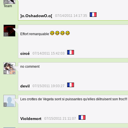
21
Team
]o.OshadowO.o[
07/14/2011 14:17:35
Effort remarquable
17
circé
07/14/2011 15:42:03
no comment
6
devil
07/15/2011 19:03:27
Les crottes de Vegeta sont si puissantes qu'elles détruisent son froc!!! 
1
Violdemort
07/15/2011 21:11:07