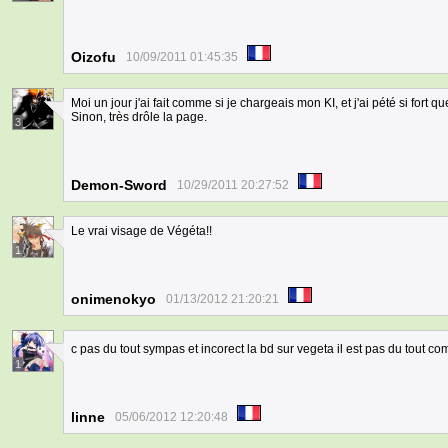
Oizofu
10/09/2011 01:45:35
Moi un jour j'ai fait comme si je chargeais mon KI, et j'ai pété si fort q
Sinon, très drôle la page.
3
Demon-Sword
10/29/2011 20:27:52
Le vrai visage de Végéta!!
1
onimenokyo
01/13/2012 21:20:21
c pas du tout sympas et incorect la bd sur vegeta il est pas du tout co
1
linne
05/06/2012 12:20:48