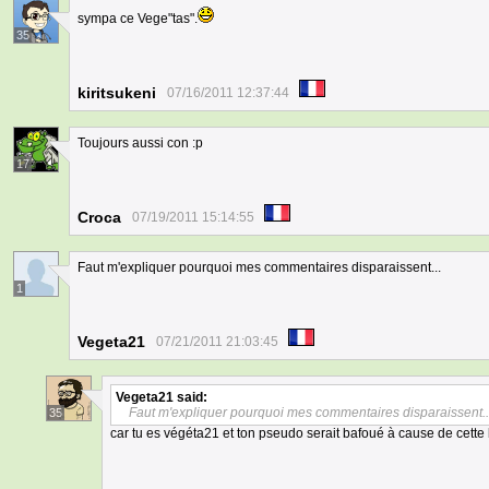
sympa ce Vege"tas".
35
kiritsukeni
07/16/2011 12:37:44
Toujours aussi con :p
17
Croca
07/19/2011 15:14:55
Faut m'expliquer pourquoi mes commentaires disparaissent...
1
Vegeta21
07/21/2011 21:03:45
Vegeta21
said:
Faut m'expliquer pourquoi mes commentaires disparaissent..
35
car tu es végéta21 et ton pseudo serait bafoué à cause de cette