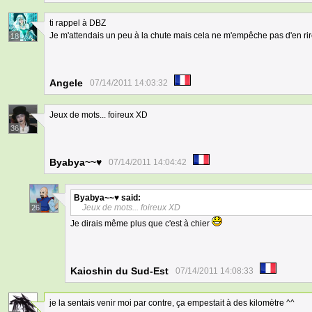
ti rappel à DBZ
Je m'attendais un peu à la chute mais cela ne m'empêche pas d'en ri
18
Angele
07/14/2011 14:03:32
Jeux de mots... foireux XD
36
Byabya~~♥
07/14/2011 14:04:42
Byabya~~♥
said:
Jeux de mots... foireux XD
26
Je dirais même plus que c'est à chier
Kaioshin du Sud-Est
07/14/2011 14:08:33
je la sentais venir moi par contre, ça empestait à des kilomètre ^^