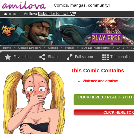
Comics, mangas, community!
Amilova
Kickstarter is now LIVE
!.
Premium membership from
3.95 euros
per month !
Get membership
Already 100000
members
and 1000
comics & mangas!
.
Home
>
Comics Directory
>
Comics
>
Humor
>
BDs Du Piratesourcil
>
Ch. 1
>
P
Favourites
Share
Full screen
Thumbnails
This Comic Contains
Violence and erotism
CLICK HERE TO READ IF YOU
CLICK HERE TO