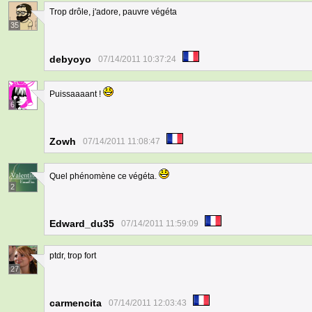
Trop drôle, j'adore, pauvre végéta
35
debyoyo
07/14/2011 10:37:24
Puissaaaant !
6
Zowh
07/14/2011 11:08:47
Quel phénomène ce végéta.
2
Edward_du35
07/14/2011 11:59:09
ptdr, trop fort
27
carmencita
07/14/2011 12:03:43