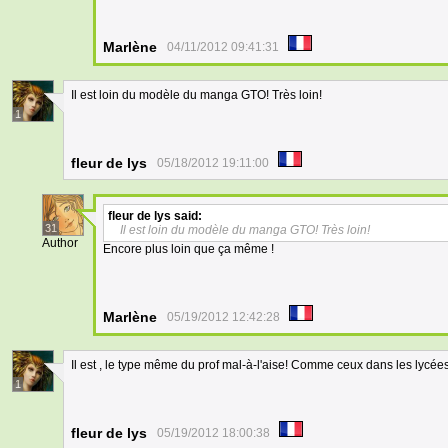
Marlène
04/11/2012 09:41:31
Il est loin du modèle du manga GTO! Très loin!
1
fleur de lys
05/18/2012 19:11:00
fleur de lys
said:
31
Il est loin du modèle du manga GTO! Très loin!
Author
Encore plus loin que ça même !
Marlène
05/19/2012 12:42:28
Il est , le type même du prof mal-à-l'aise! Comme ceux dans les lycées
1
fleur de lys
05/19/2012 18:00:38