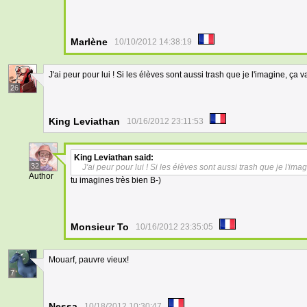
Marlène
10/10/2012 14:38:19
J'ai peur pour lui ! Si les élèves sont aussi trash que je l'imagine, ça va
26
King Leviathan
10/16/2012 23:11:53
King Leviathan
said:
32
J'ai peur pour lui ! Si les élèves sont aussi trash que je l'imag
Author
tu imagines très bien B-)
Monsieur To
10/16/2012 23:35:05
Mouarf, pauvre vieux!
7
Nessa
10/18/2012 10:30:47