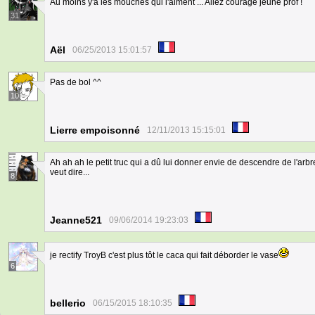
Au moins y'a les mouches qui l'aiment ... Allez courage jeune prof !
31
Aël
06/25/2013 15:01:57
Pas de bol ^^
10
Lierre empoisonné
12/11/2013 15:15:01
Ah ah ah le petit truc qui a dû lui donner envie de descendre de l'arbr
veut dire...
8
Jeanne521
09/06/2014 19:23:03
je rectify TroyB c'est plus tôt le caca qui fait déborder le vase
6
bellerio
06/15/2015 18:10:35