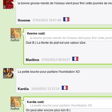
la bonne grosse merde de l'oiseau vient pour finir cette journée de r
3
lhoeme
07/01/2012 16:07:48
lhoeme
said:
31
la bonne grosse merde de l'oiseau vient pour finir cette jou
Author
Oué B-) La fiente de piaf est une valeur sûre.
Marlène
07/02/2012 09:34:57
La petite touche pour parfaire l'humiliation XD
13
Kardia
10/10/2012 13:22:14
Kardia
said:
31
La petite touche pour parfaire l'humiliation XD
Author
On peut aller encore plus loin B-)