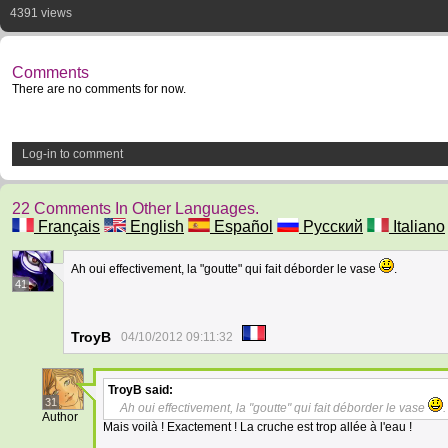
4391 views
Comments
There are no comments for now.
Log-in to comment
22 Comments In Other Languages.
Français
English
Español
Русский
Italiano
Ah oui effectivement, la "goutte" qui fait déborder le vase
.
41
TroyB
04/10/2012 09:11:32
TroyB
said:
31
Ah oui effectivement, la "goutte" qui fait déborder le vase
.
Author
Mais voilà ! Exactement ! La cruche est trop allée à l'eau !