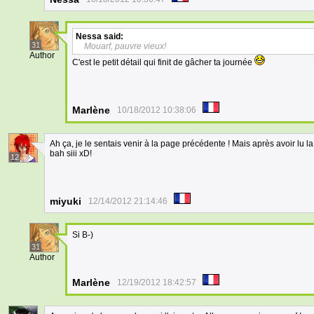
Nessa
said:
31
Mouarf, pauvre vieux!
Author
C'est le petit détail qui finit de gâcher ta journée
Marlène
10/18/2012 10:38:06
Ah ça, je le sentais venir à la page précédente ! Mais après avoir lu la
bah siii xD!
12
miyuki
12/14/2012 21:14:46
Si B-)
31
Author
Marlène
12/19/2012 18:42:57