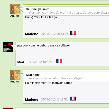
fleur de lys
said:
31
Il est , le type même du prof mal-à-l'aise! Comme ceux dans l
Author
Oui :-) C'est tout à fait ça.
Marlène
05/21/2012 10:53:36
pas cool comme début dans ce collège!
18
Miat
06/07/2012 18:56:18
Miat
said:
31
pas cool comme début dans ce collège!
Author
Il a effectivement un mauvais karma...
Marlène
06/09/2012 11:11:57