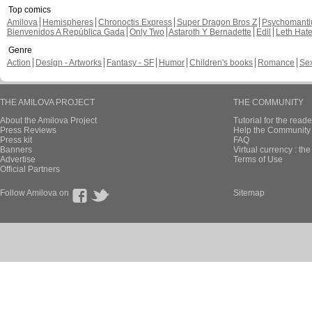
Top comics
Amilova
Hemispheres
Chronoctis Express
Super Dragon Bros Z
Psychomant
Bienvenidos A República Gada
Only Two
Astaroth Y Bernadette
Edil
Leth Hat
Genre
Action
Design - Artworks
Fantasy - SF
Humor
Children's books
Romance
Se
THE AMILOVA PROJECT
THE COMMUNITY
About the Amilova Project
Tutorial for the reade
Press Reviews
Help the Community 
Press kit
FAQ
Banners
Virtual currency : th
Advertise
Terms of Use
Official Partners
Follow Amilova on
Sitemap