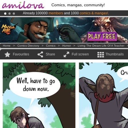
Comics, mangas, community!
Already 100000
members
and 1000
comics & mangas!
.
Amilova
Kickstarter is now LIVE
!.
Premium membership from
3.95 euros
per month !
Get membership
Home
>
Comics Directory
>
Comics
>
Humor
>
Living The Dream Life Of A Teacher
Favourites
Share
Full screen
Thumbnails
Gru
Well, have to go
down now.