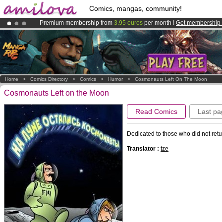
Comics, mangas, community!
Premium membership from
3.95 euros
per month !
Get membership
Already 100000
members
and 1000
comics & mangas!
.
Amilova
Kickstarter is now LIVE
!.
Home
>
Comics Directory
>
Comics
>
Humor
>
Cosmonauts Left On The Moon
Cosmonauts Left on the Moon
Read Comics
Last pa
Dedicated to those who did not retur
Translator :
tze