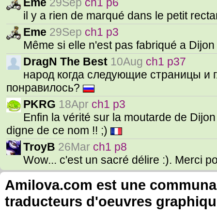
Eme
29Sep
ch1 p6
il y a rien de marqué dans le petit rect
Eme
29Sep
ch1 p3
Même si elle n'est pas fabriqué a Dijon 
DragN The Best
10Aug
ch1 p37
народ когда следующие страницы и г
понравилось?
PKRG
18Apr
ch1 p3
Enfin la vérité sur la moutarde de Dijon
digne de ce nom !! ;)
TroyB
26Mar
ch1 p8
Wow... c'est un sacré délire :). Merci po
Amilova.com est une communauté
traducteurs d'oeuvres graphiqu