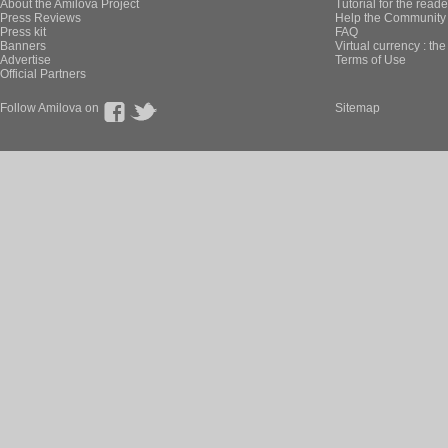
About the Amilova Project
Tutorial for the reade
Press Reviews
Help the Community 
Press kit
FAQ
Banners
Virtual currency : th
Advertise
Terms of Use
Official Partners
Follow Amilova on
Sitemap