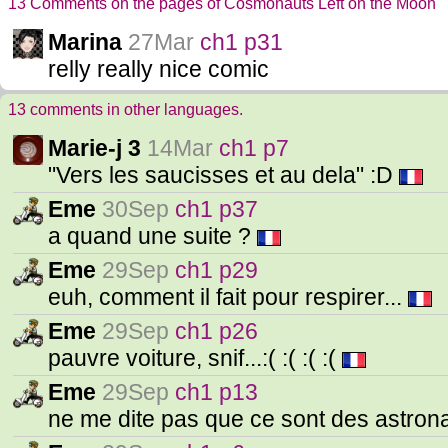
13 Comments on the pages of Cosmonauts Left on the Moon
Marina
27Mar
ch1 p31
relly really nice comic
13 comments in other languages.
Marie-j 3
14Mar
ch1 p7
"Vers les saucisses et au dela" :D
Eme
30Sep
ch1 p37
a quand une suite ?
Eme
29Sep
ch1 p29
euh, comment il fait pour respirer...
Eme
29Sep
ch1 p26
pauvre voiture, snif...:( :( :( :(
Eme
29Sep
ch1 p13
ne me dite pas que ce sont des astron