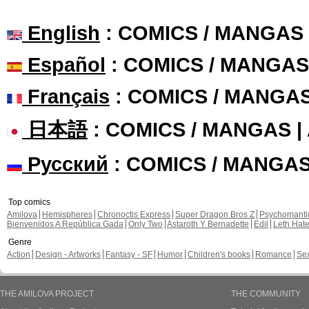
English
: COMICS / MANGAS
Español
: COMICS / MANGAS
Français
: COMICS / MANGA
日本語
: COMICS / MANGAS 
Русский
: COMICS / MANGA
Top comics
Amilova
Hemispheres
Chronoctis Express
Super Dragon Bros Z
Psychomant
Bienvenidos A República Gada
Only Two
Astaroth Y Bernadette
Edil
Leth Hat
Genre
Action
Design - Artworks
Fantasy - SF
Humor
Children's books
Romance
Se
THE AMILOVA PROJECT
THE COMMUNITY