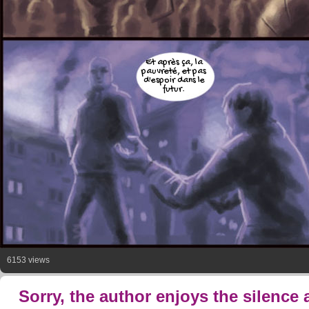
Et après ça, la
pauvreté, et pas
d'espoir dans le
futur.
6153 views
Sorry, the author enjoys the silence