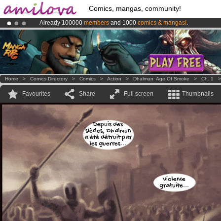
Comics, mangas, community!
Already 100000
members
and 1000
comics & mangas!
.
Amilova
Kickstarter is now LIVE
!.
Premium membership from
3.95 euros
per month !
Get membership
Home
>
Comics Directory
>
Comics
>
Action
>
Dhalmun: Age Of Smoke
>
Ch. 1
Favourites
Share
Full screen
Thumbnails
Depuis des
siècles, Dhalmun
a été détruit par
les guerres...
Violence
gratuite...