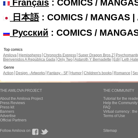
Français
: COMICS / MANGA
日本語
: COMICS / MANGAS 
Русский
: COMICS / MANGA
Top comics
Amilova
Hemispheres
Chronoctis Express
Super Dragon Bros Z
Psychomant
Bienvenidos A República Gada
Only Two
Astaroth Y Bernadette
Edil
Leth Hat
Genre
Action
Design - Artworks
Fantasy - SF
Humor
Children's books
Romance
Se
THE AMILOVA PROJECT
THE COMMUNITY
About the Amilova Project
Tutorial for the reade
Press Reviews
Help the Community 
Press kit
FAQ
Banners
Virtual currency : th
Advertise
Terms of Use
Official Partners
Follow Amilova on
Sitemap