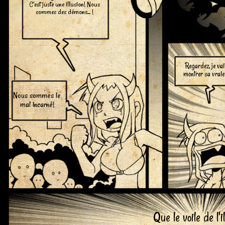
C'est juste une illusion! Nous
sommes des démons... !
Regardez, je va
montrer sa vraie
Nous sommes le
mal incarné!
Que le voile de l'il