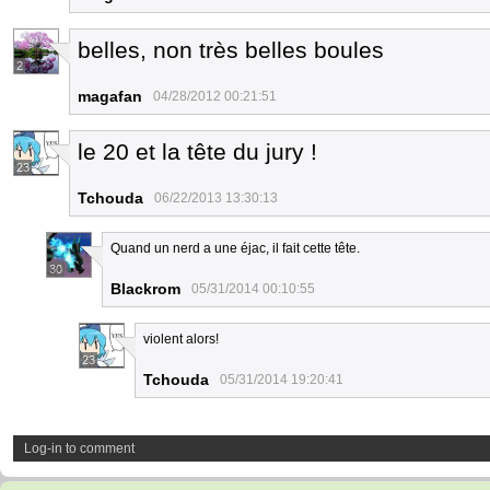
belles, non très belles boules
2
magafan
04/28/2012 00:21:51
le 20 et la tête du jury !
23
Tchouda
06/22/2013 13:30:13
Quand un nerd a une éjac, il fait cette tête.
30
Blackrom
05/31/2014 00:10:55
violent alors!
23
Tchouda
05/31/2014 19:20:41
Log-in to comment