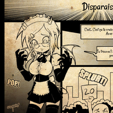
Disparais
C'est... C'est ça ta vra
Avec 
Tu trouves? 
pro