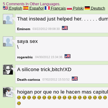
5 Comments In Other Languages.
English
Español
Français
Polski
Deutsch
That instead just helped her. . . . . . du
1
Eminem
03/22/2012 09:08:30
saya sex
1
\
rogerelric
04/30/2012 15:34:36
A silicone trick,bitch!XD
30
Death-carioca
07/02/2012 15:53:52
hoigan por que no le hacen mas capitu
1