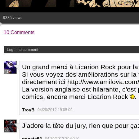
9385 views
10 Comments
Log-in to comment
Un grand merci à Licarion Rock pour la
41
Si vous voyez des améliorations sur la 
directement ici
http://www.amilova.com/
La version anglaise est hilarante, c'est 
comics, encore merci Licarion Rock
.
TroyB
04/20/2012 19:05:09
J'adore la tête du jury, rien que pour ça
27
gogeta92
04/20/2012 20:00:51