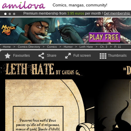
Comics, mangas, community!
Premium membership from
3.95 euros
per month !
Get membership
Amilova
Kickstarter is now LIVE
!.
Already 134393
members
and 1208
comics & mangas!
.
Home
>
Comics Directory
>
Comics
>
Humor
>
Leth Hate
>
Ch. 3
>
P. 11
Favourites
Share
Full screen
Thumbnails
Pauvres fous naïfs! Vous
pensez qu'elle est si mignonne,
menue et geek! Bande d'idiots!