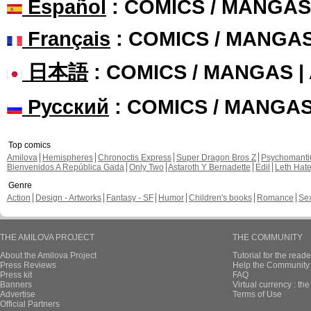
Español
: COMICS / MANGAS
Français
: COMICS / MANGA
日本語
: COMICS / MANGAS 
Русский
: COMICS / MANGA
Top comics
Amilova
Hemispheres
Chronoctis Express
Super Dragon Bros Z
Psychomant
Bienvenidos A República Gada
Only Two
Astaroth Y Bernadette
Edil
Leth Hat
Genre
Action
Design - Artworks
Fantasy - SF
Humor
Children's books
Romance
Se
THE AMILOVA PROJECT
THE COMMUNITY
About the Amilova Project
Tutorial for the reade
Press Reviews
Help the Community 
Press kit
FAQ
Banners
Virtual currency : th
Advertise
Terms of Use
Official Partners