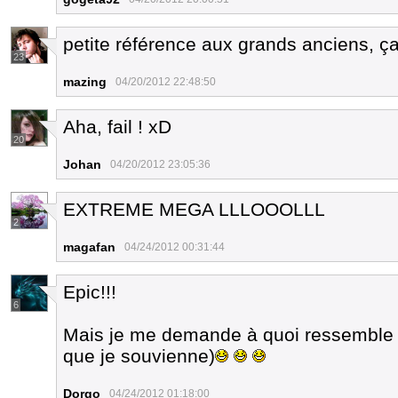
petite référence aux grands anciens, ça 
23
mazing
04/20/2012 22:48:50
Aha, fail ! xD
20
Johan
04/20/2012 23:05:36
EXTREME MEGA LLLOOOLLL
2
magafan
04/24/2012 00:31:44
Epic!!!
6
Mais je me demande à quoi ressemble B
que je souvienne)
Dorgo
04/24/2012 01:18:00