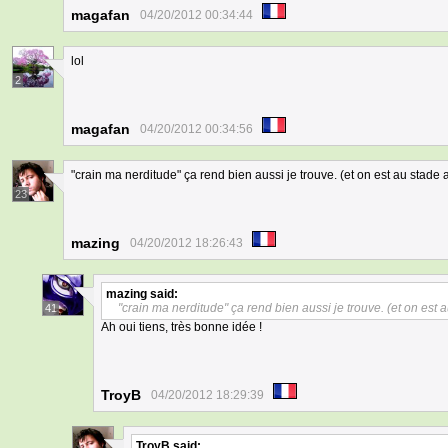
magafan
04/20/2012 00:34:44
lol
2
magafan
04/20/2012 00:34:56
"crain ma nerditude" ça rend bien aussi je trouve. (et on est au stade
23
mazing
04/20/2012 18:26:43
mazing
said:
"crain ma nerditude" ça rend bien aussi je trouve. (et on est 
41
Ah oui tiens, très bonne idée !
TroyB
04/20/2012 18:29:39
TroyB
said: