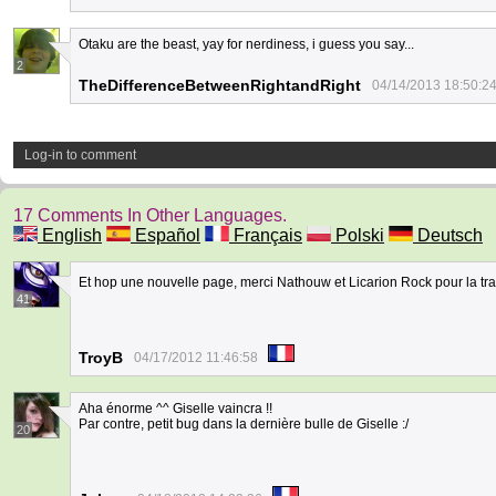
Otaku are the beast, yay for nerdiness, i guess you say...
2
TheDifferenceBetweenRightandRight
04/14/2013 18:50:2
Log-in to comment
17 Comments In Other Languages.
English
Español
Français
Polski
Deutsch
Et hop une nouvelle page, merci Nathouw et Licarion Rock pour la tr
41
TroyB
04/17/2012 11:46:58
Aha énorme ^^ Giselle vaincra !!
Par contre, petit bug dans la dernière bulle de Giselle :/
20