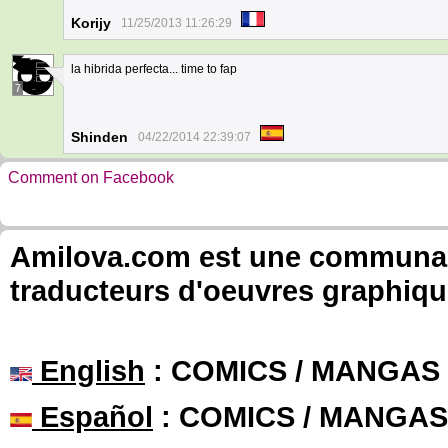
Korijy
11/25/2013 11:26:29
la hibrida perfecta... time to fap
7
Shinden
04/22/2014 22:39:07
Comment on Facebook
Amilova.com est une communauté
traducteurs d'oeuvres graphiqu
English
: COMICS / MANGAS
Español
: COMICS / MANGAS