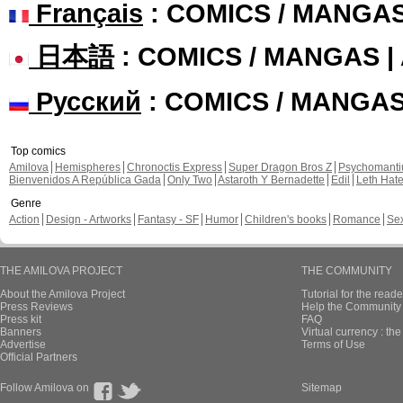
Français
: COMICS / MANGA
日本語
: COMICS / MANGAS 
Русский
: COMICS / MANGA
Top comics
Amilova
Hemispheres
Chronoctis Express
Super Dragon Bros Z
Psychomant
Bienvenidos A República Gada
Only Two
Astaroth Y Bernadette
Edil
Leth Hat
Genre
Action
Design - Artworks
Fantasy - SF
Humor
Children's books
Romance
Se
THE AMILOVA PROJECT
THE COMMUNITY
About the Amilova Project
Tutorial for the reade
Press Reviews
Help the Community 
Press kit
FAQ
Banners
Virtual currency : th
Advertise
Terms of Use
Official Partners
Follow Amilova on
Sitemap