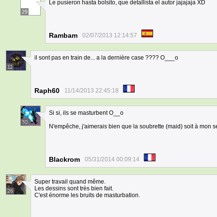
Le pusieron hasta bolsito, que detallista el autor jajajaja XD
29
Rambam
02/07/2013 12:14:57
il sont pas en train de... a la dernière case ???? O___o
11
Raph60
11/14/2013 22:45:18
Si si, ils se masturbent O__o
30
N'empêche, j'aimerais bien que la soubrette (maid) soit à mon s
Blackrom
05/31/2014 00:09:14
Super travail quand même.
Les dessins sont très bien fait.
26
C'est énorme les bruits de masturbation.