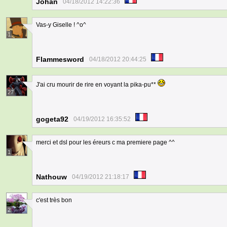
Johan
04/18/2012 14:22:36
Vas-y Giselle ! ^o^
1
Flammesword
04/18/2012 20:44:25
J'ai cru mourir de rire en voyant la pika-pu**
27
gogeta92
04/19/2012 16:35:52
merci et dsl pour les éreurs c ma premiere page ^^
1
Nathouw
04/19/2012 21:18:17
c'est très bon
2