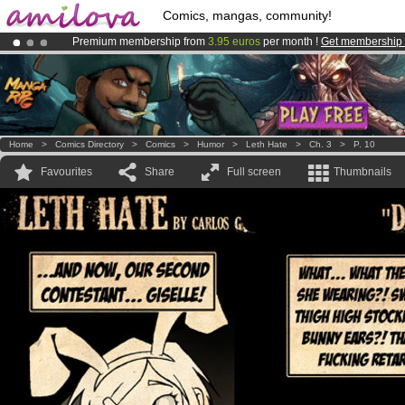
Comics, mangas, community!
Premium membership from
3.95 euros
per month !
Get membership
Amilova
Kickstarter is now LIVE
!.
Already 134393
members
and 1208
comics & mangas!
.
Home
>
Comics Directory
>
Comics
>
Humor
>
Leth Hate
>
Ch. 3
>
P. 10
Favourites
Share
Full screen
Thumbnails