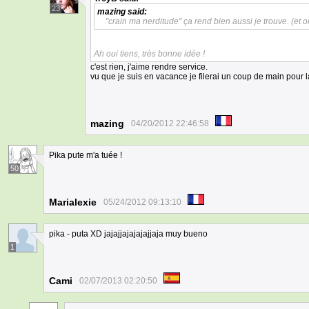
23
mazing
said:
"crain ma nerditude" ça rend bien aussi je trouve. (et 
Ah oui tiens, très bonne idée !
c'est rien, j'aime rendre service.
vu que je suis en vacance je filerai un coup de main pour l
mazing
04/20/2012 22:46:58
Pika pute m'a tuée !
50
Marialexie
05/24/2012 09:13:10
pika - puta XD jajajjajajajajjaja muy bueno
1
Cami
02/07/2013 02:20:50