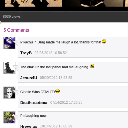
8639 views
5 Comments
PIkachu in Drag made me laugh a lot, thanks for that
41
TroyB
03/25/2012 10:58:52
The otaku in the last panel had me laughing.
6
Jesus4U
05/20/2012 13:53:25
Giselle Wins FATALITY
30
Death-carioca
07/14/2012 17:26:26
I'm laughing now.
1
Hrevelax
10/14/2012 10:00:39