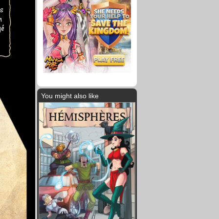
ns
n
gé
You might also like