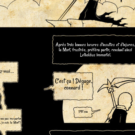
Après trois bonnes heures d'insultes et d'injures,
la Mort, frustrée, préféra partir, rendant ainsi
Letholdus immortel.
z-moi...
C'est ça ! Dégage,
connard !
P'tit con
uvez pas me parler
je suis la Mort !