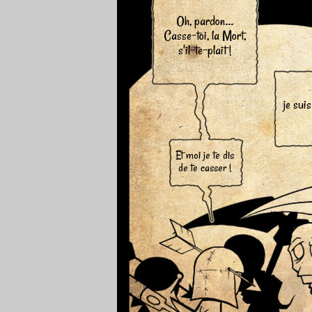
Oh, pardon...
Casse-toi, la Mort,
s'il-te-plait !
je suis
Et moi je te dis
de te casser !