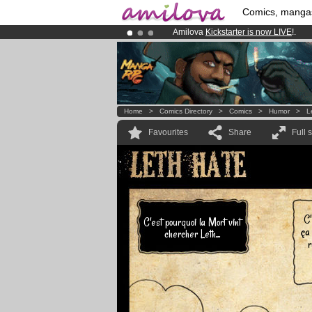
Comics, manga
Amilova
Kickstarter is now LIVE
!.
Premium membership from
3.95 eur
Already 100000
members
and 1000
Home
>
Comics Directory
>
Comics
>
Humor
>
L
Favourites
Share
Full 
C'
C'est pourquoi la Mort vint
ça 
chercher Leth...
r