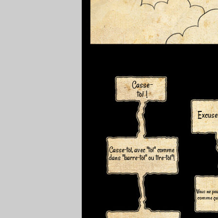
Casse-
toi !
Excuse
Casse-toi, avec "toi" comme
dans "barre-toi" ou tire-toi"!
Vous ne po
comme ça, 