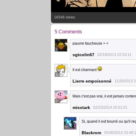
16546 views
5 Comments
pauvre faucheuse > <
1
sgtcolin67
02/18/2013 22:53:11
Il est charmant
10
Lierre empoisonné
11/29/2013 2
Mais c'est pas vrai, il est jamais conte
20
misstark
02/23/2014 20:01:01
Si, quand il est bourré ou qu'il
30
Blackrom
05/30/2014 23:48: