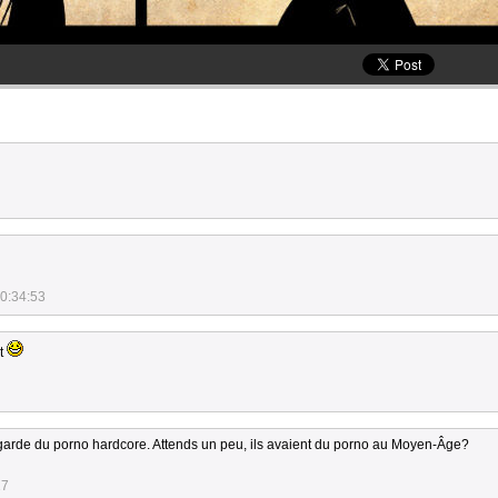
0:34:53
nt
 regarde du porno hardcore. Attends un peu, ils avaient du porno au Moyen-Âge?
17