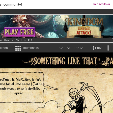
s, community!
Join Amilova
os
per month !
Get membership now
comics & mangas!
.
eth Hate
>
Ch. 1
>
P. 2
screen
Thumbnails
Ch. 1
P. 2
Prev.
est moi, la Mort...Bon, je finis
vite fait et j'me casse ! J'ai un
endez-vous chez le dentiste,
après.