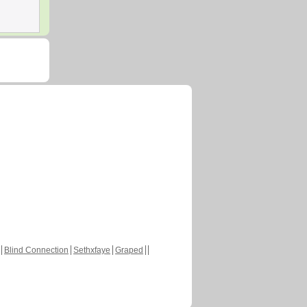
Blind Connection
Sethxfaye
Graped