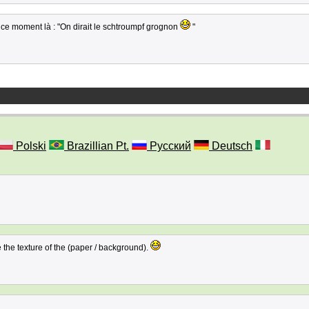
ce moment là : "On dirait le schtroumpf grognon
"
Polski
Brazillian Pt.
Русский
Deutsch
e the texture of the (paper / background).