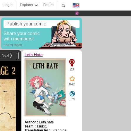
Login
Explorer
Forum
Publish your comic
Share your comic
with members!
Learn more...
Leth Hate
Next
23
842
179
Author :
Leth.hate
Team :
TsukiC
Translation by :
Tyrannide