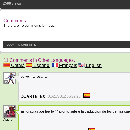
2588 views
Comments
There are no comments for now.
Log-in to comment
11 Comments In Other Languages.
Català
Español
Français
English
se ve interesante
15
DUARTE_EX
01/21/2012 05:29:20
jijij gracias por leerlo ^^ pronto subire la traduccion de los demas cap
9
Author