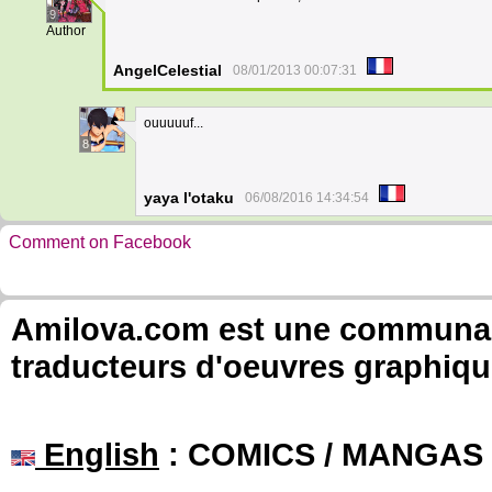
9
Author
AngelCelestial
08/01/2013 00:07:31
ouuuuuf...
8
yaya l'otaku
06/08/2016 14:34:54
Comment on Facebook
Amilova.com est une communauté
traducteurs d'oeuvres graphiqu
English
: COMICS / MANGAS