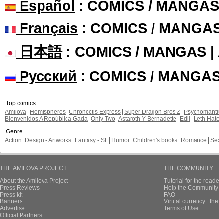
Español
: COMICS / MANGAS
Français
: COMICS / MANGA
日本語
: COMICS / MANGAS 
Русский
: COMICS / MANGA
Top comics
Amilova
Hemispheres
Chronoctis Express
Super Dragon Bros Z
Psychomant
Bienvenidos A República Gada
Only Two
Astaroth Y Bernadette
Edil
Leth Hat
Genre
Action
Design - Artworks
Fantasy - SF
Humor
Children's books
Romance
Se
THE AMILOVA PROJECT
THE COMMUNITY
About the Amilova Project
Tutorial for the reade
Press Reviews
Help the Community 
Press kit
FAQ
Banners
Virtual currency : th
Advertise
Terms of Use
Official Partners