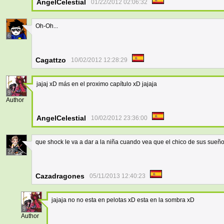
AngelCelestial
01/22/2012 02:06:32
Oh-Oh...
6
Cagattzo
10/02/2012 12:28:29
jajaj xD más en el proximo capítulo xD jajaja
9
Author
AngelCelestial
10/02/2012 23:36:00
que shock le va a dar a la niña cuando vea que el chico de sus sueño
27
Cazadragones
05/11/2013 12:40:23
jajaja no no esta en pelotas xD esta en la sombra xD
9
Author