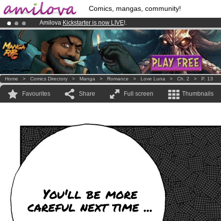
Comics, mangas, community!
Amilova
Kickstarter is now LIVE
!.
Premium membership from
3.95 euros
per month !
Get membership
Already 100000
members
and 1000
comics & mangas!
.
Home
>
Comics Directory
>
Manga
>
Romance
>
Love Luna
>
Ch. 2
>
P. 13
Favourites
Share
Full screen
Thumbnails
You'll be more
careful next time ...