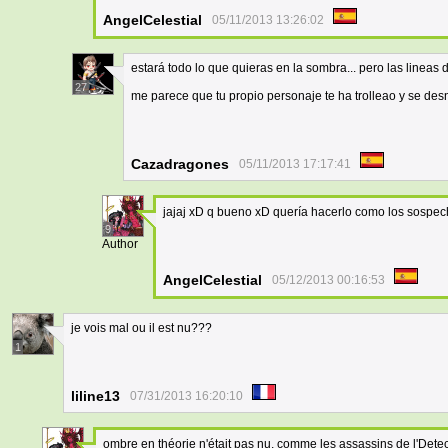
AngelCelestial
05/11/2013 13:26:02
estará todo lo que quieras en la sombra... pero las lineas d
27
me parece que tu propio personaje te ha trolleao y se des
Cazadragones
05/11/2013 17:17:41
jajaj xD q bueno xD quería hacerlo como los sospe
9
Author
AngelCelestial
05/12/2013 00:16:53
je vois mal ou il est nu???
1
liline13
07/31/2013 16:20:10
ombre en théorie n'était pas nu, comme les assassins de l'Dete