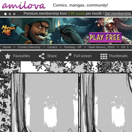
Comics, mangas, community!
Premium membership from
3.95 euros
per month !
Get membership
Already 100000
members
and 1000
comics & mangas!
.
Amilova
Kickstarter is now LIVE
!.
Home
>
Comics Directory
>
Comics
>
Fantasy - SF
>
Dark Heroes_2010
>
Ch. 1
Favourites
Share
Full screen
Thumbnails