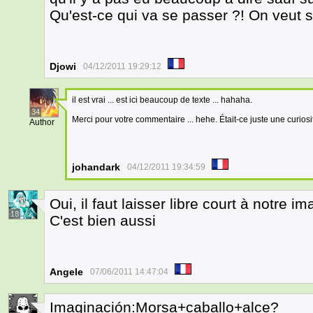
Qu'est-ce qui va se passer ?! On veut 
Djowi
04/12/2011 19:29:12
il est vrai ... est ici beaucoup de texte ... hahaha.
34
Merci pour votre commentaire ... hehe. Était-ce juste une curiosi
Author
johandark
04/12/2011 19:34:59
Oui, il faut laisser libre court à notre i
18
C'est bien aussi
Angele
07/06/2011 14:47:04
Imaginación:Morsa+caballo+alce?