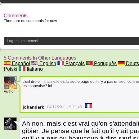
Comments
There are no comments for now.
Log-in to comment
5 Comments In Other Languages.
Español
English
Français
Português
Deuts
Polski
Italiano
c'est drôle ... mais elle est la seule page où il n'y a pas un seul comme
est mauvaise? lol.
34
Author
johandark
04/12/2011 19:23:43
Ah non, mais c'est vrai qu'on s'attenda
13
gibier. Je pense que le fait qu'il y ait p
qu'il y a pas eu beaucoup à dire sauf s