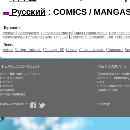
Русский
: COMICS / MANGA
Top comics
Amilova
Hemispheres
Chronoctis Express
Super Dragon Bros Z
Psychomant
Bienvenidos A República Gada
Only Two
Astaroth Y Bernadette
Edil
Leth Hat
Genre
Action
Design - Artworks
Fantasy - SF
Humor
Children's books
Romance
Se
THE AMILOVA PROJECT
THE COMMUNITY
About the Amilova Project
Tutorial for the reade
Press Reviews
Help the Community 
Press kit
FAQ
Banners
Virtual currency : th
Advertise
Terms of Use
Official Partners
Follow Amilova on
Sitemap