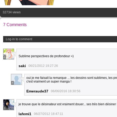
32734 views
7 Comments
Log-in to comment
Sublime perspectives de profondeur =)
8
saki
06/21/2012 19:27:26
oui je me faisait la remarque ... les dessins sont sublimes, les p
c'est vraiment un super manga !
4
Emeraude37
06/06/2016 18:30:56
je trouve que le désinateur est vraiment douer... ses très bien désiner il
1
lafemi1
06/27/2012 18:47:11