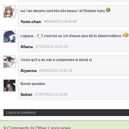
oui ! les dessins sont très très beaux ! et l'histoire huhu
3
Yumi-chan
06/04/2014 19:49:49
Logique... T_T c'est moi ou 1/4 d'heure plus tôt ils étaient hétéros ?
24
Allana
07/21/2014 18:51:52
J'crois qu'il a du mal à comprendre le blond x)
3
Aiyanna
03/28/2015 13:42:18
Bonne question.
5
Sekiei
07/07/2018 11:23:59
Log-in to comment
9 Comments In Other Languages.