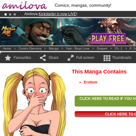
Comics, mangas, community!
Amilova
Kickstarter is now LIVE
!.
Already 100000
members
and 1000
comics & mangas!
.
Premium membership from
3.95 euros
per month !
Get membership
Home
>
Comics Directory
>
Manga
>
Yaoi - Boys Love
>
Graped
>
Ch. 1
>
P. 3
Favourites
Share
Full screen
Thumbnails
This Manga Contains
Erotism
CLICK HERE TO READ IF YOU
CLICK HERE TO