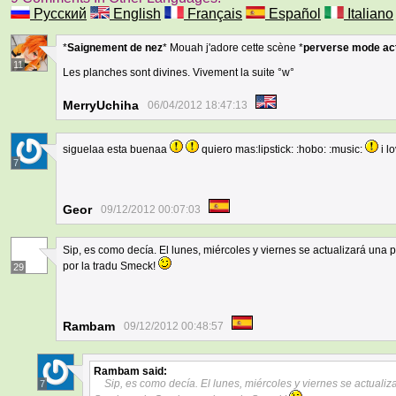
Русский
English
Français
Español
Italiano
*
Saignement de nez
* Mouah j'adore cette scène *
perverse mode ac
11
Les planches sont divines. Vivement la suite °w°
MerryUchiha
06/04/2012 18:47:13
siguelaa esta buenaa
quiero mas:lipstick: :hobo: :music:
i l
7
Geor
09/12/2012 00:07:03
Sip, es como decía. El lunes, miércoles y viernes se actualizará un
por la tradu Smeck!
29
Rambam
09/12/2012 00:48:57
Rambam
said:
Sip, es como decía. El lunes, miércoles y viernes se actual
7