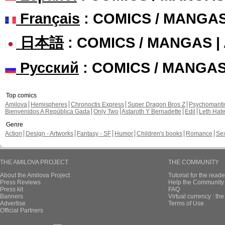
Français
: COMICS / MANGA
日本語
: COMICS / MANGAS 
Русский
: COMICS / MANGA
Top comics
Amilova
Hemispheres
Chronoctis Express
Super Dragon Bros Z
Psychomant
Bienvenidos A República Gada
Only Two
Astaroth Y Bernadette
Edil
Leth Hat
Genre
Action
Design - Artworks
Fantasy - SF
Humor
Children's books
Romance
Se
THE AMILOVA PROJECT
THE COMMUNITY
About the Amilova Project
Tutorial for the reade
Press Reviews
Help the Community 
Press kit
FAQ
Banners
Virtual currency : th
Advertise
Terms of Use
Official Partners