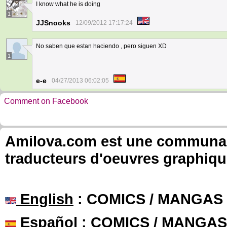
I know what he is doing
1
JJSnooks
12/09/2012 17:17:24
No saben que estan haciendo , pero siguen XD
1
e-e
04/27/2013 06:02:05
Comment on Facebook
Amilova.com est une communauté
traducteurs d'oeuvres graphiqu
English
: COMICS / MANGAS
Español
: COMICS / MANGAS