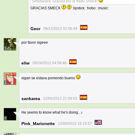
Smebarack. Gracias por la tradu Smeck!
GRACIAS SMECK
:lipstick: :hobo: :music:
Geor
09/12/2012 02:06:49
por favor sigeee
1
eliw
09/24/2012 04:56:48
sigan se estava poniendo bueno
1
sankarea
12/04/2012 21:09:43
He seems to know what he's doing...♪
6
Pink_Marionette
12/09/2012 16:19:57