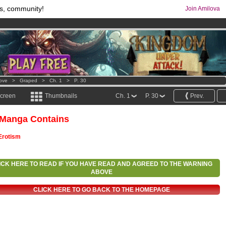
s, community!
Join Amilova
os
per month !
Get membership now
comics & mangas!
.
Love
>
Graped
>
Ch. 1
>
P. 30
screen
Thumbnails
Ch. 1
P. 30
Prev.
 Manga Contains
Erotism
ICK HERE TO READ IF YOU HAVE READ AND AGREED TO THE WARNING
ABOVE
CLICK HERE TO GO BACK TO THE HOMEPAGE