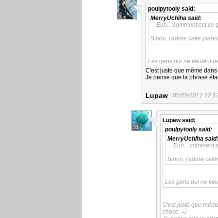
poulpytooly
said:
5
MerryUchiha
said:
Euh... comment est ce q
Sinon, j'adore cette planc
Les gens qui ne veulent p
C'est juste que même dans l
Je pense que la phrase étai
Lupaw
05/28/2012 22:1
Lupaw
said:
31
poulpytooly
said:
MerryUchiha
said
Euh... comment es
Sinon, j'adore cett
Les gens qui ne ve
C'est juste que même 
chose. =)