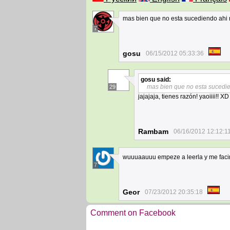
mas bien que no esta sucediendo ahi 
7
gosu
06/15/2012 05:33:36
gosu
said:
mas bien que no esta sucedi
29
jajajaja, tienes razón! yaoiiii!! XD
Rambam
06/16/2012 12:12:1
wuuuaauuu empeze a leerla y me fac
7
Geor
07/23/2012 20:35:18
Comment on Facebook