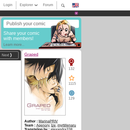
Login
Explorer
Forum
Publish your comic
Share your comic
with members!
Learn more...
Graped
Next
132
1115
129
Author :
MarinaPRIV
Team :
Agenory
,
tze
,
myrtillenaru
Translation by :
alexandra338