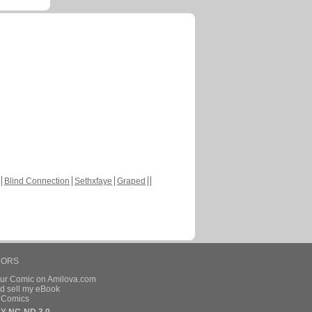
Blind Connection
Sethxfaye
Graped
HORS
our Comic on Amilova.com
d sell my eBook
e Comics