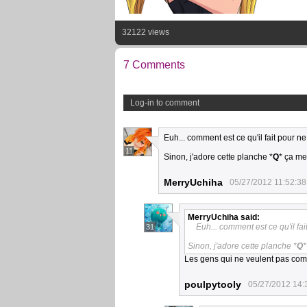
32122 views
7 Comments
Log-in to comment
Euh... comment est ce qu'il fait pour n
11
Sinon, j'adore cette planche *
Q
* ça me
MerryUchiha
05/27/2012 11:52:38
MerryUchiha
said:
Euh... comment est ce qu'il fa
31
Sinon, j'adore cette planche *
Q
*
Les gens qui ne veulent pas co
poulpytooly
05/27/2012 14: