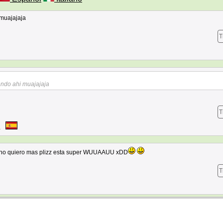
muajajaja
T
endo ahi muajajaja
T
1
ino quiero mas plizz esta super WUUAAUU xDD
T