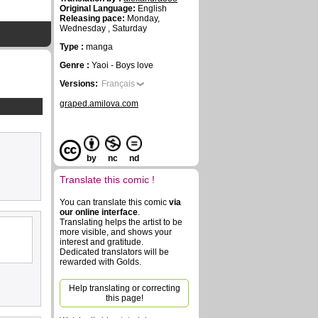
Original Language:
English
Releasing pace:
Monday,
Wednesday , Saturday
Type :
manga
Genre :
Yaoi - Boys love
Versions:
Français
graped.amilova.com
by
nc
nd
Translate this comic !
You can translate this comic
via
our online interface
.
Translating helps the artist to be
more visible, and shows your
interest and gratitude.
Dedicated translators will be
rewarded with Golds.
Help translating or correcting
this page!