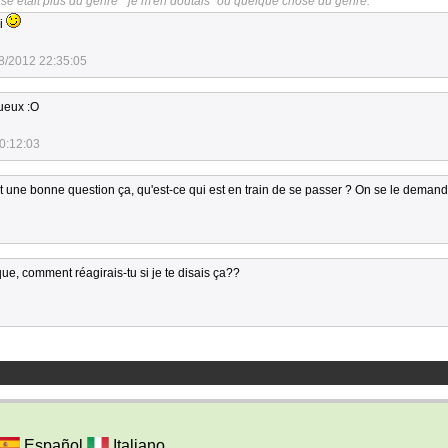
se était plus du genre " je m'en doutais" ou quelque chose du genre.
ci
8/2012 22:35:05
ueux :O
0:12:03
st une bonne question ça, qu'est-ce qui est en train de se passer ? On se le demand
que, comment réagirais-tu si je te disais ça??
Español
Italiano