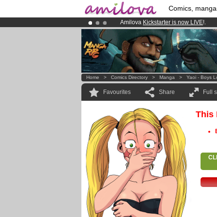
Comics, manga
Amilova
Kickstarter is now LIVE
!.
Premium membership from
3.95 eur
Already 100000
members
and 1000
Home
>
Comics Directory
>
Manga
>
Yaoi - Boys 
Favourites
Share
Full 
This
CL