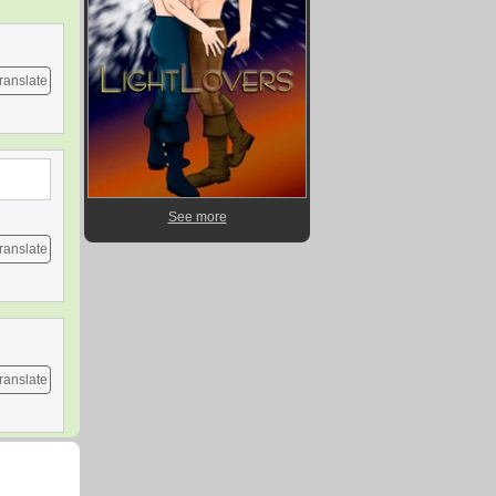
ranslate
See more
ranslate
ranslate