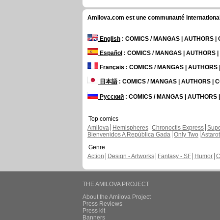
Amilova.com est une communauté internationale 
English
: COMICS / MANGAS | AUTHORS 
Español
: COMICS / MANGAS | AUTHORS 
Français
: COMICS / MANGAS | AUTHORS
日本語
: COMICS / MANGAS | AUTHORS |
Русский
: COMICS / MANGAS | AUTHORS
Top comics
Amilova
Hemispheres
Chronoctis Express
Supe
Bienvenidos A República Gada
Only Two
Astaro
Genre
Action
Design - Artworks
Fantasy - SF
Humor
C
THE AMILOVA PROJECT
About the Amilova Project
Press Reviews
Press kit
Banners