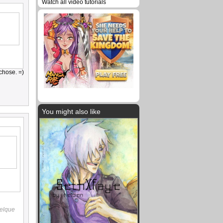
Watch all video tutorials
chose. =)
You might also like
uelque