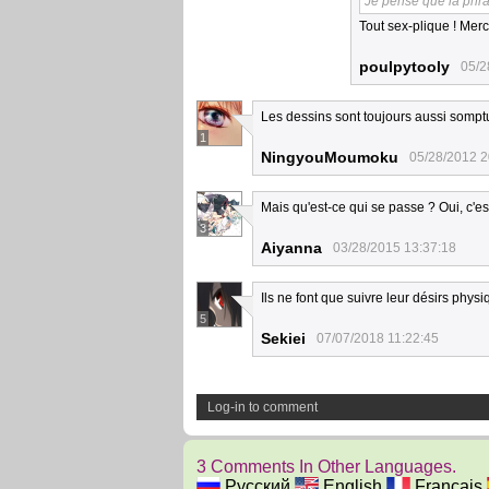
Je pense que la phra
Tout sex-plique ! Mer
poulpytooly
05/2
Les dessins sont toujours aussi sompt
1
NingyouMoumoku
05/28/2012 2
Mais qu'est-ce qui se passe ? Oui, c'e
3
Aiyanna
03/28/2015 13:37:18
Ils ne font que suivre leur désirs physi
5
Sekiei
07/07/2018 11:22:45
Log-in to comment
3 Comments In Other Languages.
Русский
English
Français