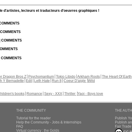
d'artistes, lecteurs et traducteurs d'oeuvres graphiques !
| COMMENTS
| COMMENTS
 | COMMENTS
 COMMENTS
 | COMMENTS
r Dragon Bros Z
Psychomantium
Tokio Libido
Arkham Roots
The Heart Of Earth
th Y Bernadette
Edil
Leth Hate
Run 8
Coeur D'aigle
Wild
hildren's books
Romance
Sexy - XXX
Thriller
Yaoi - Boys love
THE COMMUNITY
THE AUT
Tutorial for the reader
Publish Y
Help the Community - Jobs & Internships
Publish an
FAQ
Fair Trad
Virtual currency : the Golds