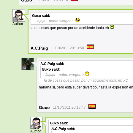
Guxo
11/10/2011 20:09:14
Guxo
said:
31
Jajaja... pobre worgon!!!
Author
la de cosas que pasan por un accidente tonto eh
A.C.Puig
11/10/2011 20:13:58
A.C.Puig
said:
14
Guxo
said:
Jajaja... pobre worgon!!!
la de cosas que pasan por un accidente tonto eh XD
hahaha si, pero esta super divertido, hasta la expresion
Guxo
11/10/2011 20:17:47
Guxo
said:
31
A.C.Puig
said:
Author