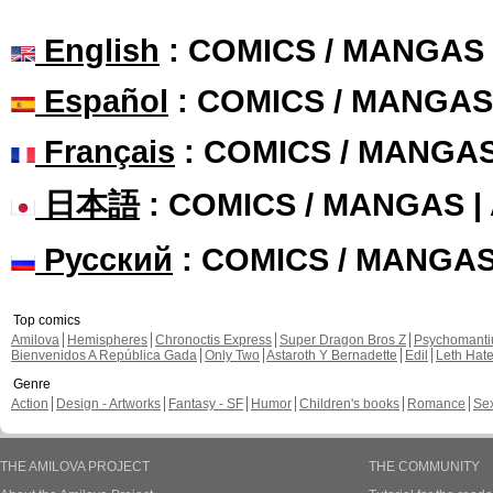
English
: COMICS / MANGAS
Español
: COMICS / MANGAS
Français
: COMICS / MANGA
日本語
: COMICS / MANGAS 
Русский
: COMICS / MANGA
Top comics
Amilova
Hemispheres
Chronoctis Express
Super Dragon Bros Z
Psychomant
Bienvenidos A República Gada
Only Two
Astaroth Y Bernadette
Edil
Leth Hat
Genre
Action
Design - Artworks
Fantasy - SF
Humor
Children's books
Romance
Se
THE AMILOVA PROJECT
THE COMMUNITY