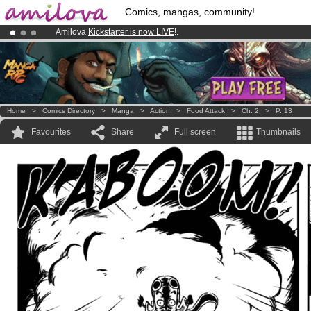
Comics, mangas, community!
Amilova
Kickstarter is now LIVE
!.
Already 100000
members
and 1000
comics & mangas!
.
Premium membership from
3.95 euros
per month !
Get membership
Home
>
Comics Directory
>
Manga
>
Action
>
Food Attack
>
Ch. 2
>
P. 13
Favourites
Share
Full screen
Thumbnails