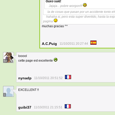
Guxo
said:
Jajaja... pobre worgon!!!
la de cosas que pasan por un accidente tonto e
hahaha si, pero esta super divertido, hasta la e
pagina
muchas gracias ^^
A.C.Puig
11/10/2011 20:27:44
looool
cette page est excellente
54
nynadp
11/10/2011 20:51:52
EXCELLENT !!
1
guibi37
11/10/2011 21:15:51