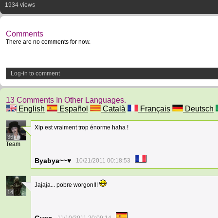
1934 views
Comments
There are no comments for now.
Log-in to comment
13 Comments In Other Languages.
English
Español
Català
Français
Deutsch
Xip est vraiment trop énorme haha !
36
Team
Byabya~~♥
10/21/2011 00:18:53
Jajaja... pobre worgon!!!
14