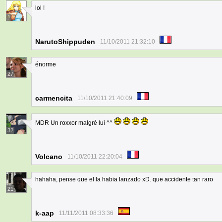
lol !
1
NarutoShippuden
11/10/2011 21:32:10
énorme
27
carmencita
11/10/2011 21:40:09
MDR Un roxxor malgré lui ^^
32
Volcano
11/10/2011 22:20:04
hahaha, pense que el la habia lanzado xD. que accidente tan raro
21
k-aap
11/11/2011 08:33:36