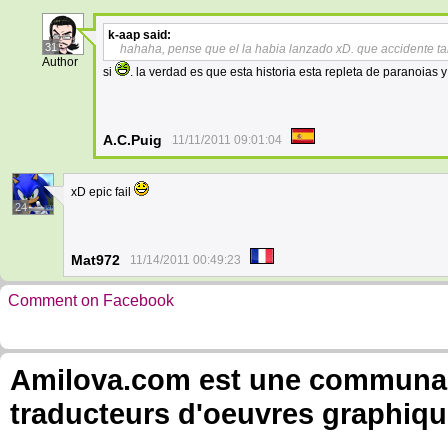
k-aap
said:
31
hahaha, pense que el la habia lanzado xD. que accidente ta
Author
si
. la verdad es que esta historia esta repleta de paranoias 
A.C.Puig
11/11/2011 09:01:04
xD epic fail
24
Mat972
11/14/2011 00:49:23
Comment on Facebook
Amilova.com est une communauté
traducteurs d'oeuvres graphiqu