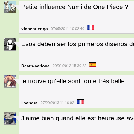
Petite influence Nami de One Piece ?
29
vincentlenga
07/05/2011 10:02:40
Esos deben ser los primeros diseños d
30
Death-carioca
09/01/2012 15:30:23
je trouve qu'elle sont toute très belle
1
lisandra
07/29/2013 11:16:02
J'aime bien quand elle est heureuse a
27