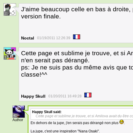
J'aime beaucoup celle en bas à droite,
11
version finale.
Noctal
01/19/2011 12:26:39
Cette page et sublime je trouve, et si 
1
n'en serait pas dérangé.
ps: Je ne suis pas du même avis que toi
classe!^^
Happy Skull
01/20/2011 16:49:28
Happy Skull
said:
41
Cette page et sublime je trouve, et si Amilova avait du être 
Author
En dehors de la jupe, j'en serais pas dérangé non plus
.
La jupe, c'est une inspiration "Nana Osaki".