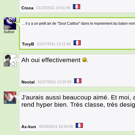
Croca
01/23/2011 10:41:56
... il y a un petit air de "Soul Calibur" dans le maniement du baton no
41
Author
TroyB
01/27/2011 13:21:40
Ah oui effectivement
.
11
Noctal
01/27/2011 13:25:09
J'aurais aussi beaucoup aimé. Et moi, a
6
rend hyper bien. Très classe, très desi
Ax-kun
06/29/2011 16:59:58