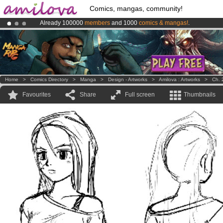
Comics, mangas, community!
Already 100000
members
and 1000
comics & mangas!
.
Premium membership from
3.95 euros
per month !
Get membership
Amilova
Kickstarter is now LIVE
!.
Home
>
Comics Directory
>
Manga
>
Design - Artworks
>
Amilova : Artworks
>
Ch. 
Favourites
Share
Full screen
Thumbnails