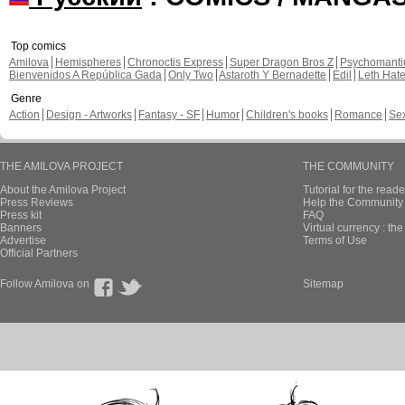
Top comics
Amilova
Hemispheres
Chronoctis Express
Super Dragon Bros Z
Psychomant
Bienvenidos A República Gada
Only Two
Astaroth Y Bernadette
Edil
Leth Hat
Genre
Action
Design - Artworks
Fantasy - SF
Humor
Children's books
Romance
Se
THE AMILOVA PROJECT
THE COMMUNITY
About the Amilova Project
Tutorial for the reade
Press Reviews
Help the Community 
Press kit
FAQ
Banners
Virtual currency : th
Advertise
Terms of Use
Official Partners
Follow Amilova on
Sitemap