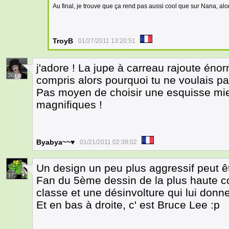
Au final, je trouve que ça rend pas aussi cool que sur Nana, alo
TroyB
01/27/2011 13:20:51
j'adore ! La jupe à carreau rajoute éno
36
compris alors pourquoi tu ne voulais pa
Pas moyen de choisir une esquisse mieu
magnifiques !
Byabya~~♥
01/21/2011 02:38:02
Un design un peu plus aggressif peut êt
17
Fan du 5ème dessin de la plus haute co
classe et une désinvolture qui lui donne 
Et en bas à droite, c' est Bruce Lee :p