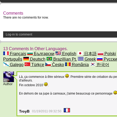
Comments
There are no comments for now.
Log-in to comment
13 Comments In Other Languages.
Français
Български
English
日本語
Polski
Português
Deutsch
Brazillian Pt.
Greek
Русски
Galego
Türkçe
Česko
România
한국어
Là, ça commence à être sérieux
. Première série de création du 
41
d'ailleurs.
Author
Fin octobre 2010
.
En dehors de sa jupe à carreaux, j'aime beaucoup ce personnage
TroyB
01/19/2011 09:32:50