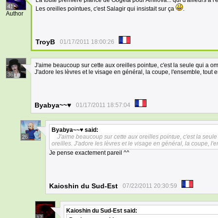
La toute première plance de Gogeta pour Amilova... qui d'ailleurs à l
41
Les oreilles pointues, c'est Salagir qui insistait sur ça
.
Author
TroyB
01/17/2011 18:00:26
J'aime beaucoup sur cette aux oreilles pointue, c'est la seule qui a om
J'adore les lèvres et le visage en général, la coupe, l'ensemble, tout 
36
Byabya~~♥
01/17/2011 18:57:04
Byabya~~♥
said:
J'aime beaucoup sur cette aux oreilles pointue, c'est la seul
26
oreilles. J'adore les lèvres et le visage en général, la coupe, l'
Je pense exactement pareil ^^
Kaioshin du Sud-Est
07/22/2011 20:30:59
Kaioshin du Sud-Est
said:
17