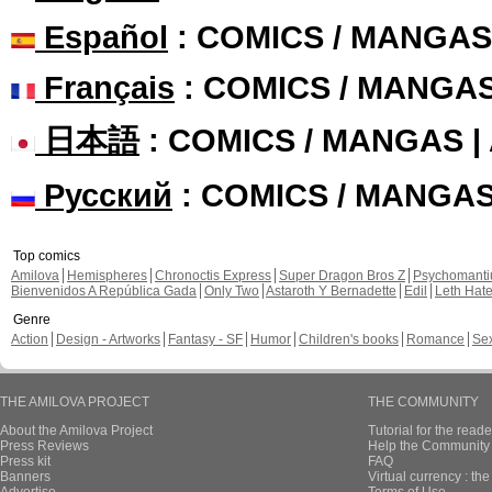
Español
: COMICS / MANGAS
Français
: COMICS / MANGA
日本語
: COMICS / MANGAS 
Русский
: COMICS / MANGA
Top comics
Amilova
Hemispheres
Chronoctis Express
Super Dragon Bros Z
Psychomant
Bienvenidos A República Gada
Only Two
Astaroth Y Bernadette
Edil
Leth Hat
Genre
Action
Design - Artworks
Fantasy - SF
Humor
Children's books
Romance
Se
THE AMILOVA PROJECT
THE COMMUNITY
About the Amilova Project
Tutorial for the reade
Press Reviews
Help the Community 
Press kit
FAQ
Banners
Virtual currency : th