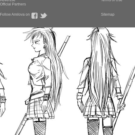
Advertise
Terms of Use
Official Partners
Follow Amilova on
Sitemap