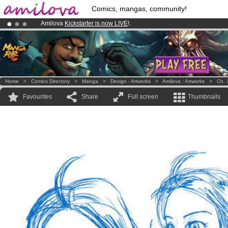
Comics, mangas, community!
Amilova
Kickstarter is now LIVE
!.
Already 100000
members
and 1000
comics & mangas!
.
Premium membership from
3.95 euros
per month !
Get membership
Home
>
Comics Directory
>
Manga
>
Design - Artworks
>
Amilova : Artworks
>
Ch. 
Favourites
Share
Full screen
Thumbnails