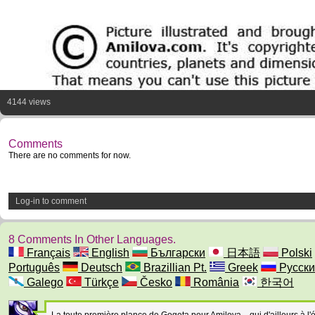
4144 views
Comments
There are no comments for now.
Log-in to comment
8 Comments In Other Languages.
Français
English
Български
日本語
Polski
Português
Deutsch
Brazillian Pt.
Greek
Русски
Galego
Türkçe
Česko
România
한국어