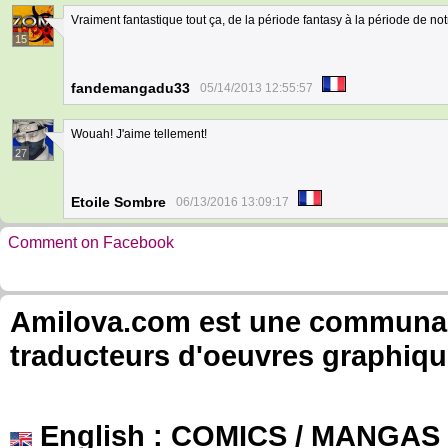
Vraiment fantastique tout ça, de la période fantasy à la période de no
15
fandemangadu33
05/14/2013 12:55:57
Wouah! J'aime tellement!
27
Etoile Sombre
06/13/2016 13:09:17
Comment on Facebook
Amilova.com est une communauté
traducteurs d'oeuvres graphiqu
English
: COMICS / MANGAS