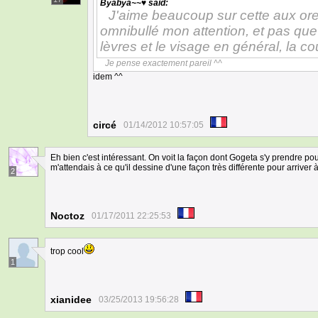
Byabya~~♥
said:
J'aime beaucoup sur cette aux oreil
omnibullé mon attention, et pas que 
lèvres et le visage en général, la c
Je pense exactement pareil ^^
idem ^^
circé
01/14/2012 10:57:05
Eh bien c'est intéressant. On voit la façon dont Gogeta s'y prendre pour
m'attendais à ce qu'il dessine d'une façon très différente pour arriver à d
2
Noctoz
01/17/2011 22:25:53
trop cool
1
xianidee
03/25/2013 19:56:28