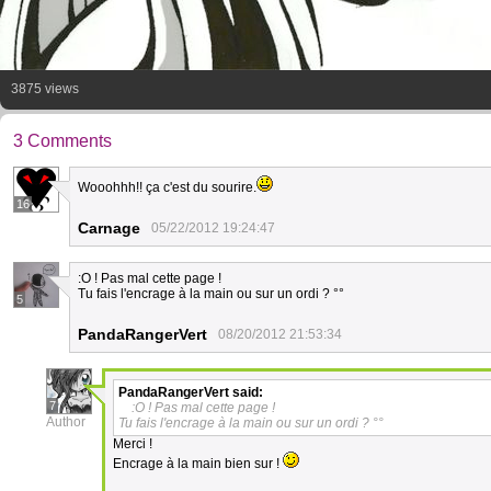
3875 views
3 Comments
Wooohhh!! ça c'est du sourire.
16
Carnage
05/22/2012 19:24:47
:O ! Pas mal cette page !
Tu fais l'encrage à la main ou sur un ordi ? °°
5
PandaRangerVert
08/20/2012 21:53:34
PandaRangerVert
said:
7
:O ! Pas mal cette page !
Author
Tu fais l'encrage à la main ou sur un ordi ? °°
Merci !
Encrage à la main bien sur !