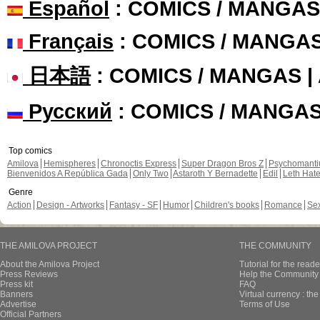
Español
: COMICS / MANGAS
Français
: COMICS / MANGA
日本語
: COMICS / MANGAS 
Русский
: COMICS / MANGA
Top comics
Amilova
Hemispheres
Chronoctis Express
Super Dragon Bros Z
Psychomant
Bienvenidos A República Gada
Only Two
Astaroth Y Bernadette
Edil
Leth Hat
Genre
Action
Design - Artworks
Fantasy - SF
Humor
Children's books
Romance
Se
THE AMILOVA PROJECT
THE COMMUNITY
About the Amilova Project
Tutorial for the reade
Press Reviews
Help the Community 
Press kit
FAQ
Banners
Virtual currency : th
Advertise
Terms of Use
Official Partners