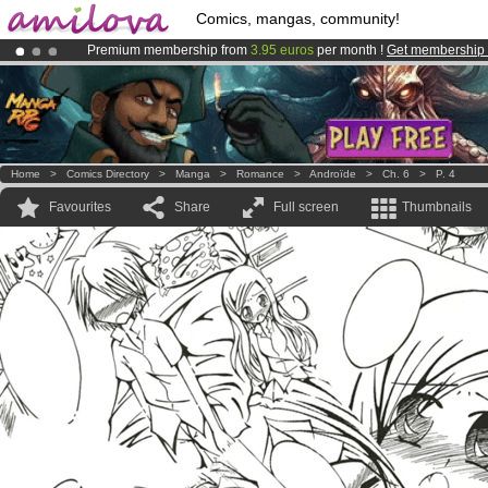
Comics, mangas, community!
Premium membership from
3.95 euros
per month !
Get membership
Amilova
Kickstarter is now LIVE
!.
Already 100000
members
and 1000
comics & mangas!
.
Home
>
Comics Directory
>
Manga
>
Romance
>
Androïde
>
Ch. 6
>
P. 4
Favourites
Share
Full screen
Thumbnails