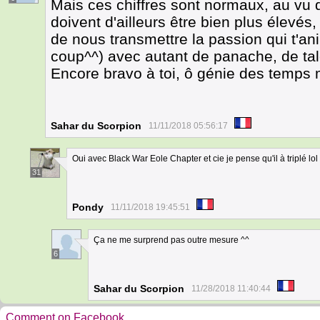
Mais ces chiffres sont normaux, au vu du
doivent d'ailleurs être bien plus élevés
de nous transmettre la passion qui t'an
coup^^) avec autant de panache, de tal
Encore bravo à toi, ô génie des temps
Sahar du Scorpion
11/11/2018 05:56:17
Oui avec Black War Eole Chapter et cie je pense qu'il à triplé lol
31
Pondy
11/11/2018 19:45:51
Ça ne me surprend pas outre mesure ^^
6
Sahar du Scorpion
11/28/2018 11:40:44
Comment on Facebook