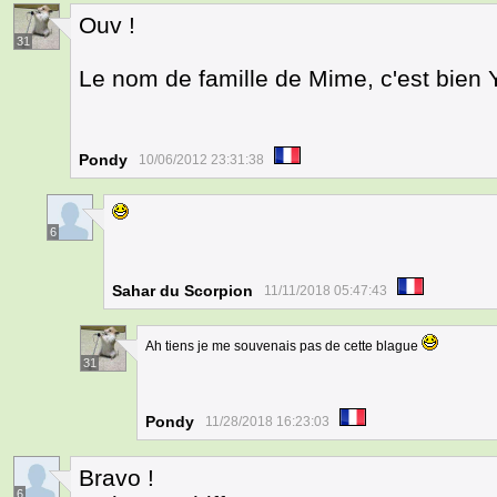
Ouv !
31
Le nom de famille de Mime, c'est bien 
Pondy
10/06/2012 23:31:38
6
Sahar du Scorpion
11/11/2018 05:47:43
Ah tiens je me souvenais pas de cette blague
31
Pondy
11/28/2018 16:23:03
Bravo !
6