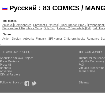
Русский
: 83 COMICS / MAN
Top comics
Amilova
Hemispheres
Chronoctis Express
Super Dragon Bros Z
Psychomant
Bienvenidos A República Gada
Only Two
Astaroth Y Bernadette
Edil
Leth Hat
Genre
Action
Design - Artworks
Fantasy - SF
Humor
Children's books
Romance
Se
THE AMILOVA PROJECT
THE COMMUNITY
About the Amilova Project
Tutorial for the reade
Press Reviews
Help the Community 
Press kit
FAQ
Banners
Virtual currency : th
Advertise
Terms of Use
Official Partners
Follow Amilova on
Sitemap