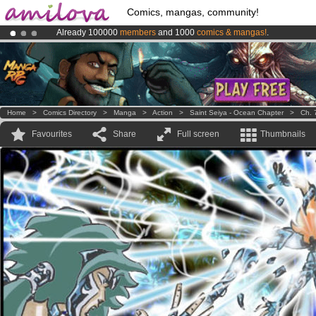
Comics, mangas, community!
Already 100000
members
and 1000
comics & mangas!
.
Amilova
Kickstarter is now LIVE
!.
Premium membership from
3.95 euros
per month !
Get membership
Home
>
Comics Directory
>
Manga
>
Action
>
Saint Seiya - Ocean Chapter
>
Ch. 
Favourites
Share
Full screen
Thumbnails