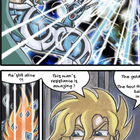
He´still alive
This man´s
The gold
?!
resistance is
amazing !
The Soul H
Sa
in