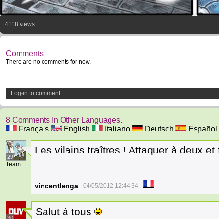
4118 views
Comments
There are no comments for now.
Log-in to comment
8 Comments In Other Languages.
Français
English
Italiano
Deutsch
Español
Les vilains traîtres ! Attaquer à deux et 
29
Team
vincentlenga
04/05/2012 12:44:34
Salut à tous
30