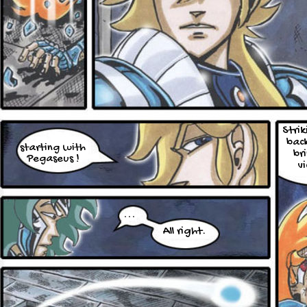
Strik
back
starting with
br
Pegaseus !
vi
...
All right.