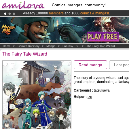
Comics, mangas, community!
Already 100000
members
and 1000
comics & mangas!
.
Amilova
Kickstarter is now LIVE
!.
Premium membership from
3.95 euros
per month !
Get membership
Home
>
Comics Directory
>
Manga
>
Fantasy - SF
>
The Fairy Tale Wizard
The Fairy Tale Wizard
Read manga
Last pa
The story of a young wizard, set ag
great empires, dominating a fantas
Cartoonist :
tatsukawa
Helper :
tze