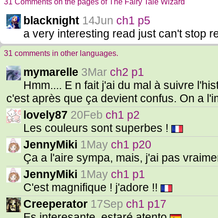
31 Comments on the pages of The Fairy Tale Wizard
blacknight
14Jun
ch1 p5
a very interesting read just can't stop 
31 comments in other languages.
mymarelle
3Mar
ch2 p1
Hmm.... E n fait j'ai du mal à suivre l'h
c'est après que ça devient confus. On a l
lovely87
20Feb
ch1 p2
Les couleurs sont superbes !
JennyMiki
1May
ch1 p20
Ça a l'aire sympa, mais, j'ai pas vraimen
JennyMiki
1May
ch1 p1
C'est magnifique ! j'adore !!
Creeperator
17Sep
ch1 p17
Es interesante, estaré atento