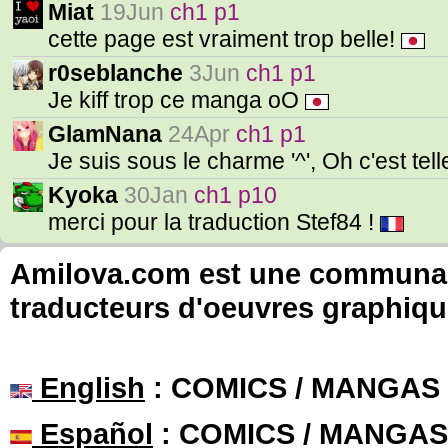
Miat
19Jun
ch1 p1
cette page est vraiment trop belle!
r0seblanche
3Jun
ch1 p1
Je kiff trop ce manga oO
GlamNana
24Apr
ch1 p1
Je suis sous le charme '^', Oh c'est tel
Kyoka
30Jan
ch1 p10
merci pour la traduction Stef84 !
Amilova.com est une communauté
traducteurs d'oeuvres graphiqu
English
: COMICS / MANGAS
Español
: COMICS / MANGAS