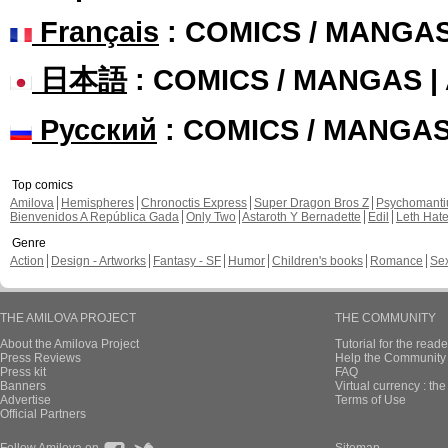
Français
: COMICS / MANGA
日本語
: COMICS / MANGAS 
Русский
: COMICS / MANGA
Top comics
Amilova
Hemispheres
Chronoctis Express
Super Dragon Bros Z
Psychomant
Bienvenidos A República Gada
Only Two
Astaroth Y Bernadette
Edil
Leth Hat
Genre
Action
Design - Artworks
Fantasy - SF
Humor
Children's books
Romance
Se
THE AMILOVA PROJECT
THE COMMUNITY
About the Amilova Project
Tutorial for the reade
Press Reviews
Help the Community 
Press kit
FAQ
Banners
Virtual currency : th
Advertise
Terms of Use
Official Partners