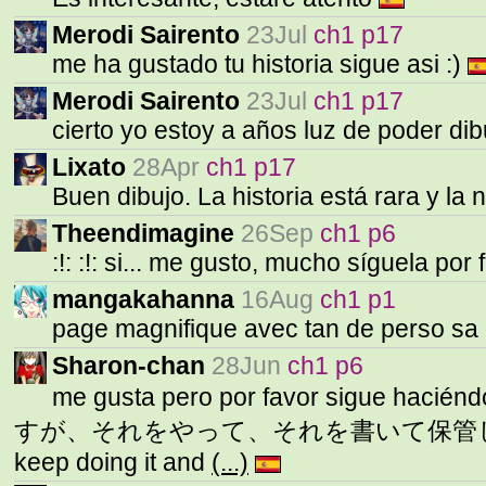
Merodi Sairento
23Jul
ch1 p17
me ha gustado tu historia sigue asi :)
Merodi Sairento
23Jul
ch1 p17
cierto yo estoy a años luz de poder dib
Lixato
28Apr
ch1 p17
Buen dibujo. La historia está rara y la
Theendimagine
26Sep
ch1 p6
:!: :!: si... me gusto, mucho síguela por 
mangakahanna
16Aug
ch1 p1
page magnifique avec tan de perso sa
Sharon-chan
28Jun
ch1 p6
me gusta pero por favor sigue hacié
すが、それをやって、それを書いて保管してください
keep doing it and
(...)