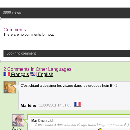
3800 views
Comments
There are no comments for now.
Log-in to comment
2 Comments In Other Languages.
Français
English
C'est chiant à dessiner les visage dans les groupes hein B-) ?
31
Marlène
11/03/2011 14:51:05
Marlène
said:
32
C'est chiant à dessiner les visage dans les groupes hein B-)
Author