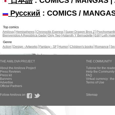
日本語
: COMICS / MANGAS 
Русский
: COMICS / MANGA
Top comics
Amilova
Hemispheres
Chronoctis Express
Super Dragon Bros Z
Psychomant
Bienvenidos A República Gada
Only Two
Astaroth Y Bernadette
Edil
Leth Hat
Genre
Action
Design - Artworks
Fantasy - SF
Humor
Children's books
Romance
Se
THE AMILOVA PROJECT
THE COMMUNITY
About the Amilova Project
Tutorial for the reade
Press Reviews
Help the Community 
Press kit
FAQ
Banners
Virtual currency : th
Advertise
Terms of Use
Official Partners
Follow Amilova on
Sitemap