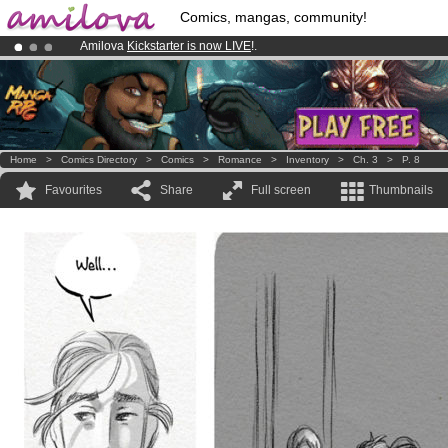
Comics, mangas, community!
Amilova
Kickstarter is now LIVE
!.
Premium membership from
3.95 euros
per month !
Get membership
Already 100000
members
and 1000
comics & mangas!
.
Home
>
Comics Directory
>
Comics
>
Romance
>
Inventory
>
Ch. 3
>
P. 8
Favourites
Share
Full screen
Thumbnails