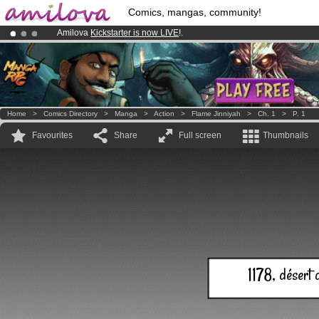
Comics, mangas, community!
Amilova
Kickstarter is now LIVE
!.
Premium membership from
3.95 euros
per month !
Get membership
Already 100000
members
and 1000
comics & mangas!
.
Home
>
Comics Directory
>
Manga
>
Action
>
Flame Jinniyah
>
Ch. 1
>
P. 1
Favourites
Share
Full screen
Thumbnails
1178, désert 