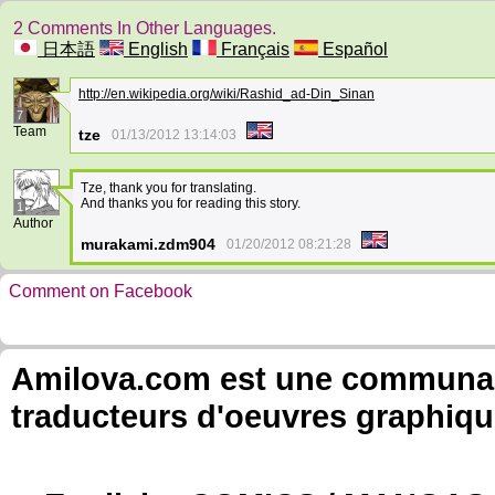
2 Comments In Other Languages.
日本語
English
Français
Español
http://en.wikipedia.org/wiki/Rashid_ad-Din_Sinan
7
Team
tze
01/13/2012 13:14:03
Tze, thank you for translating.
And thanks you for reading this story.
1
Author
murakami.zdm904
01/20/2012 08:21:28
Comment on Facebook
Amilova.com est une communauté
traducteurs d'oeuvres graphiqu