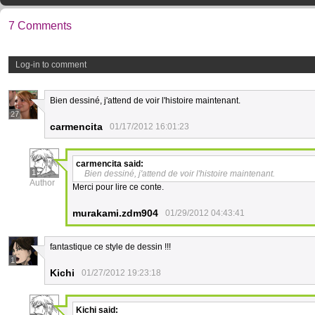
7 Comments
Log-in to comment
Bien dessiné, j'attend de voir l'histoire maintenant.
27
carmencita
01/17/2012 16:01:23
carmencita
said:
1
Bien dessiné, j'attend de voir l'histoire maintenant.
Author
Merci pour lire ce conte.
murakami.zdm904
01/29/2012 04:43:41
fantastique ce style de dessin !!!
1
Kichi
01/27/2012 19:23:18
Kichi
said: