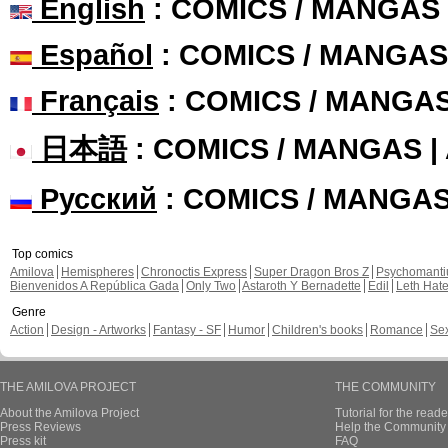
English
: COMICS / MANGAS
Español
: COMICS / MANGAS
Français
: COMICS / MANGA
日本語
: COMICS / MANGAS 
Русский
: COMICS / MANGA
Top comics
Amilova
Hemispheres
Chronoctis Express
Super Dragon Bros Z
Psychomant
Bienvenidos A República Gada
Only Two
Astaroth Y Bernadette
Edil
Leth Hat
Genre
Action
Design - Artworks
Fantasy - SF
Humor
Children's books
Romance
Se
THE AMILOVA PROJECT
THE COMMUNITY
About the Amilova Project
Tutorial for the reade
Press Reviews
Help the Community 
Press kit
FAQ