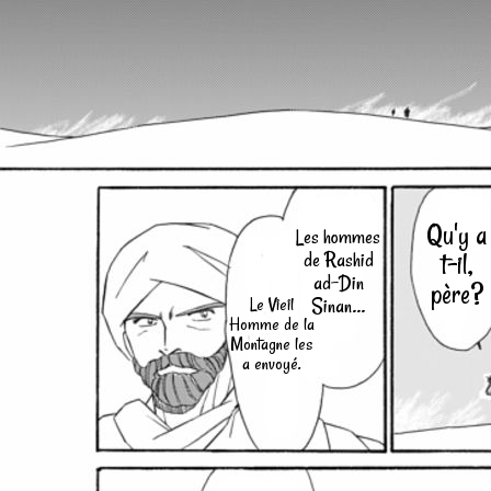
Qu'y a
Les hommes
de Rashid
t-il,
ad-Din
père?
Sinan...
Le Vieil
Homme de la
Montagne les
a envoyé.