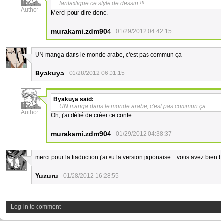
1
fantastique ce style de dessin !!!
Author
Merci pour dire donc.
murakami.zdm904
01/29/2012 04:42:15
UN manga dans le monde arabe, c'est pas commun ça
1
Byakuya
01/28/2012 06:01:15
Byakuya
said:
1
UN manga dans le monde arabe, c'est pas commun ça
Author
Oh, j'ai défié de créer ce conte...
murakami.zdm904
01/29/2012 04:38:37
merci pour la traduction j'ai vu la version japonaise... vous avez bien
1
Yuzuru
01/28/2012 16:28:55
Log-in to comment