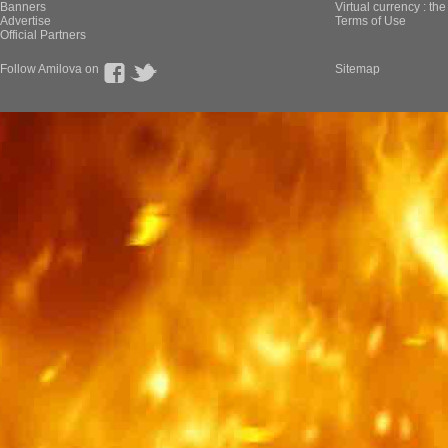
Banners
Virtual currency : th
Advertise
Terms of Use
Official Partners
Follow Amilova on
Sitemap