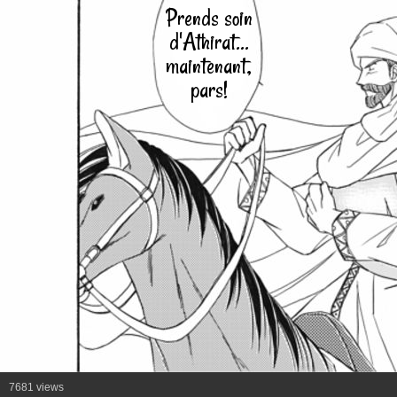
Prends soin
d'Athirat...
maintenant,
pars!
7681 views