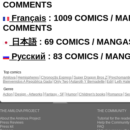
COMMENTS
Français
: 1009 COMICS / MA
COMMENTS
日本語
: 69 COMICS / MANGA
Русский
: 83 COMICS / MAN
Top comics
Amilova
Hemispheres
Chronoctis Express
Super Dragon Bros Z
Psychomant
Bienvenidos A República Gada
Only Two
Astaroth Y Bernadette
Edil
Leth Hat
Genre
Action
Design - Artworks
Fantasy - SF
Humor
Children's books
Romance
Se
THE AMILOVA PROJECT
THE COMMUNITY
About the Amilova Project
Tutorial for the reade
Press Reviews
Help the Community 
Press kit
FAQ