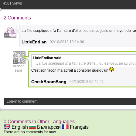
4581 views
2 Comments
La fille sceptique m'a l'air sûre d'elle... ou est-ce juste un moyen de ras
27
LittleEndian
02/10/2012 19:14:06
LittleEndian
said:
11
La fille sceptique m'a l'air sûre d'elle... ou est-ce juste un mo
Author
Team
C'est son facon maladroit a consoler quelqu'un
CrashBoomBang
02/15/2012 09:42:41
Log-in to comment
0 Comments In Other Languages.
English
Български
Français
There are no comments for now.