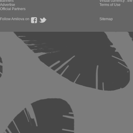
Banners
Virtual currency : th
Advertise
Terms of Use
Official Partners
Follow Amilova on
Sitemap