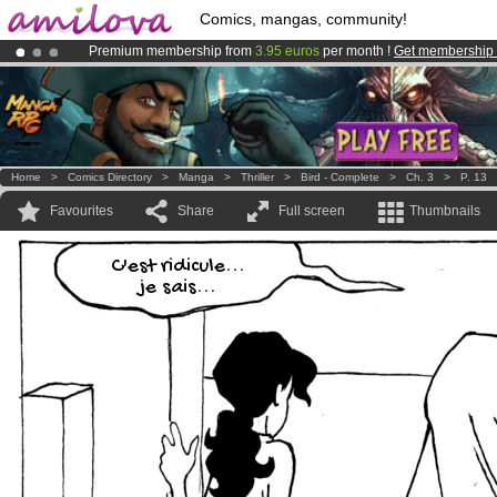
Comics, mangas, community!
Premium membership from
3.95 euros
per month !
Get membership
Amilova
Kickstarter is now LIVE
!.
Already 100000
members
and 1000
comics & mangas!
.
Home
>
Comics Directory
>
Manga
>
Thriller
>
Bird - Complete
>
Ch. 3
>
P. 13
Favourites
Share
Full screen
Thumbnails
C'est ridicule...
je sais...