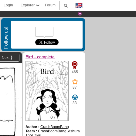
Login
Explorer
Forum
Follow us!
Bird - complete
Next
465
87
83
Author :
CrashBoomBang
Team :
CrashBoomBang
,
Ashura
Thor
,
fikiri