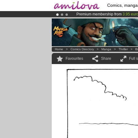
Comics, manga
Premium membership from
3.95 eur
Already 100000
members
and 1000
Amilova
Kickstarter is now LIVE
!.
Home
>
Comics Directory
>
Manga
>
Thriller
>
B
Favourites
Share
Full 