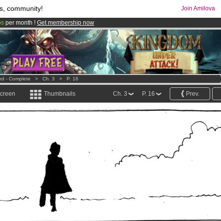
s, community!
Join Amilova
os
per month !
Get membership now
comics & mangas!
.
ird - Complete
>
Ch. 3
>
P. 16
screen
Thumbnails
Ch. 3
P. 16
Prev.