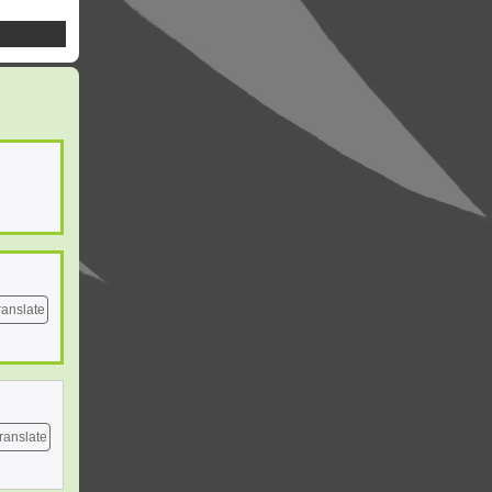
ranslate
ranslate