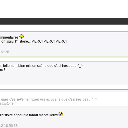
s commentaires
ui ont suivi l'histoire... MERCI!MERCI!MERCI!
:18:28
est tellement bien mis en scène que c'est très beau ^_^
re !
, mais c'est tellement bien mis en scène que c'est très beau ^_^
 histoire !
'histoire et pour le fanart merveilleux!
12 18:56:38