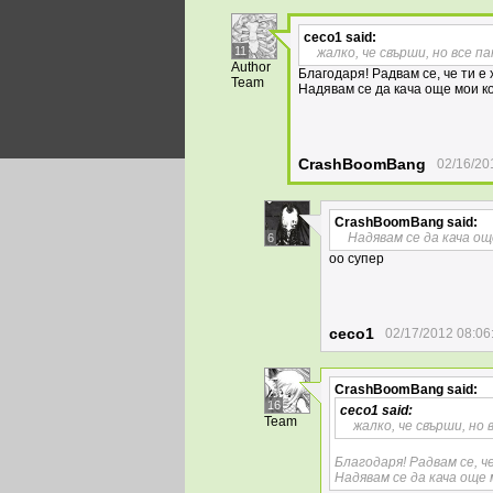
ceco1
said:
11
жалко, че свърши, но все 
Author
Благодаря! Радвам се, че ти е
Team
Надявам се да кача още мои к
CrashBoomBang
02/16/20
CrashBoomBang
said:
Надявам се да кача ощ
6
оо супер
ceco1
02/17/2012 08:06
CrashBoomBang
said:
16
ceco1
said:
Team
жалко, че свърши, но
Благодаря! Радвам се, ч
Надявам се да кача още 