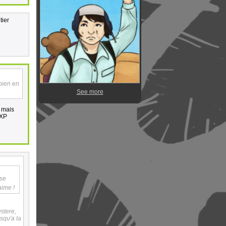
tier
 bien en
See more
, mais
 XP
ise
aime !
ystere,
squ'a la