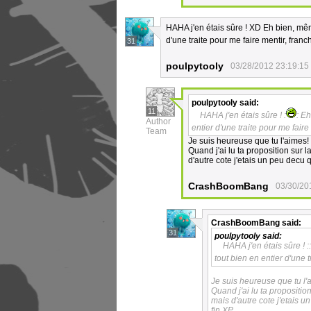
HAHA j'en étais sûre ! XD Eh bien, même s
d'une traite pour me faire mentir, franc
31
poulpytooly
03/28/2012 23:19:15
poulpytooly
said:
11
HAHA j'en étais sûre ! :
: Eh
Author
entier d'une traite pour me faire
Team
Je suis heureuse que tu l'aimes!
Quand j'ai lu ta proposition sur la
d'autre cote j'etais un peu decu
CrashBoomBang
03/30/20
CrashBoomBang
said:
31
poulpytooly
said:
HAHA j'en étais sûre ! ::
tout bien en entier d'une 
Je suis heureuse que tu l'
Quand j'ai lu ta proposition
mais d'autre cote j'etais 
fin XP