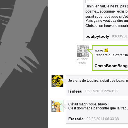
Hihihi en fait, je ne l'ai p
poème... et comme j'écris be
serait super poétique si c'éta
Mais ça ne veut pas dire que
Christie, on trouve le meur
poulpytooly
03/30/201
Merci
11
J'espere que c'etait la
Author
Team
CrashBoomBang
Je viens de tout lire, c'était très beau,
24
Isidesu
05/27/2013 22:49:05
C'était magnifique, bravo !
C'est dommage par contre que la traduc
36
Erazade
02/22/2014 06:33:38