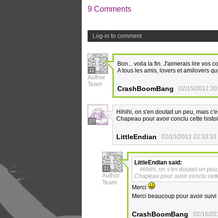
9 Comments
Log-in to comment
Bon... voila la fin. J'aimerais lire vo
11
A tous les amis, lovers et amilovers q
Author
Team
CrashBoomBang
02/15/2012 20
Hihihi, on s'en doutait un peu, mais c'
Chapeau pour avoir conclu cette histoi
27
LittleEndian
02/15/2012 22:33:33
LittleEndian
said:
11
Hihihi, on s'en doutait un peu
Author
Chapeau pour avoir conclu cette
Team
Merci
Merci beaucoup pour avoir suivi l
CrashBoomBang
02/16/20