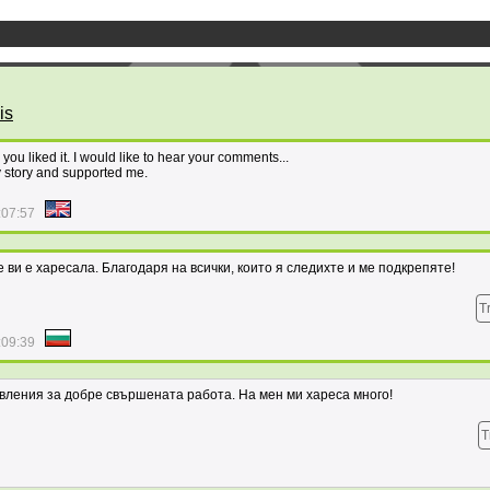
is
 you liked it. I would like to hear your comments...
 story and supported me.
:07:57
е ви е харесала. Благодаря на всички, които я следихте и ме подкрепяте!
T
:09:39
авления за добре свършената работа. На мен ми хареса много!
T