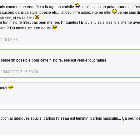
as pris comme une enquête à la agatha christie
ce n'est pas un polar pour moi, c'es
aucoup dans ce style, poésie etc., j'ai déchiffré assez vite en effet
Je me suis di
it elle, et ça l'a été !
 ton histoire n'est pas bien menée, t'inquiètes ! Et puis tu sais, des fois, même av
trier :P Du moins, on s'en doute
2 16:54:33
 seule fin possible pour cette histoire, elle est venue tout naturel
04/02/2012 15:50:20
 merci
tion ai quelques soucis: parfois l'oiseau est féminin, parfois masculin... Ça peut 