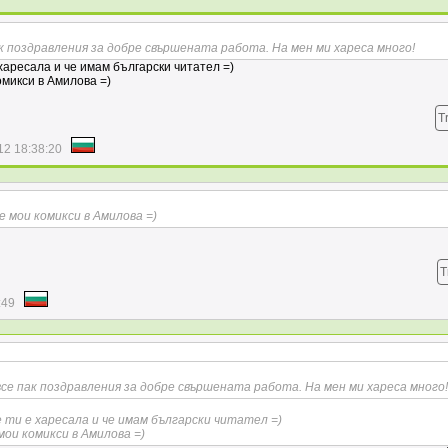
пак поздравления за добре свършената работа. На мен ми хареса много!
 харесала и че имам български читател =)
омикси в Амилова =)
T
12 18:38:20
е мои комикси в Амилова =)
T
:49
 все пак поздравления за добре свършената работа. На мен ми хареса много!
е ти е харесала и че имам български читател =)
мои комикси в Амилова =)