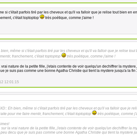
i c'était parfois tiré par les cheveux et qu'il va falloir que je relise tout bien en en
hement, c'était toptoptop
très poétique, comme j'aime !
 bien, même si c'était parfois tiré par les cheveux et qu'il va falloir que je relise tout
 mentir, franchement, c'était toptoptop
très poétique, comme j'aime !
 vrai nature de la petite fille, j'etais contente de voir quelqu'un dechiffrer la mystere
 que je suis pas comme une bonne Agatha Christie qui tient la mystere jusqu'a la fin
12 12:01:15
XD:: Eh bien, même si c'était parfois tiré par les cheveux et qu'il va falloir que je rel
traite pour me faire mentir, franchement, c'était toptoptop
très poétique, comme j'
aimes!
 sur la vrai nature de la petite fille, j'etais contente de voir quelqu'un dechiffrer la m
un peu decu que je suis pas comme une bonne Agatha Christie qui tient la mystere ju