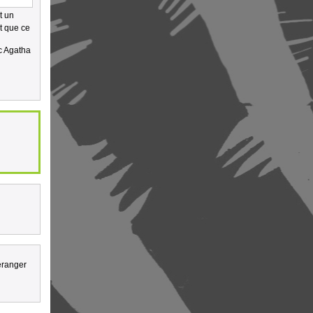
t un
t que ce
ec Agatha
déranger