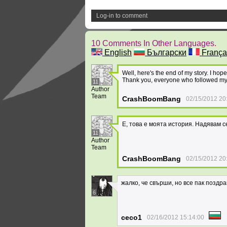
Log-in to comment
10 Comments In Other Languages.
English
Български
França
Well, here's the end of my story. I hope
Thank you, everyone who followed my
11
Author
Team
CrashBoomBang
02/15/2012 20
Е, това е моята история. Надявам с
11
Author
Team
CrashBoomBang
02/15/2012 20
жалко, че свърши, но все пак поздр
6
ceco1
02/16/2012 15:14:00