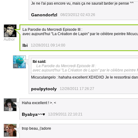
Je ne l'ai pas encore vu, mais ça ne saurait tarder je pense ^^
Ganondorfzl
08/23/2012 02:43:26
La Parodie du Mercredi Episode III :
avec aujourd'hui "La Création de Lapin" par le célèbre peintre Micuc
15
Author
Ibi
12/28/2011 09:14:00
Ibi
said:
La Parodie du Mercredi Episode III :
31
avec aujourd'hui "La Création de Lapin" par le célèbre peintre
Micuculangelo : hahaha excellent XDXDXD Je le ressortirai dan
poulpytooly
12/28/2011 17:26:27
Haha excellent ! >. <
36
Byabya~~♥
12/29/2011 22:10:21
trop beau, j'adore
27