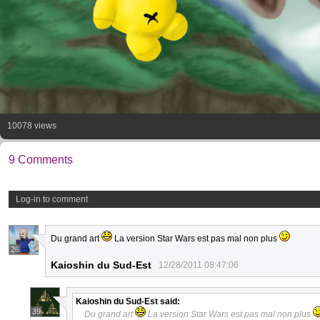
10078 views
9 Comments
Log-in to comment
Du grand art
La version Star Wars est pas mal non plus
26
Kaioshin du Sud-Est
12/28/2011 08:47:06
Kaioshin du Sud-Est
said:
39
Du grand art
La version Star Wars est pas mal non plus