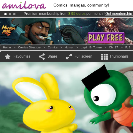
Comics, mangas, community!
Premium membership from
3.95 euros
per month !
Get membership
Already 100000
members
and 1000
comics & mangas!
.
Amilova
Kickstarter is now LIVE
!.
Home
>
Comics Directory
>
Comics
>
Humor
>
Lapin Et Tortue
>
Ch. 17
>
P. 1
Favourites
Share
Full screen
Thumbnails