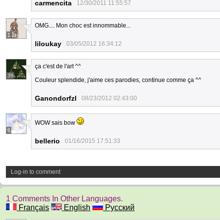
carmencita
12/30/2011 11:55:57
OMG.... Mon choc est innommable...
1
liloukay
03/05/2012 16:34:12
ça c'est de l'art ^^
39
Couleur splendide, j'aime ces parodies, continue comme ça ^^
Ganondorfzl
08/23/2012 02:43:00
WOW sais bow
6
bellerio
01/16/2015 17:51:33
Log-in to comment
1 Comments In Other Languages.
Français
English
Русский