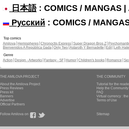
日本語
: COMICS / MANGAS 
Русский
: COMICS / MANGA
Top comics
Amilova
Hemispheres
Chronoctis Express
Super Dragon Bros Z
Psychomant
Bienvenidos A República Gada
Only Two
Astaroth Y Bernadette
Edil
Leth Hat
Genre
Action
Design - Artworks
Fantasy - SF
Humor
Children's books
Romance
Se
THE AMILOVA PROJECT
THE COMMUNITY
About the Amilova Project
Tutorial for the reade
Press Reviews
Help the Community 
Press kit
FAQ
Banners
Virtual currency : th
Advertise
Terms of Use
Official Partners
Follow Amilova on
Sitemap