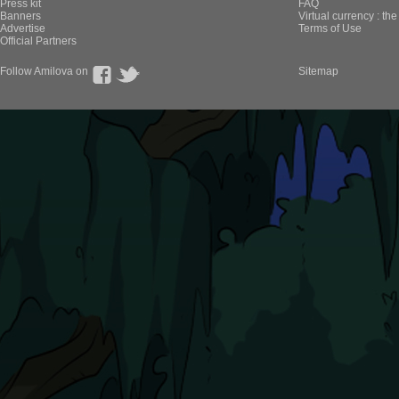
Press kit
FAQ
Banners
Virtual currency : th
Advertise
Terms of Use
Official Partners
Follow Amilova on
Sitemap