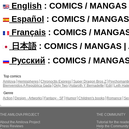
English
: COMICS / MANGAS
Español
: COMICS / MANGAS
Français
: COMICS / MANGA
日本語
: COMICS / MANGAS 
Русский
: COMICS / MANGA
Top comics
Amilova
Hemispheres
Chronoctis Express
Super Dragon Bros Z
Psychomant
Bienvenidos A República Gada
Only Two
Astaroth Y Bernadette
Edil
Leth Hat
Genre
Action
Design - Artworks
Fantasy - SF
Humor
Children's books
Romance
Se
THE AMILOVA PROJECT
THE COMMUNITY
About the Amilova Project
Tutorial for the reade
Press Reviews
Help the Community 