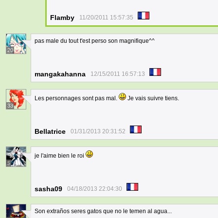
Flamby
11/20/2011 15:57:35
pas male du tout t'est perso son magnifique^^
20
mangakahanna
12/15/2011 16:57:13
Les personnages sont pas mal.
Je vais suivre tiens.
33
Bellatrice
01/31/2013 20:31:52
je l'aime bien le roi
5
sasha09
04/18/2013 22:04:30
Son extraños seres gatos que no le temen al agua...