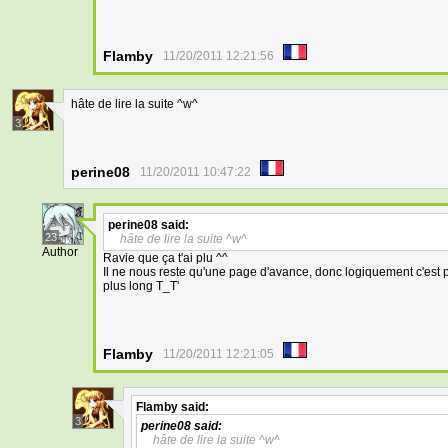
Flamby
11/20/2011 12:21:56
hâte de lire la suite ^w^
3
perine08
11/20/2011 10:47:22
perine08
said:
23
hâte de lire la suite ^w^
Author
Ravie que ça t'ai plu ^^
Il ne nous reste qu'une page d'avance, donc logiquement c'est
plus long T_T'
Flamby
11/20/2011 12:21:05
Flamby
said:
3
perine08
said:
hâte de lire la suite ^w^