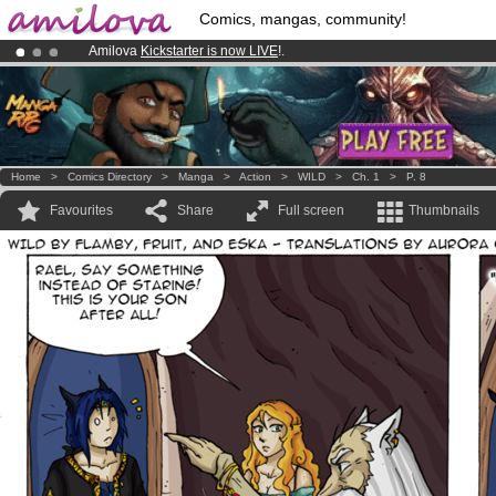
Comics, mangas, community!
Amilova
Kickstarter is now LIVE
!.
Premium membership from
3.95 euros
per month !
Get membership
Already 100000
members
and 1000
comics & mangas!
.
Home
>
Comics Directory
>
Manga
>
Action
>
WILD
>
Ch. 1
>
P. 8
Favourites
Share
Full screen
Thumbnails