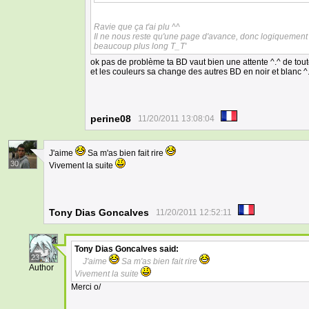
Ravie que ça t'ai plu ^^
Il ne nous reste qu'une page d'avance, donc logiquement 
beaucoup plus long T_T'
ok pas de problème ta BD vaut bien une attente ^.^ de toute
et les couleurs sa change des autres BD en noir et blanc ^
perine08
11/20/2011 13:08:04
J'aime
Sa m'as bien fait rire
30
Vivement la suite
Tony Dias Goncalves
11/20/2011 12:52:11
Tony Dias Goncalves
said:
23
J'aime
Sa m'as bien fait rire
Author
Vivement la suite
Merci o/