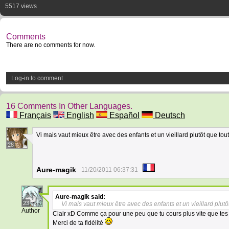
5517 views
Comments
There are no comments for now.
Log-in to comment
16 Comments In Other Languages.
Français
English
Español
Deutsch
Vi mais vaut mieux être avec des enfants et un vieillard plutôt que tou
28
Aure-magik
11/20/2011 06:37:31
Aure-magik
said:
23
Vi mais vaut mieux être avec des enfants et un vieillard plutô
Author
Clair xD Comme ça pour une peu que tu cours plus vite que tes p
Merci de ta fidélité