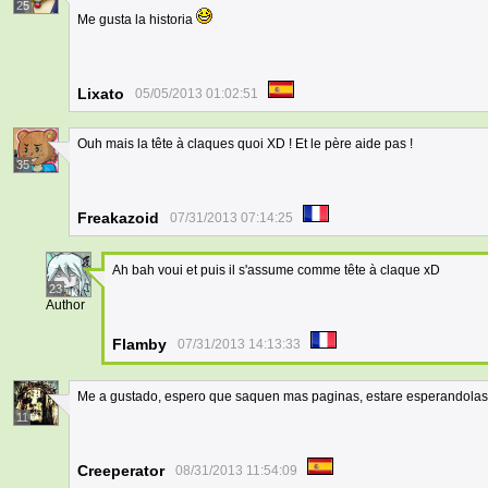
25
Me gusta la historia
Lixato
05/05/2013 01:02:51
Ouh mais la tête à claques quoi XD ! Et le père aide pas !
35
Freakazoid
07/31/2013 07:14:25
Ah bah voui et puis il s'assume comme tête à claque xD
23
Author
Flamby
07/31/2013 14:13:33
Me a gustado, espero que saquen mas paginas, estare esperandolas
11
Creeperator
08/31/2013 11:54:09