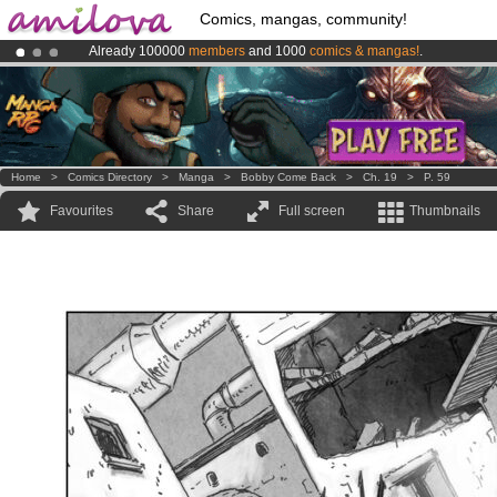
Comics, mangas, community!
Already 100000
members
and 1000
comics & mangas!
.
Premium membership from
3.95 euros
per month !
Get membership
Amilova
Kickstarter is now LIVE
!.
Home
>
Comics Directory
>
Manga
>
Bobby Come Back
>
Ch. 19
>
P. 59
Favourites
Share
Full screen
Thumbnails