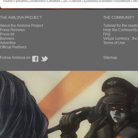
Action
Design - Artworks
Fantasy - SF
Humor
Children's books
Romance
Se
THE AMILOVA PROJECT
THE COMMUNITY
About the Amilova Project
Tutorial for the reade
Press Reviews
Help the Community 
Press kit
FAQ
Banners
Virtual currency : th
Advertise
Terms of Use
Official Partners
Follow Amilova on
Sitemap