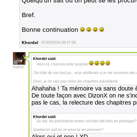
Quelqu'un sait où on peut se les procur
Bref.
Bonne continuation
Khordel
07/29/2024 08:17:08
Khordel
said:
33
Alors là, c'est une jolie surprise
Author
J'ai hâte de voir tout ça... et je vérifierais si je me souviens 
Donc, je ne vais pas relire les chapitres précédents.
Ahahaha ! Ta mémoire va sans doute ê
De toute façon avec DizonX on ne s'inqu
pas le cas, la relecture des chapitres 
Khordel
said:
Au fait, les précédents tomes ont bien été tirés en physique?
Quelqu'un sait où on peut se les procurer?
Alors oui et non ! XD