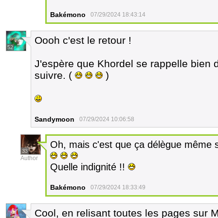
Bakémono
07/29/2024 18:43:14
Oooh c'est le retour !
52
J'espère que Khordel se rappelle bien 
suivre. (
)
Sandymoon
07/29/2024 10:06:58
Oh, mais c'est que ça délègue même son
33
Author
Quelle indignité !!
Bakémono
07/29/2024 18:33:49
Cool, en relisant toutes les pages sur