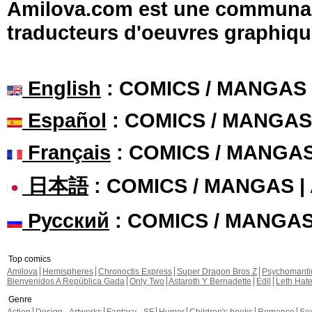
Amilova.com est une communauté
traducteurs d'oeuvres graphiqu
English
: COMICS / MANGAS
Español
: COMICS / MANGAS
Français
: COMICS / MANGA
日本語
: COMICS / MANGAS 
Русский
: COMICS / MANGA
Top comics
Amilova
Hemispheres
Chronoctis Express
Super Dragon Bros Z
Psychomant
Bienvenidos A República Gada
Only Two
Astaroth Y Bernadette
Edil
Leth Hat
Genre