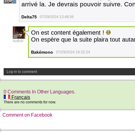
47
arrivé la. Je devrais pouvoir suivre. Co
Delta75
07/29/2024 13:48:56
On est content également !
33
On espère que la suite plaira tout auta
Author
Bakémono
07/29/2024 18:32:24
Log-in to comment
0 Comments In Other Languages.
Français
There are no comments for now.
Comment on Facebook