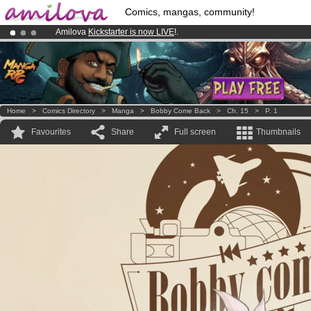
Comics, mangas, community!
Amilova
Kickstarter is now LIVE
!.
Already 134393
members
and 1208
comics & mangas!
.
Premium membership from
3.95 euros
per month !
Get membership
Home
>
Comics Directory
>
Manga
>
Bobby Come Back
>
Ch. 15
>
P. 1
Favourites
Share
Full screen
Thumbnails