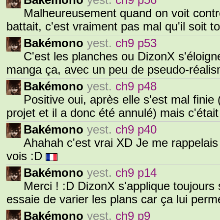
Bakémono
yest.
ch9 p56
Malheureusement quand on voit contre 
battait, c'est vraiment pas mal qu'il soit to
Bakémono
yest.
ch9 p53
C'est les planches ou DizonX s'éloigne
manga ça, avec un peu de pseudo-réalis
Bakémono
yest.
ch9 p48
Positive oui, après elle s'est mal finie 
projet et il a donc été annulé) mais c'éta
Bakémono
yest.
ch9 p40
Ahahah c'est vrai XD Je me rappelais
vois :D
Bakémono
yest.
ch9 p14
Merci ! :D DizonX s'applique toujours 
essaie de varier les plans car ça lui perm
Bakémono
yest.
ch9 p9