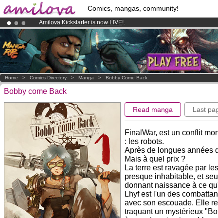
Comics, mangas, community!
Amilova
Kickstarter is now LIVE
!.
Premium membership from
3.95 euros
per month !
Get membership
Already 100000
members
and 1000
comics & mangas!
.
Home
>
Comics Directory
>
Manga
>
Bobby Come Back
Bobby come Back
Read manga
Last pa
FinalWar, est un conflit mon
: les robots.
Après de longues années de
Mais à quel prix ?
La terre est ravagée par l
presque inhabitable, et seul
donnant naissance à ce qu
Lhyf est l'un des combattant
avec son escouade. Elle re
traquant un mystérieux "Bo