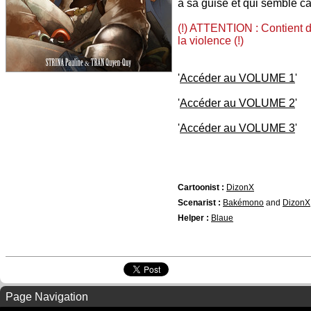
à sa guise et qui semble ca
(!) ATTENTION : Contient d
la violence (!)
'
Accéder au VOLUME 1
'
'
Accéder au VOLUME 2
'
'
Accéder au VOLUME 3
'
Cartoonist :
DizonX
Scenarist :
Bakémono
and
DizonX
Helper :
Blaue
Page Navigation