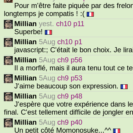
Pour m'être faite piquée par des frelo
longtemps je compatis ! :(
Millian
yest.
ch10 p11
Superbe!
Millian
5Aug
ch10 p1
javascript:; C'était le bon choix. Je lira
Millian
5Aug
ch9 p56
Il a morflé, mais il aura tenu tout ce 
Millian
5Aug
ch9 p53
J'aime beaucoup son expression.
Millian
5Aug
ch9 p48
J'espère que votre expérience dans l
final. C'est tellement difficile de jongler en
Millian
5Aug
ch9 p40
Un petit côté Momonosuke...^^