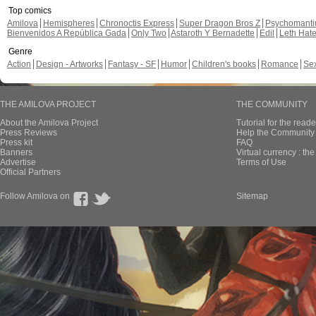
Top comics
Amilova
Hemispheres
Chronoctis Express
Super Dragon Bros Z
Psychomant
Bienvenidos A República Gada
Only Two
Astaroth Y Bernadette
Edil
Leth Hat
Genre
Action
Design - Artworks
Fantasy - SF
Humor
Children's books
Romance
Se
THE AMILOVA PROJECT
THE COMMUNITY
About the Amilova Project
Tutorial for the reade
Press Reviews
Help the Community 
Press kit
FAQ
Banners
Virtual currency : th
Advertise
Terms of Use
Official Partners
Follow Amilova on
Sitemap