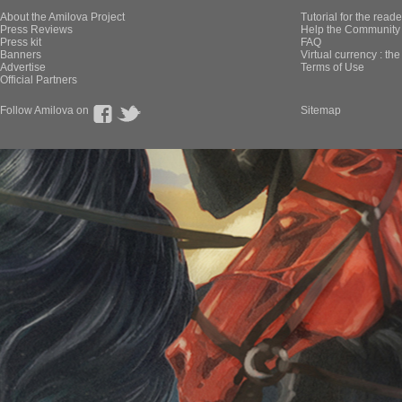
About the Amilova Project
Tutorial for the reade
Press Reviews
Help the Community 
Press kit
FAQ
Banners
Virtual currency : th
Advertise
Terms of Use
Official Partners
Follow Amilova on
Sitemap