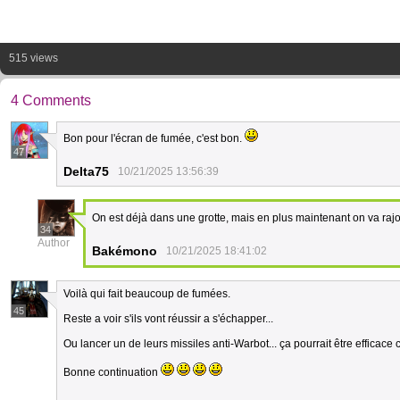
515 views
4 Comments
Bon pour l'écran de fumée, c'est bon.
47
Delta75
10/21/2025 13:56:39
On est déjà dans une grotte, mais en plus maintenant on va rajo
34
Author
Bakémono
10/21/2025 18:41:02
Voilà qui fait beaucoup de fumées.
45
Reste a voir s'ils vont réussir a s'échapper...
Ou lancer un de leurs missiles anti-Warbot... ça pourrait être efficace
Bonne continuation