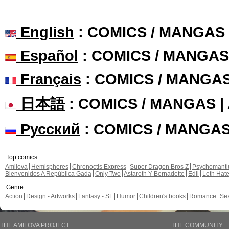
English
: COMICS / MANGAS
Español
: COMICS / MANGAS
Français
: COMICS / MANGA
日本語
: COMICS / MANGAS 
Русский
: COMICS / MANGA
Top comics
Amilova
Hemispheres
Chronoctis Express
Super Dragon Bros Z
Psychomant
Bienvenidos A República Gada
Only Two
Astaroth Y Bernadette
Edil
Leth Hat
Genre
Action
Design - Artworks
Fantasy - SF
Humor
Children's books
Romance
Se
THE AMILOVA PROJECT
THE COMMUNITY