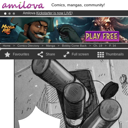
Comics, mangas, community!
Amilova
Kickstarter is now LIVE
!.
Already 100000
members
and 1000
comics & mangas!
.
Premium membership from
3.95 euros
per month !
Get membership
Home
>
Comics Directory
>
Manga
>
Bobby Come Back
>
Ch. 19
>
P. 34
Favourites
Share
Full screen
Thumbnails