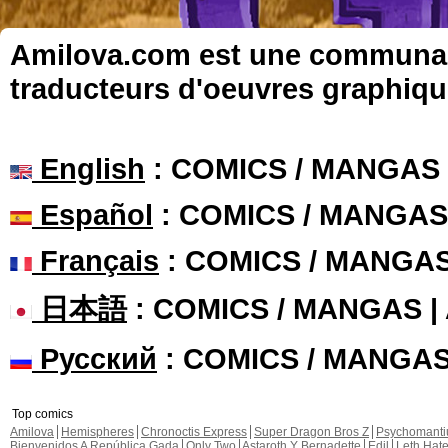
Amilova.com est une communauté
traducteurs d'oeuvres graphiqu
English
: COMICS / MANGAS
Español
: COMICS / MANGAS
Français
: COMICS / MANGA
日本語
: COMICS / MANGAS 
Русский
: COMICS / MANGA
Top comics
Amilova
Hemispheres
Chronoctis Express
Super Dragon Bros Z
Psychomant
Bienvenidos A República Gada
Only Two
Astaroth Y Bernadette
Edil
Leth Hat