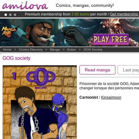
Comics, mangas, community!
Premium membership from
3.95 euros
per month !
Get membership
Amilova
Kickstarter is now LIVE
!.
Already 134393
members
and 1208
comics & mangas!
.
Home
>
Comics Directory
>
Manga
>
Action
>
GOG Society
GOG society
Read manga
Last pa
Prisonnier de la société GOG, Adam
changer lorsque des personnes mas
Cartoonist :
Kinsaimoon