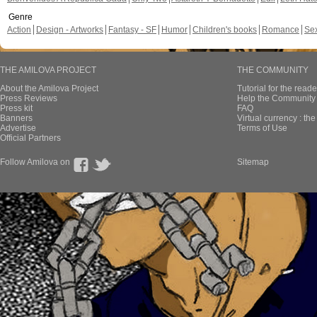
Genre
Action
Design - Artworks
Fantasy - SF
Humor
Children's books
Romance
Se
THE AMILOVA PROJECT
THE COMMUNITY
About the Amilova Project
Tutorial for the reade
Press Reviews
Help the Community 
Press kit
FAQ
Banners
Virtual currency : th
Advertise
Terms of Use
Official Partners
Follow Amilova on
Sitemap